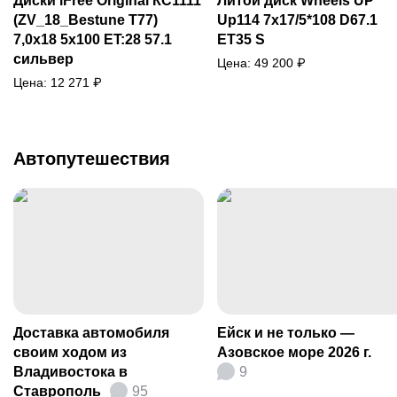
Диски iFree Original КС1111
Литой диск Wheels UP
(ZV_18_Bestune T77)
Up114 7x17/5*108 D67.1
7,0x18 5x100 ET:28 57.1
ET35 S
сильвер
Цена:
49 200
₽
Цена:
12 271
₽
Автопутешествия
Доставка автомобиля
Ейск и не только —
своим ходом из
Азовское море 2026 г.
Владивостока в
9
Ставрополь
95