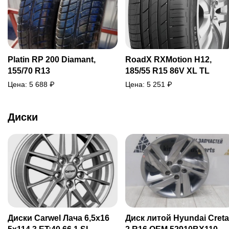
Platin RP 200 Diamant,
RoadX RXMotion H12,
155/70 R13
185/55 R15 86V XL TL
Цена:
5 688
₽
Цена:
5 251
₽
Диски
Диски Carwel Лача 6,5x16
Диск литой Hyundai Creta