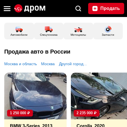
Продать
Автомобили
Спецтехника
Мотоциклы
Запчасти
Продажа авто в России
Москва и область
Москва
Другой город...
1 250 000
₽
2 235 000
₽
BMW 3-Series, 2013
Corolla, 2020