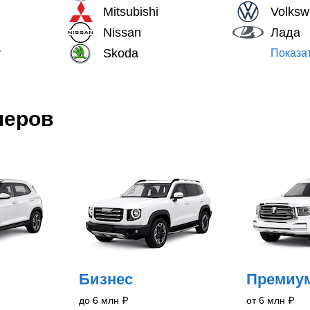
Mitsubishi
Volks
Nissan
Лада
r
Skoda
Показат
леров
Бизнес
Премиу
до 6 млн
₽
от 6 млн
₽