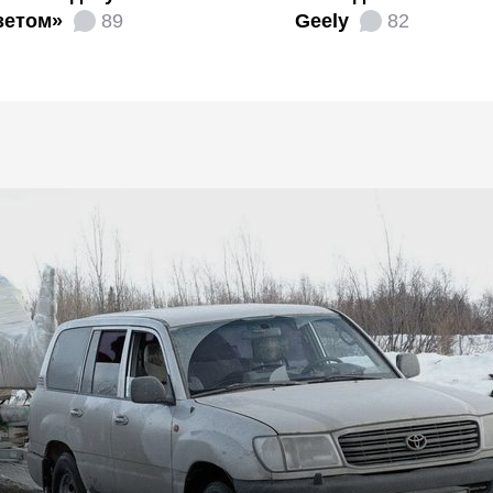
зетом»
89
Geely
82