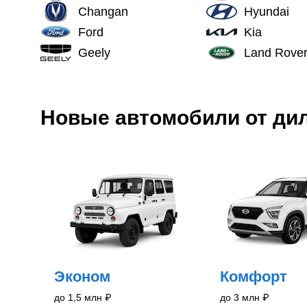
Changan
Hyundai
Ford
Kia
Geely
Land Rove
Новые
автомобили
от ди
Эконом
Комфорт
до 1,5 млн
₽
до 3 млн
₽