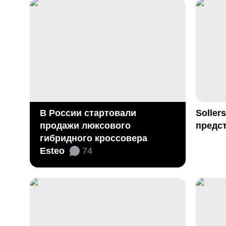
В России стартовали
Soller
продажи люксового
предст
гибридного кроссовера
Esteo
74