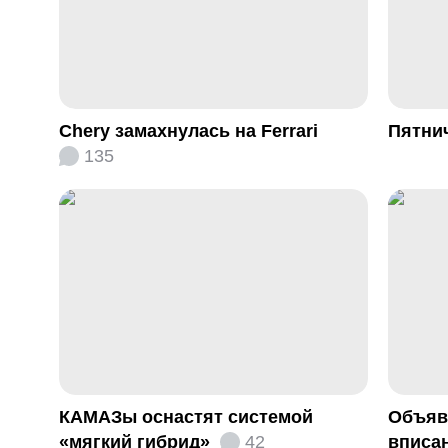
Chery замахнулась на Ferrari
Пятни
135
КАМАЗы оснастят системой
Объяв
«мягкий гибрид»
42
вписа