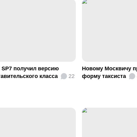
s SP7 получил версию
Новому Москвичу 
авительского класса
22
форму таксиста