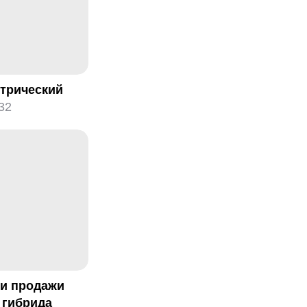
ктрический
32
ли продажи
 гибрида