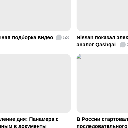
чная подборка видео
53
Nissan показал эле
аналог Qashqai
ление дня: Панамера с
В России стартова
нным в документы
последовательного