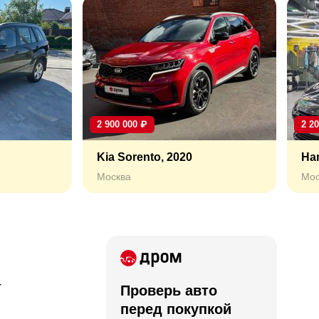
2 900 000
₽
2 2
Kia Sorento, 2020
Har
Москва
Мос
T
Проверь авто
перед покупкой