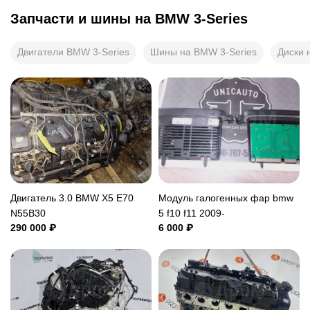
Запчасти и шины на
BMW 3-Series
Двигатели BMW 3-Series
Шины на BMW 3-Series
Диски 
Двигатель 3.0 BMW X5 E70
Модуль галогенных фар bmw
N55B30
5 f10 f11 2009-
290 000 ₽
6 000 ₽