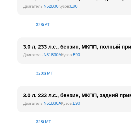
Двигатель
:
N52B30
Кузов
:
E90
328i AT
3.0 л, 233 л.с., бензин, МКПП, полный пр
Двигатель
:
N51B30A
Кузов
:
E90
328xi MT
3.0 л, 233 л.с., бензин, МКПП, задний при
Двигатель
:
N51B30A
Кузов
:
E90
328i MT