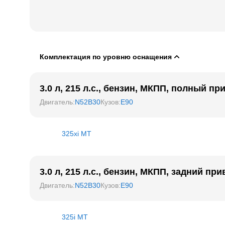
Комплектация по уровню оснащения
3.0 л, 215 л.с., бензин, МКПП, полный пр
Двигатель
:
N52B30
Кузов
:
E90
325xi MT
3.0 л, 215 л.с., бензин, МКПП, задний при
Двигатель
:
N52B30
Кузов
:
E90
325i MT