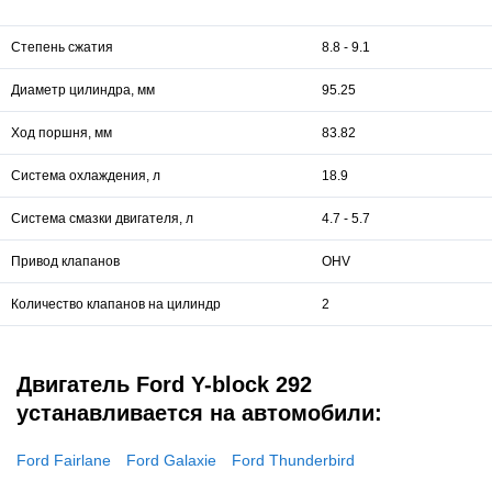
205 (151) / 4500
206 (152) / 4500
212 (156) / 4500
Степень сжатия
8.8 - 9.1
Диаметр цилиндра, мм
95.25
Ход поршня, мм
83.82
Система охлаждения, л
18.9
Система смазки двигателя, л
4.7 - 5.7
Привод клапанов
OHV
Количество клапанов на цилиндр
2
Двигатель Ford Y-block 292
устанавливается на автомобили:
Ford Fairlane
Ford Galaxie
Ford Thunderbird