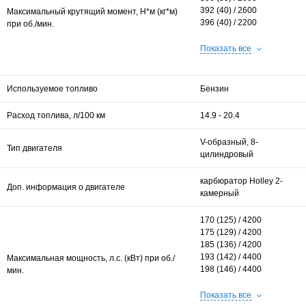
392 (40) / 2600
Максимальный крутящий момент, Н*м (кг*м)
396 (40) / 2200
при об./мин.
400 (41) / 2400
403 (41) / 2700
Показать все
Используемое топливо
Бензин
Расход топлива, л/100 км
14.9 - 20.4
V-образный, 8-
Тип двигателя
цилиндровый
карбюратор Holley 2-
Доп. информация о двигателе
камерный
170 (125) / 4200
175 (129) / 4200
185 (136) / 4200
193 (142) / 4400
Максимальная мощность, л.с. (кВт) при об./
198 (146) / 4400
мин.
200 (147) / 4600
202 (149) / 4600
Показать все