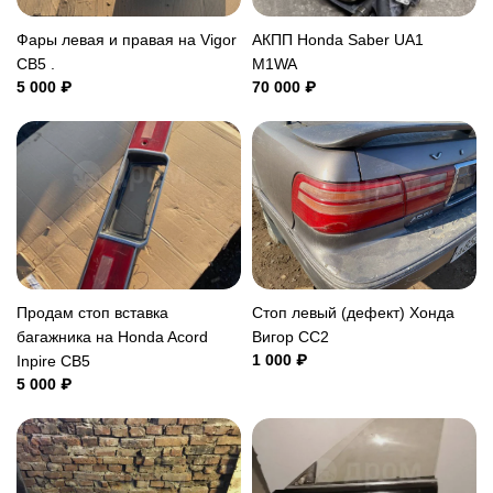
Фары левая и правая на Vigor
АКПП Honda Saber UA1
CB5 .
M1WA
5 000 ₽
70 000 ₽
Продам стоп вставка
Стоп левый (дефект) Хонда
багажника на Honda Acord
Вигор CC2
1 000 ₽
Inpire CB5
5 000 ₽