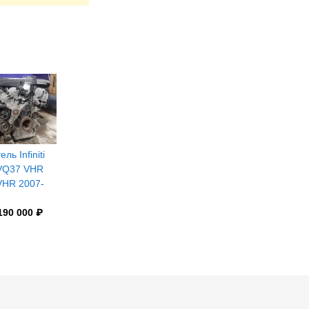
ль Infiniti
VQ37 VHR
HR 2007-
190 000 ₽