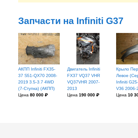
Запчасти на Infiniti G37
АКПП Infiniti FX35-
Двигатель Infiniti
Крыло Пе
37 S51-QX70 2008-
FX37 VQ37 VHR
Левое (Се
2019 3.5-3.7 4WD
VQ37VHR 2007-
Infiniti G
(7-Ступка) (АКПП)
2013
V36 2006-
Цена
80 000 ₽
Цена
190 000 ₽
Цена
10 3