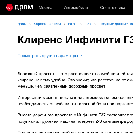
Автомобили
Спецтехника
Москва
Дром
Характеристики
Infiniti
G37
Сводные данные по I
Клиренс Инфинити Г
Посмотреть другие параметры
Дорожный просвет — это расстояние от самой нижней точки
клиренс, как ему удобно. Это значит, что расстояние от 
меньше, чем заявленный дорожный просвет.
Интересный момент: покупатели автомобилей, особое вн
необходимость, он избавит от головной боли при парковк
Высота дорожного просвета у Инфинити Г37 составляет от
покупками: гружёная машина потеряет 2-3 сантиметра до
При желании клиренс любого авто можно нарастить с по