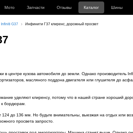
Мото
Запчасти
Отзывы
Каталог
Шины
nfiniti G37
Инфинити Г37 клиренс, дорожный просвет
37
 в центре кузова автомобиля до земли. Однако производитель Infi
амортизаторов, масляного поддона двигателя или глушителя до асф
имание уделяют клиренсу, потому что в нашей стране хороший до
е к бордюрам.
 124 до 136 мм. Но будьте внимательны, выезжая на отдых или во
рожного просвета запросто.
мощь проставок под амортизаторы. Машина станет выше. Однако о