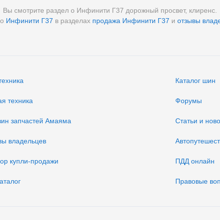
Вы смотрите раздел о Инфинити Г37 дорожный просвет, клиренс.
 о
Инфинити Г37
в разделах
продажа Инфинити Г37
и
отзывы влад
техника
Каталог шин
ая техника
Форумы
зин запчастей Амаяма
Статьи и нов
вы владельцев
Автопутешес
вор купли-продажи
ПДД онлайн
аталог
Правовые во