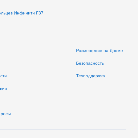
ельцев Инфинити Г37
.
Размещение на Дроме
Безопасность
ости
Техподдержка
твия
просы