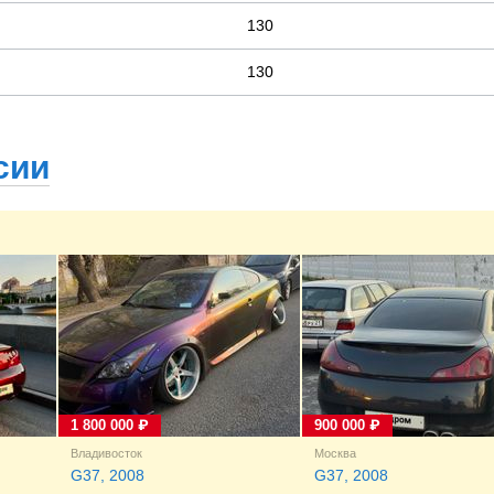
130
130
ссии
1 800 000 ₽
900 000 ₽
Владивосток
Москва
G37, 2008
G37, 2008