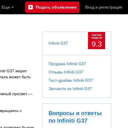
Еще
Подать объявление
Вход
и
регистрация
оценка
модели
9.3
Infiniti G37
Продажа Infiniti G37
niti G37 мерит
Отзывы Infiniti G37
альта может быть
Тест-драйвы Infiniti G37
Запчасти на Infiniti G37
рожный просвет —
звращаясь с
Вопросы и ответы
по Infiniti G37
на потеряет былую