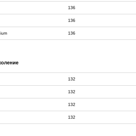
136
136
nium
136
околение
132
132
132
132