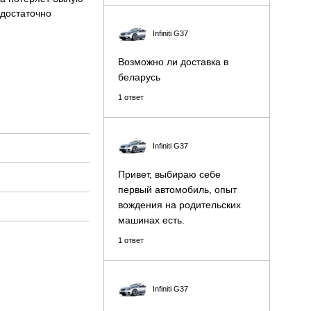
 достаточно
Infiniti G37
Возможно ли доставка в
беларусь
1 ответ
Infiniti G37
Привет, выбираю себе
первый автомобиль, опыт
вождения на родительских
машинах есть.
1 ответ
Infiniti G37