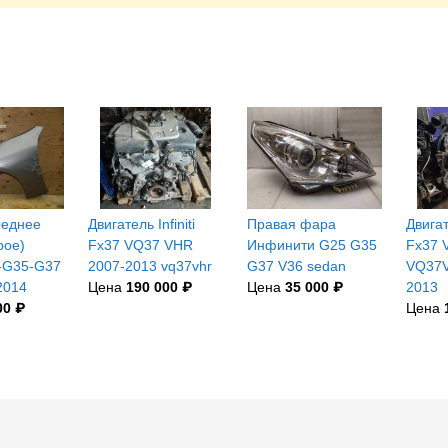
реднее
Двигатель Infiniti
Правая фара
Двигате
рое)
Fx37 VQ37 VHR
Инфинити G25 G35
Fx37 
25-G35-G37
2007-2013 vq37vhr
G37 V36 sedan
VQ37V
2014
Цена
190 000 ₽
Цена
35 000 ₽
2013
00 ₽
Цена