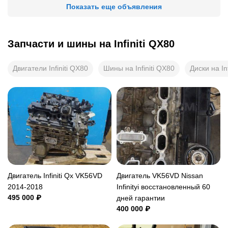
Показать еще объявления
Запчасти и шины на
Infiniti QX80
Двигатели Infiniti QX80
Шины на Infiniti QX80
Диски на In
Двигатель Infiniti Qx VK56VD
Двигатель VK56VD Nissan
2014-2018
Infinityi восстановленный 60
495 000 ₽
дней гарантии
400 000 ₽