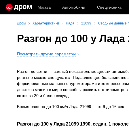
Автомобили
Спецтехника
Москва
Дром
Характеристики
Лада
21099
Сводные данные п
Разгон до 100 у Лада
Посмотреть другие параметры
Разгон до сотни — важный показатель мощности автомоби
реально можно «пощупать». Подавляющее большинство ав
форсированные машины с туромоторами и компрессорами с
десятков машин в мире способны развить сто километров 
сотни за 20 и более секунд.
Время разгона до 100 км/ч Лада 21099 — от 9 до 16 сек.
Разгон до 100 у Лада 21099 1990, седан, 1 покол