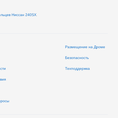
ельцев Ниссан 240SХ
.
Размещение на Дроме
Безопасность
ости
Техподдержка
твия
просы