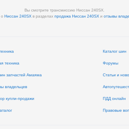
Вы смотрите трансмиссию Ниссан 240SХ.
 о
Ниссан 240SХ
в разделах
продажа Ниссан 240SХ
и
отзывы влад
техника
Каталог шин
ая техника
Форумы
зин запчастей Амаяма
Статьи и нов
вы владельцев
Автопутешес
вор купли-продажи
ПДД онлайн
аталог
Правовые во