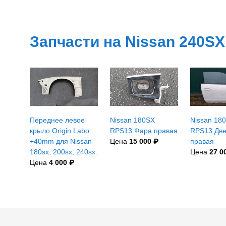
Запчасти на Nissan 240SX
Переднее левое
Nissan 180SX
Nissan 18
крыло Origin Labo
RPS13 Фара правая
RPS13 Дв
+40mm для Nissan
Цена
15 000 ₽
правая
180sx, 200sx, 240sx.
Цена
27 0
Цена
4 000 ₽