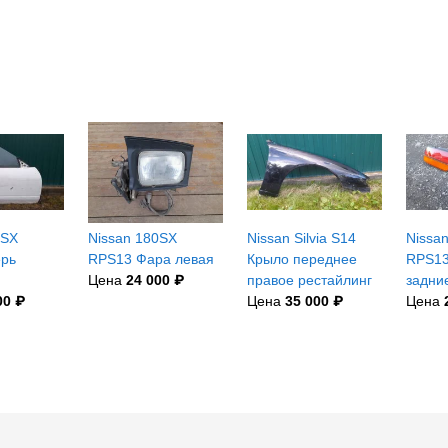
0SX
Nissan 180SX
Nissan Silvia S14
Nissa
ерь
RPS13 Фара левая
Крыло переднее
RPS13
Цена
24 000 ₽
правое рестайлинг
задни
00 ₽
Цена
35 000 ₽
Цена