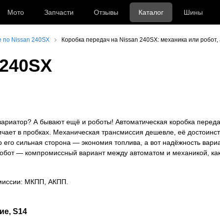
Мото
Запчасти
Отзывы
Каталог
Шины
 по Nissan 240SX
Коробка передач на Nissan 240SX: механика или робот,
 240SХ
вариатор? А бывают ещё и роботы! Автоматическая коробка переда
ичает в пробках. Механическая трансмиссия дешевле, её достоинст
о его сильная сторона — экономия топлива, а вот надёжность вари
. Робот — компромиссный вариант между автоматом и механикой, как
миссии: МКПП, АКПП.
ие, S14