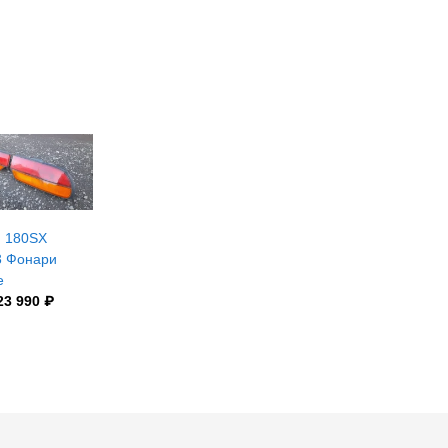
n 180SX
 Фонари
е
23 990 ₽