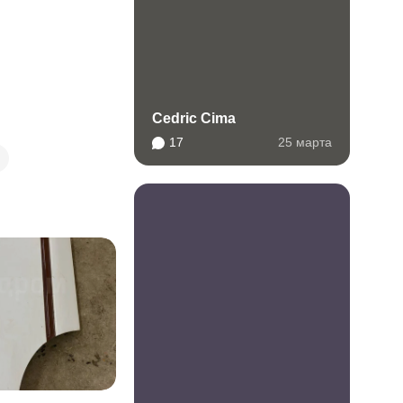
Cedric Cima
17
25 марта