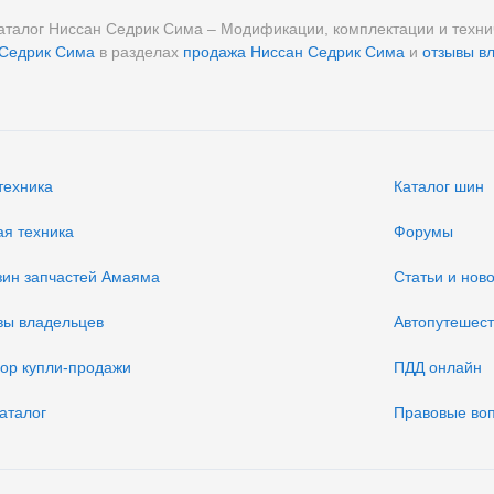
аталог Ниссан Седрик Сима – Модификации, комплектации и техни
 Седрик Сима
в разделах
продажа Ниссан Седрик Сима
и
отзывы в
техника
Каталог шин
ая техника
Форумы
зин запчастей Амаяма
Статьи и нов
вы владельцев
Автопутешес
вор купли-продажи
ПДД онлайн
аталог
Правовые во