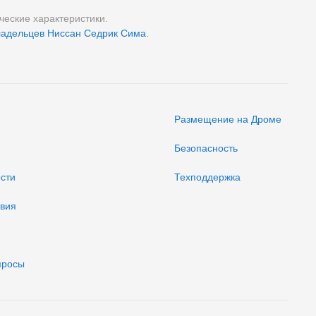
ческие характеристики.
ладельцев Ниссан Седрик Сима
.
Размещение на Дроме
Безопасность
ости
Техподдержка
твия
просы