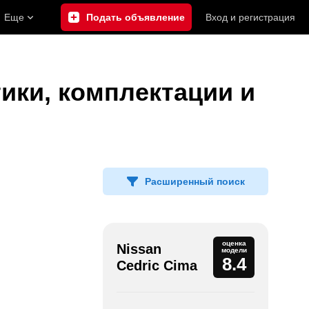
Еще
Подать объявление
Вход
и
регистрация
ики, комплектации и
Расширенный поиск
оценка
Nissan
модели
8.4
Cedric Cima