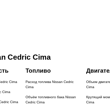
n Cedric Cima
сть
Топливо
Двигате
Cedric Cima
Расход топлива
Nissan Cedric
Объем двигат
Cima
Cima
c Cima
Объём топливного бака
Nissan
Крутящий мом
Cedric Cima
Cedric Cima
Cima