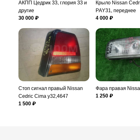
АКПП Цедрик 33, глория 33 и
Крыло Nissan Cedr
другие
PAY31, переднее
30 000 ₽
4 000 ₽
Стоп сигнал правый Nissan
Фара правая Niss
1 250 ₽
Cedric Cima y32,4647
1 500 ₽