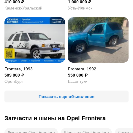
410 000
₽
1 000 000
₽
Каменск-Уральский
Усть-Илимск
Frontera, 1993
Frontera, 1992
509 000
₽
550 000
₽
Оренбург
Ессентуки
Показать еще объявления
Запчасти и шины на
Opel Frontera
Двигатели Opel Frontera
Шины на Opel Frontera
Диски н