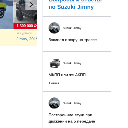
по Suzuki Jimny
1 300 000 ₽
1 600 000 ₽
Suzuki Jimny
Уссурийск
Иркутск
Jimny, 2019
Jimny, 2019
Закипел в жару на трассе
Suzuki Jimny
МКПП или же АКПП
1 ответ
Suzuki Jimny
Посторонние звуки при
движении на 5 передаче