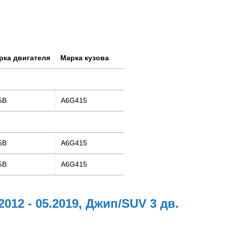
рка двигателя
Марка кузова
5B
A6G415
5B
A6G415
5B
A6G415
2012 - 05.2019, Джип/SUV 3 дв.