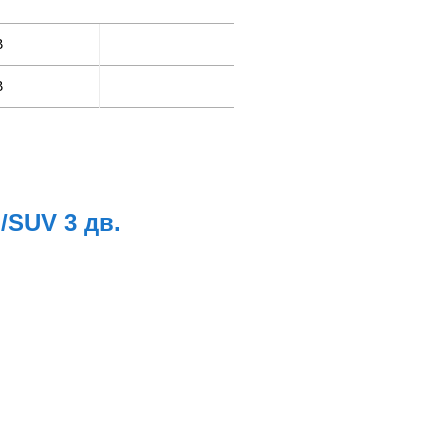
B
B
п/SUV 3 дв.