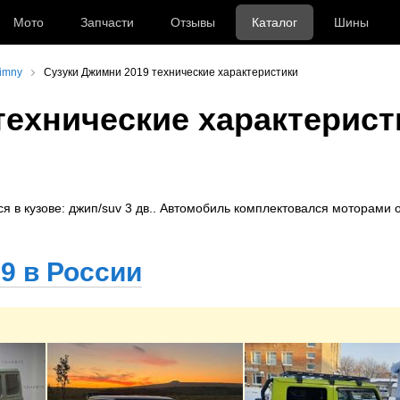
Мото
Запчасти
Отзывы
Каталог
Шины
imny
Сузуки Джимни 2019 технические характеристики
технические характерист
ы
ся в кузове: джип/suv 3 дв.. Автомобиль комплектовался моторами о
9 в России