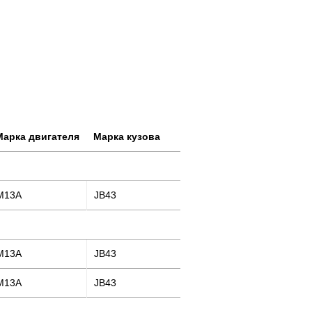
Марка двигателя
Марка кузова
M13A
JB43
M13A
JB43
M13A
JB43