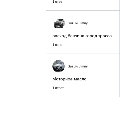
1 ответ
Suzuki Jimny
расход бензина город трасса
1 ответ
Suzuki Jimny
Моторное масло
1 ответ