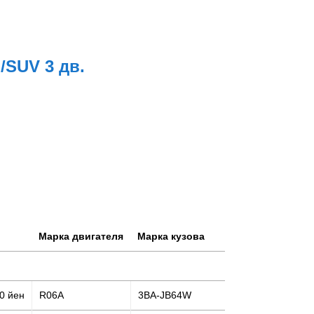
п/SUV 3 дв.
Марка двигателя
Марка кузова
0 йен
R06A
3BA-JB64W