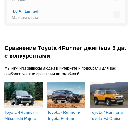
балла из 5.
4.0 AT Limited
Родство с пикапами подразумевает главную
Максимальная
отличительную особенность этой модели —
сравнительно небольшой салон и, напротив,
объемный вместительный багажник. 4Runner —
отличный кандидат на роль настоящей «рабочей
Сравнение Toyota 4Runner джип/suv 5 дв.
лошадки», если нужен простой и крепкий
с конкурентами
автомобиль с достойной грузоподъемностью и
Мы изучили запросы людей в интернете и подобрали для вас
проходимостью.
наиболее частые сравнения автомобилей.
Toyota 4Runner и
Toyota 4Runner и
Toyota 4Runner и
Mitsubishi Pajero
Toyota Fortuner
Toyota FJ Cruiser