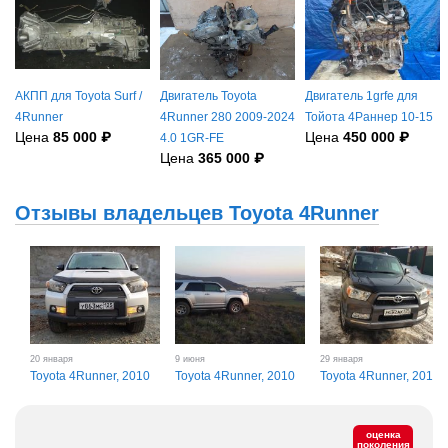
АКПП для Toyota Surf /
Двигатель Toyota
Двигатель 1grfe для
4Runner
4Runner 280 2009-2024
Тойота 4Раннер 10-15
Цена
85 000 ₽
Цена
450 000 ₽
4.0 1GR-FE
Цена
365 000 ₽
Отзывы владельцев Toyota 4Runner
20 января
9 июня
29 января
Toyota 4Runner, 2010
Toyota 4Runner, 2010
Toyota 4Runner, 2010
оценка
поколения