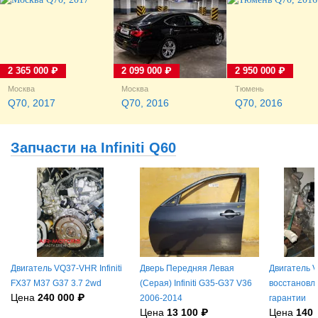
2 365 000 ₽
2 099 000 ₽
2 950 000 ₽
Москва
Москва
Тюмень
Q70, 2017
Q70, 2016
Q70, 2016
Запчасти на Infiniti Q60
Двигатель VQ37-VHR Infiniti
Дверь Передняя Левая
Двигатель
FX37 M37 G37 3.7 2wd
(Серая) Infiniti G35-G37 V36
восстановл
Цена
240 000 ₽
2006-2014
гарантии
Цена
13 100 ₽
Цена
140 