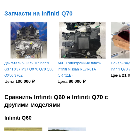
Запчасти на Infiniti Q70
Двигатель VQ37VHR Infiniti
АКПП электронные платы
Фонарь зад.
G37 FX37 M37 QX70 Q70 Q50
Infiniti Nissan RE7R01A
Infiniti Q7
Цена
21 0
QX50 370Z
(JR711E)
Цена
190 000 ₽
Цена
80 000 ₽
Сравнить Infiniti Q60 и Infiniti Q70 с
другими моделями
Infiniti Q60