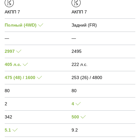
АКПП 7
АКПП 7
Полный (4WD)
Задний (FR)
—
—
2997
2495
405 л.с.
222 л.с.
475 (48) / 1600
253 (26) / 4800
80
80
2
4
342
500
5.1
9.2