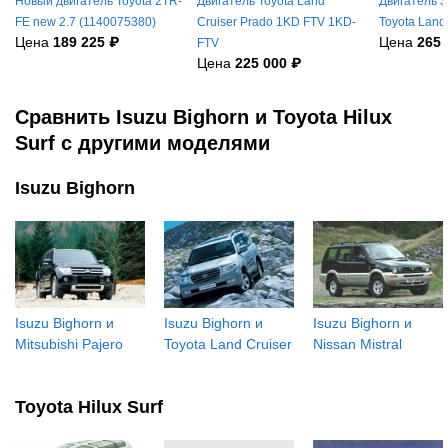
Новый двигатель Toyota 2TR-
Двигатель Toyota Land
Двигатель 3
FE new 2.7 (1140075380)
Cruiser Prado 1KD FTV 1KD-
Toyota Land
Цена
189 225 ₽
Цена
265 
FTV
Цена
225 000 ₽
Сравнить Isuzu Bighorn и Toyota Hilux
Surf с другими моделями
Isuzu Bighorn
Isuzu Bighorn и
Isuzu Bighorn и
Isuzu Bighorn и
Mitsubishi Pajero
Toyota Land Cruiser
Nissan Mistral
Toyota Hilux Surf