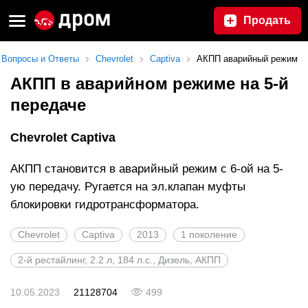
Продать
Вопросы и Ответы
Chevrolet
Captiva
АКПП аварийный режим
АКПП в аварийном режиме на 5-й
передаче
Chevrolet Captiva
АКПП становится в аварийный режим с 6-ой на 5-
ую передачу. Ругается на эл.клапан муфты
блокировки гидротрансформатора.
Chevrolet
Captiva
2013
1 поколение
2-й рестайлинг, 2.2 л, 184 л.с., Дизель, АКПП
10.05.2023
21128704
499