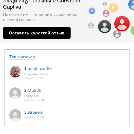
Люди ищут отзывы о Chevrolet
Captiva
Помогите им — поделитесь мнением
о
своей машине
Оставить короткий отзыв
Топ знатоков
1.
autobazar86
Нижневартовск
Лучших: 5691
2.
МБ230
Рубцовск
Лучших: 2978
3.
stroirem
Лучших: 1066