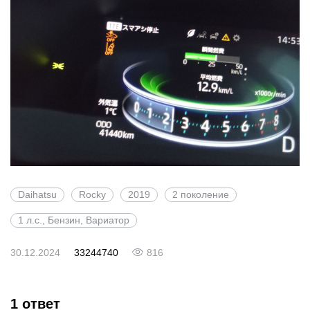
Daihatsu
Rocky
2019
2 поколение
1 л.с., Бензин, Вариатор
30.12.2024
33244740
816
1 ответ