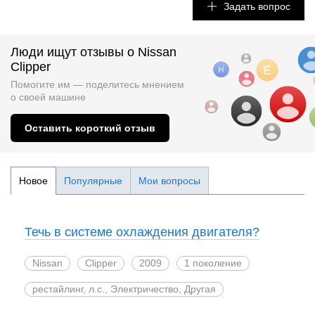
Задать вопрос
Люди ищут отзывы о Nissan
Clipper
Помогите им — поделитесь мнением
о
своей машине
Оставить короткий отзыв
Новое
Популярные
Мои вопросы
Течь в системе охлаждения двигателя?
Nissan
Clipper
2009
1 поколение
рестайлинг, л.с., Электричество, Другая