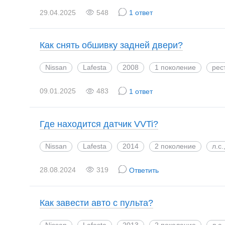
29.04.2025
548
1 ответ
Как снять обшивку задней двери?
Nissan
Lafesta
2008
1 поколение
рес
09.01.2025
483
1 ответ
Где находится датчик VVTi?
Nissan
Lafesta
2014
2 поколение
л.с
28.08.2024
319
Ответить
Как завести авто с пульта?
Nissan
Lafesta
2013
2 поколение
л.с