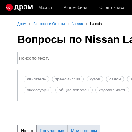
Автомобили
Спецтехника
Москва
Дром
Вопросы и Ответы
Nissan
Lafesta
Вопросы по Nissan La
двигатель
трансмиссия
кузов
салон
аксесcуары
общие вопросы
ходовая часть
Новое
Популярные
Мои вопросы