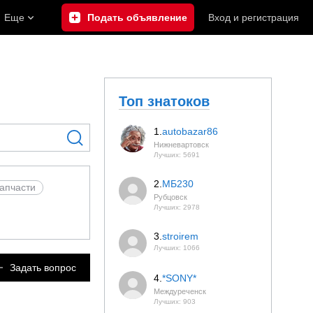
Еще
Подать объявление
Вход
и
регистрация
Топ знатоков
1.
autobazar86
Нижневартовск
Лучших: 5691
2.
МБ230
запчасти
Рубцовск
Лучших: 2978
3.
stroirem
Лучших: 1066
Задать вопрос
4.
*SONY*
Междуреченск
Лучших: 903