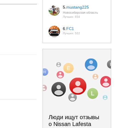
5.
mustang225
Новосибирская область
Лучших: 654
6.
FC1
Лучших: 522
Люди ищут отзывы
о Nissan Lafesta