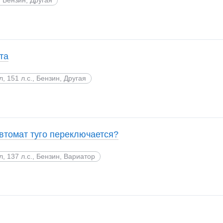
та
л, 151 л.с., Бензин, Другая
втомат туго переключается?
 л, 137 л.с., Бензин, Вариатор