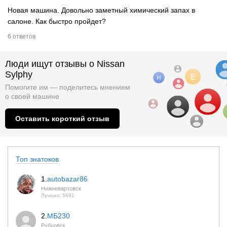
Новая машина. Довольно заметный химический запах в
салоне. Как быстро пройдет?
6 ответов
Люди ищут отзывы о Nissan
Sylphy
Помогите им — поделитесь мнением
о
своей машине
Оставить короткий отзыв
Топ знатоков
1.
autobazar86
Нижневартовск
Лучших: 5691
2.
МБ230
Рубцовск