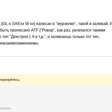
 [GL-х SAEхх W хх] написан в "мурзилке", такой и заливай. 
быть прописано ATF ["Ровер", как раз, увлекался такими
ип "Декстрон I, II и т.д.", и заливаешь только тот тип,
" невзаимозаменяемы.
торизуйтесь:
удалены)