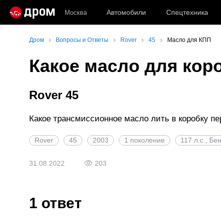
Автомобили
Спецтехника
Москва
Дром
Вопросы и Ответы
Rover
45
Масло для КПП
Какое масло для кор
Rover 45
Какое трансмиссионное масло лить в коробку пе
Rover
45
2003
1 поколение
117 л.с., Бе
31.08.2022
203
1 ответ