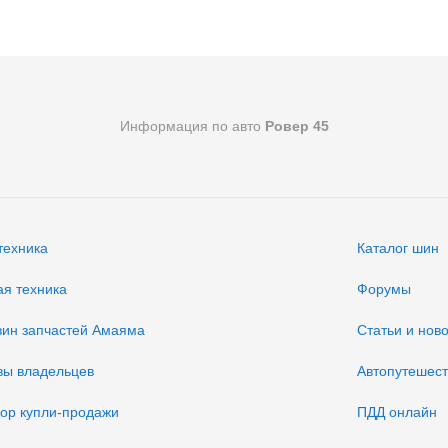
Информация по авто
Ровер 45
техника
Каталог шин
ая техника
Форумы
зин запчастей Амаяма
Статьи и нов
вы владельцев
Автопутешес
вор купли-продажи
ПДД онлайн