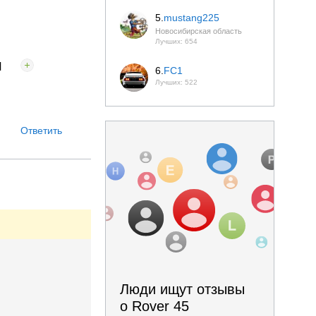
5.
mustang225
Новосибирская область
Лучших: 654
И
6.
FC1
Лучших: 522
Ответить
Люди ищут отзывы
о Rover 45