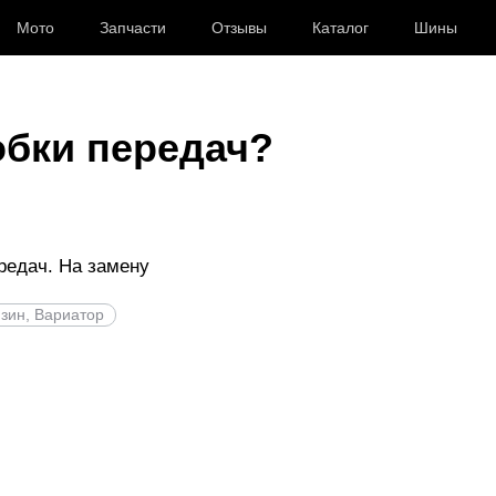
Мото
Запчасти
Отзывы
Каталог
Шины
обки передач?
редач. На замену
нзин, Вариатор