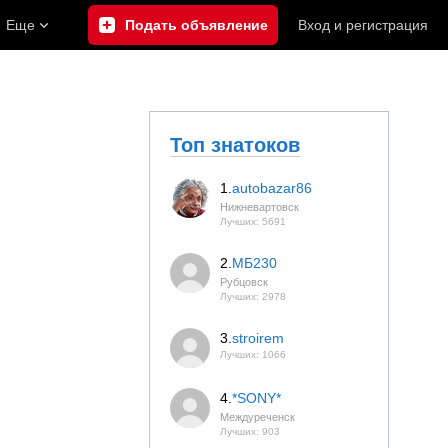
Еще
Подать объявление
Вход
и
регистрация
Топ знатоков
1.
autobazar86
Нижневартовск
Лучших: 5691
2.
МБ230
Рубцовск
Лучших: 2978
3.
stroirem
Лучших: 1066
4.
*SONY*
Междуреченск
Лучших: 903