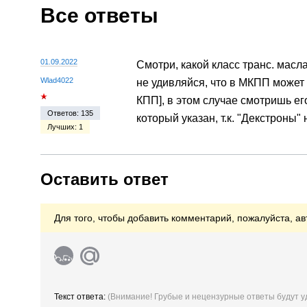
Все ответы
01.09.2022
Смотри, какой класс транс. масла
Wlad4022
не удивляйся, что в МКПП может 
КПП], в этом случае смотришь его т
Ответов: 135
который указан, т.к. "Декстроны
Лучших: 1
Оставить ответ
Для того, чтобы добавить комментарий, пожалуйста, ав
Текст ответа:
(Внимание! Грубые и нецензурные ответы будут 