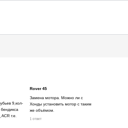
Rover 45
Замена мотора. Можно ли с
убьев 9,кол-
Хонды установить мотор с таким
 бендикса
же объёмом.
 ACR т.е.
1 ответ