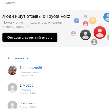
2 ответа
Люди ищут отзывы о Toyota Voltz
Помогите им — поделитесь мнением
о
своей машине
Оставить короткий отзыв
Топ знатоков
1.
autobazar86
Нижневартовск
Лучших: 5691
2.
МБ230
Рубцовск
Лучших: 2978
3.
stroirem
Лучших: 1066