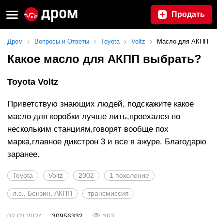
Продать
Дром
Вопросы и Ответы
Toyota
Voltz
Масло для АКПП
Какое масло для АКПП выбрать?
Toyota Voltz
Приветствую знающих людей, подскажите какое
масло для коробки лучше лить,проехался по
нескольким станциям,говорят вообще пох
марка,главное дикстрон 3 и все в ажуре. Благодарю
заранее.
Toyota
Voltz
2002
1 поколение
л.с., Бензин, АКПП
трансмиссия
02.03.2024
30956332
363