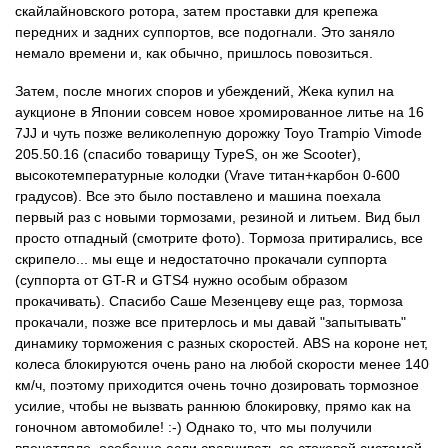
скайлайновского ротора, затем проставки для крепежа
передних и задних суппортов, все подогнали. Это заняло
немало времени и, как обычно, пришлось повозиться.
Затем, после многих споров и убеждений, Жека купил на
аукционе в Японии совсем новое хромированное литье на 16
7JJ и чуть позже великолепную дорожку Toyo Trampio Vimode
205.50.16 (спасибо товарищу TypeS, он же Scooter),
высокотемпературные колодки (Vrave титан+карбон 0-600
градусов). Все это было поставлено и машина поехала
первый раз с новыми тормозами, резиной и литьем. Вид был
просто отпадный (смотрите фото). Тормоза притирались, все
скрипело... мы еще и недостаточно прокачали суппорта
(суппорта от GT-R и GTS4 нужно особым образом
прокачивать). Спасибо Саше Мезенцеву еще раз, тормоза
прокачали, позже все притерлось и мы давай "запытывать"
динамику торможения с разных скоростей. ABS на короне нет,
колеса блокируются очень рано на любой скорости менее 140
км/ч, поэтому приходится очень точно дозировать тормозное
усилие, чтобы не вызвать раннюю блокировку, прямо как на
гоночном автомобиле! :-) Однако то, что мы получили