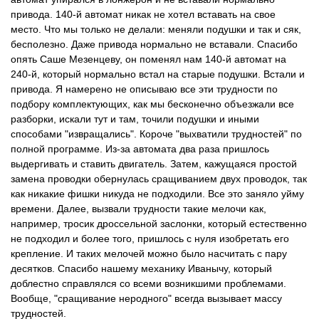
привода. 140-й автомат никак не хотел вставать на свое
место. Что мы только не делали: меняли подушки и так и сяк,
бесполезно. Даже привода нормально не вставали. Спасибо
опять Саше Мезенцеву, он поменял нам 140-й автомат на
240-й, который нормально встал на старые подушки. Встали и
привода. Я намерено не описываю все эти трудности по
подбору комплектующих, как мы бесконечно объезжали все
разборки, искали тут и там, точили подушки и иными
способами "извращались". Короче "выхватили трудностей" по
полной программе. Из-за автомата два раза пришлось
выдергивать и ставить двигатель. Затем, кажущаяся простой
замена проводки обернулась сращиванием двух проводок, так
как никакие фишки никуда не подходили. Все это заняло уйму
времени. Далее, вызвали трудности такие мелочи как,
например, тросик дроссельной заслонки, который естественно
не подходил и более того, пришлось с нуля изобретать его
крепление. И таких мелочей можно было насчитать с пару
десятков. Спасибо нашему механику Иванычу, который
доблестно справлялся со всеми возникшими проблемами.
Вообще, "сращивание неродного" всегда вызывает массу
трудностей.