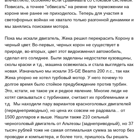
впечатляло, особенно если сравнивать со стоковой системой.
Повисать, а точнее "обвисать" на ремне при торможении на
короне мне ранее не приходилось. Теперь для участия в
светофорных войнах не хватало только разгонной динамики и
мы занялись поисками мотора.
Пока мы искали двигатель, Жека решил перекрасить Корону в
черный цвет. Во-первых, черных корон не существует в
природе, во-вторых, цвет этот видоизменил автомобиль,
сделал его солиднее. Были заделаны недостатки кузовщины,
сколы краски и т.д., машина освежилась и стала выглядеть как
новая. Изначально мы искали 3S-GE Beams 200 л.с., так как
Жека упорно не хотел турбовый мотор. У него почему-то
долгое время было стойкое предубеждение против турбин.
Это, кстати, не такое уж и редкое явление. Многие люди не
хотят связываться с турбинами, считают их проблемными и
т.д. Мы находили пару вариантов красноголовых двигателей
(переднеприводных), но цена их совсем не радовала... от
1500 долларов и выше. Нашли также 210 сильный
черноголовый двигатель от Альтеззы (заднеприводный), но 37
тысяч рублей тоже не самая оптимальная сумма за мотор без
проводки и компьютера, и более того, пришлось бы решать