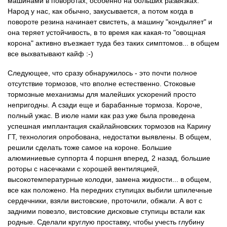
машинами в поворотах, особенно на больших развязках.
Народ у нас, как обычно, закусывается, а потом когда в
повороте резина начинает свистеть, а машину "кондыляет" и
она теряет устойчивость, в то время как какая-то "овощная
корона" активно въезжает туда без таких симптомов... в общем
все выхватывают кайф :-)
Следующее, что сразу обнаружилось - это почти полное
отсутствие тормозов, что вполне естественно. Стоковые
тормозные механизмы для малейших ускорений просто
непригодны. А сзади еще и барабанные тормоза. Короче,
полный ужас. В июле нами как раз уже была проведена
успешная имплантация скайлайновских тормозов на Карину
ГТ, технология опробована, недостатки выявлены. В общем,
решили сделать тоже самое на короне. Большие
алюминиевые суппорта 4 поршня вперед, 2 назад, большие
роторы с насечками с хорошей вентиляцией,
высокотемпературные колодки, замена жидкости... в общем,
все как положено. На передних ступицах выбили шпилечные
сердечники, взяли вистовские, проточили, обжали. А вот с
задними повезло, вистовские дисковые ступицы встали как
родные. Сделали круглую проставку, чтобы учесть глубину