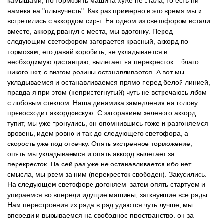
камышами, но тормозить машина хуже не стала, то есть ни
намека на "плывучесть". Как раз примерно в это время мы и
встретились с аккордом сир-т. На одном из светофором встали
вместе, аккорд рванул с места, мы вдогонку. Перед
следующим светофором загорается красный, аккорд по
тормозам, его давай коробить, не укладывается в
необходимую дистанцию, вылетает на перекресток... благо
никого нет, с визгом резины останавливается. А вот мы
укладываемся и останавливаемся прямо перед белой линией,
правда я при этом (непристегнутый) чуть не встречаюсь лбом
с лобовым стеклом. Наша динамика замедления на голову
превосходит аккордовскую. С загоранием зеленого аккорд
тупит, мы уже тронулись, он опомнившись тоже и разгоняемся
вровень, идем ровно и так до следующего светофора, а
скорость уже под отсечку. Опять экстренное торможение,
опять мы укладываемся и опять аккорд вылетает за
перекресток. На сей раз уже не останавливается ибо нет
смысла, мы рвем за ним (перекресток свободен). Закусились.
На следующем светофоре догоняем, затем опять стартуем и
упираемся во впереди идущие машины, заткнувшие все ряды.
Нам перестроения из ряда в ряд удаются чуть лучше, мы
впереди и вырываемся на свободное пространство, он за