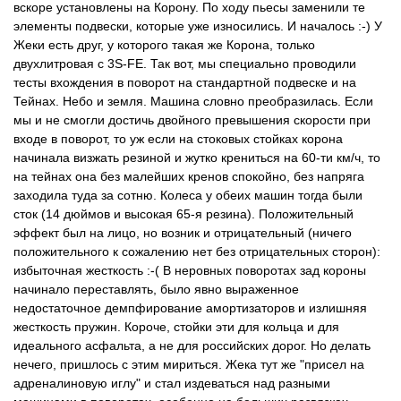
вскоре установлены на Корону. По ходу пьесы заменили те
элементы подвески, которые уже износились. И началось :-) У
Жеки есть друг, у которого такая же Корона, только
двухлитровая с 3S-FE. Так вот, мы специально проводили
тесты вхождения в поворот на стандартной подвеске и на
Тейнах. Небо и земля. Машина словно преобразилась. Если
мы и не смогли достичь двойного превышения скорости при
входе в поворот, то уж если на стоковых стойках корона
начинала визжать резиной и жутко крениться на 60-ти км/ч, то
на тейнах она без малейших кренов спокойно, без напряга
заходила туда за сотню. Колеса у обеих машин тогда были
сток (14 дюймов и высокая 65-я резина). Положительный
эффект был на лицо, но возник и отрицательный (ничего
положительного к сожалению нет без отрицательных сторон):
избыточная жесткость :-( В неровных поворотах зад короны
начинало переставлять, было явно выраженное
недостаточное демпфирование амортизаторов и излишняя
жесткость пружин. Короче, стойки эти для кольца и для
идеального асфальта, а не для российских дорог. Но делать
нечего, пришлось с этим мириться. Жека тут же "присел на
адреналиновую иглу" и стал издеваться над разными