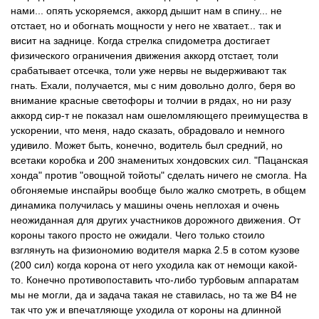
нами... опять ускоряемся, аккорд дышит нам в спину... не
отстает, но и обогнать мощности у него не хватает... так и
висит на заднице. Когда стрелка спидометра достигает
физического ограничения движения аккорд отстает, толи
срабатывает отсечка, толи уже нервы не выдерживают так
гнать. Ехали, получается, мы с ним довольно долго, беря во
внимание красные светофоры и толчии в рядах, но ни разу
аккорд сир-т не показал нам ошеломляющего преимущества в
ускорении, что меня, надо сказать, обрадовало и немного
удивило. Может быть, конечно, водитель был средний, но
всетаки коробка и 200 знаменитых хондовских сил. "Пацанская
хонда" против "овощной тойоты" сделать ничего не смогла. На
обгоняемые инспайры вообще было жалко смотреть, в общем
динамика получилась у машины очень неплохая и очень
неожиданная для других участников дорожного движения. От
короны такого просто не ожидали. Чего только стоило
взглянуть на физиономию водителя марка 2.5 в сотом кузове
(200 сил) когда корона от него уходила как от немощи какой-
то. Конечно противопоставить что-либо турбовым аппаратам
мы не могли, да и задача такая не ставилась, но та же B4 не
так что уж и впечатляюще уходила от короны на длинной