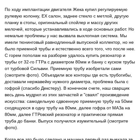
По ходу имплантации двигателя Жека купил регулируемую
рулевую колонку, EX салон, заднее стекло с метлой, другую
планку в стопы, оригинальный спойлер и массу других
мелочей, которые устанавливались в ходе основных работ. Но
немалые проблемы у нас вызвала выхлопная система. Мы
имели тюнинговый равнодлинный выпускной коллектор, но не
было приемной трубы и естественно всего того, что после нее.
С горем пополам на разборке удалось купить резонатор и
трубы от 32-го ГТРа с диаметром 80мм и банку с куском трубы
от турбовой Сильвии. Приемную трубу изобретали сами
(смотрите фото). Объездили все конторы где есть трубогибы,
доставали нержавейку нужного диаметра, проблема была с
гофрой (спасибо Декстеру). В конечном счете, наш сварщик
весь день мудрил из этих запчастей и "сваял" произведение
искусства: самодельную сдвоенную приемную трубу на 50мм
сходящуюся в одну трубу на 80мм, далее гофра от МАЗа на
80мм, далее ГТРовский резонатор и практически прямая
труба до банки. Выпуск получился изумительный (смотрите
фото).
Когда все это было сделано и машина первый раз выехала за