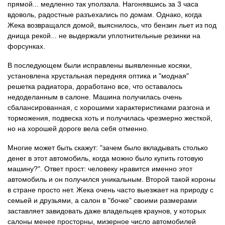
прямой... медленно так уползала. Нагонявшись за 3 часа
вдоволь, радостные разъехались по домам. Однако, когда
Жека возвращался домой, выяснилось, что бензин льет из под
днища рекой... не выдержали уплотнительные резинки на
форсунках.
В последующем были исправлены выявленные косяки,
установлена хрустальная передняя оптика и "модная"
решетка радиатора, доработано все, что оставалось
недоделанным в салоне. Машина получилась очень
сбалансированная, с хорошими характеристиками разгона и
торможения, подвеска хоть и получилась чрезмерно жесткой,
но на хорошей дороге вела себя отменно.
Многие может быть скажут: "зачем было вкладывать столько
денег в этот автомобиль, когда можно было купить готовую
машину?". Ответ прост: человеку нравится именно этот
автомобиль и он получился уникальным. Второй такой короны
в стране просто нет. Жека очень часто выезжает на природу с
семьей и друзьями, а салон в "бочке" своими размерами
заставляет завидовать даже владельцев краунов, у которых
салоны менее просторны, мизерное число автомобилей