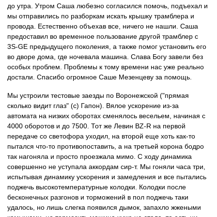
до утра. Утром Саша любезно согласился помочь, подъехал и
мы отправились по разборкам искать крышку трамблера и
провода. Естественно объехав все, ничего не нашли. Саша
предоставил во временное пользование другой трамблер с
3S-GE предыдущего поколения, а также помог установить его
во дворе дома, где ночевала машина. Слава Богу завели без
особых проблем. Проблемы к тому времени нас уже реально
достали. Спасибо огромное Саше Мезенцеву за помощь.
Мы устроили тестовые заезды по Воронежской ("прямая
сколько видит глаз" (с) Гапон). Вялое ускорение из-за
автомата на низких оборотах сменялось весельем, начиная с
4000 оборотов и до 7500. Тот же Левин BZ-R на первой
передаче со светофора уходил, на второй еще хоть как-то
пытался что-то противопоставить, а на третьей корона бодро
так нагоняла и просто проезжала мимо. С ходу динамика
совершенно не уступала аккордам сир-т. Мы гоняли часа три,
испытывая динамику ускорения и замедления и все пытались
поджечь высокотемпературные колодки. Колодки после
бесконечных разгонов и торможений в пол поджечь таки
удалось, но лишь слегка появился дымок, запахло жжеными