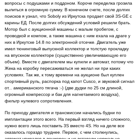
вопросы с подушками и поддоном. Короче переделка грозила
вылиться в огромную сумму. В конечном счете, после долгих
поисков я узнал, что Soboly из Иркутска продает свой 3S-GE с
карины ЕД. После долгих обсуждений условий решили брать.
Мотор был с аукционной машины с малым пробегом, с
проводкой и компом, а также машина с ним ехала на драге у
них в Иркутске 14.8 по электронной отсечке. Двигатель уже
имел тюнинговый выпускной коллектор и толстую прокладку
на впускном коллекторе (существенно увеличивающую его
объем). Вместе с двигателем мы купили и автомат, потому что
Жека на коробку пересаживаться не желал ни при каких
условиях. Так же, к тому времени на аукционе был куплен
спортивный руль, распорка под капот Cusco, и звуковой сигнал
от... американского тягача :-) (две дудки по 25 см длиной,
огромный компрессор и бак для нагнетаемого воздуха),
фильтр нулевого сопротивления.
По приходу двигателя и трансмиссии начались будни по
имплантации этого всего. На первый взгляд ничего сложного,
нужно всего лишь поставить 3S вместо 4S. Но на деле все
оказалось гораздо труднее. Первое, с чем столкнулись,
автомат упирался в лонжерон и не вставали нормально