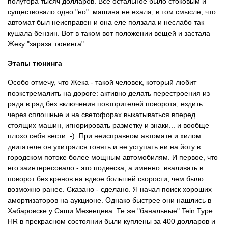
полутора тысяч долларов. Все остальное было стоковым и
существовало одно "но": машина не ехала, в том смысле, что
автомат был неисправен и она еле ползала и неслабо так
кушала бензин. Вот в таком вот положении вещей и застала
Жеку "зараза тюнинга".
Этапы тюнинга
Особо отмечу, что Жека - такой человек, который любит
поэкстремалить на дороге: активно делать перестроения из
ряда в ряд без включения повторителей поворота, ездить
через сплошные и на светофорах выкатываться вперед
стоящих машин, игнорировать разметку и знаки... и вообще
плохо себя вести :-). При неисправном автомате и хилом
двигателе он ухитрялся гонять и не уступать ни на йоту в
городском потоке более мощным автомобилям. И первое, что
его заинтересовало - это подвеска, а именно: вваливать в
поворот без кренов на вдвое большей скорости, чем было
возможно ранее. Сказано - сделано. Я начал поиск хороших
амортизаторов на аукционе. Однако быстрее они нашлись в
Хабаровске у Саши Мезенцева. Те же "банальные" Tein Type
HR в прекрасном состоянии были куплены за 400 долларов и