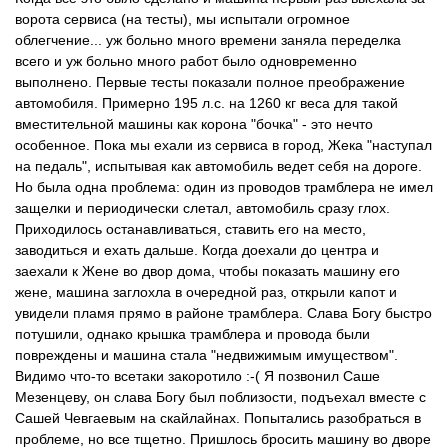
ворота сервиса (на тесты), мы испытали огромное
облегчение... уж больно много времени заняла переделка
всего и уж больно много работ было одновременно
выполнено. Первые тесты показали полное преображение
автомобиля. Примерно 195 л.с. на 1260 кг веса для такой
вместительной машины как корона "бочка" - это нечто
особенное. Пока мы ехали из сервиса в город, Жека "наступал
на педаль", испытывая как автомобиль ведет себя на дороге.
Но была одна проблема: один из проводов трамблера не имел
защелки и периодически слетал, автомобиль сразу глох.
Приходилось останавливаться, ставить его на место,
заводиться и ехать дальше. Когда доехали до центра и
заехали к Жене во двор дома, чтобы показать машину его
жене, машина заглохла в очередной раз, открыли капот и
увидели пламя прямо в районе трамблера. Слава Богу быстро
потушили, однако крышка трамблера и провода были
повреждены и машина стала "недвижимым имуществом".
Видимо что-то всетаки закоротило :-( Я позвонил Саше
Мезенцеву, он слава Богу был поблизости, подъехал вместе с
Сашей Чевгаевым на скайлайнах. Попытались разобраться в
проблеме, но все тщетно. Пришлось бросить машину во дворе