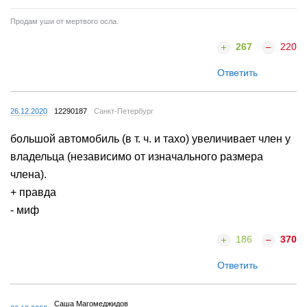
Продам уши от мертвого осла.
267
220
Ответить
26.12.2020
12290187
Санкт-Петербург
большой автомобиль (в т. ч. и тахо) увеличивает член у
владельца (независимо от изначального размера
члена).
+ правда
- миф
186
370
Ответить
Саша Магомеджидов