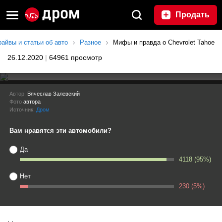
Продать
райвы и статьи об авто
Разное
Мифы и правда о Chevrolet Tahoe
26.12.2020
|
64961 просмотр
Мифы и правда о Chevrolet Tahoe
Автор:
Вячеслав Залевский
Фото
автора
Источник:
Дром
Вам нравятся эти автомобили?
Да
4118 (95%)
Нет
230 (5%)