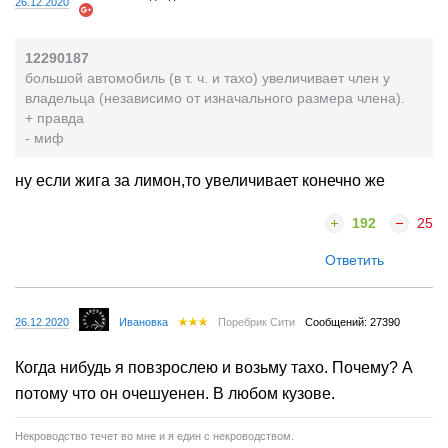
26.12.2020
12290187
большой автомобиль (в т. ч. и тахо) увеличивает член у
владельца (независимо от изначального размера члена).
+ правда
- миф
ну если жига за лимон,то увеличивает конечно же
192
25
Ответить
26.12.2020
Ивановка
Поребрик Сити
Сообщений: 27390
Когда нибудь я повзрослею и возьму тахо. Почему? А
потому что он очешуенен. В любом кузове.
Некроводство течет во мне и я един с некроводством.