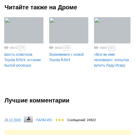
Читайте также на Дроме
49172
276
48102
309
53937
618
Шесть осмотров
Знакомимся с новой
«Все во имя
Toyota RAV4: останки
Toyota RAV4
человека!»: попытка
былой роскоши
купить Ладу Искру
Лучшие комментарии
26.12.2020
ПАЛАСИО
Сообщений: 24922