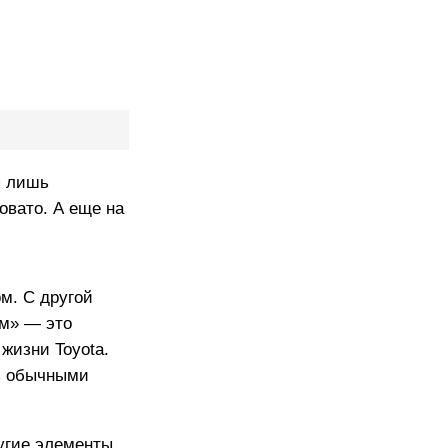
я лишь
овато. А еще на
ом. С другой
зм» — это
жизни Toyota.
ь обычными
ругие элементы