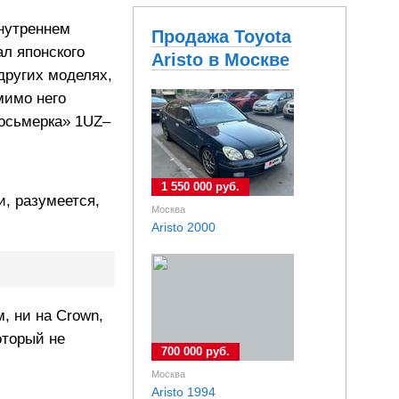
внутреннем
Продажа Toyota
ал японского
Aristo в Москве
ругих моделях,
мимо него
восьмерка» 1UZ–
1 550 000 руб.
и, разумеется,
Москва
Aristo 2000
, ни на Crown,
оторый не
700 000 руб.
Москва
Aristo 1994