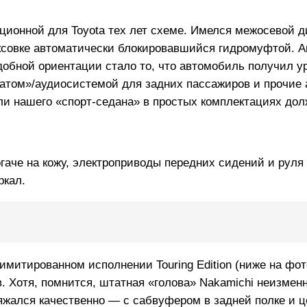
ционной для Toyota тех лет схеме. Имелся межосевой
ксовке автоматически блокировавшийся гидромуфтой. Ar
добной ориентации стало то, что автомобиль получил у
атом»/аудиосистемой для задних пассажиров и прочие
ели нашего «спорт-седана» в простых комплектациях до
огаче на кожу, электроприводы передних сидений и руля
ркал.
имитированном исполнении Touring Edition (ниже на фот
. Хотя, помнится, штатная «голова» Nakamichi неизмен
ряжался качественно — с сабвуфером в задней полке и 