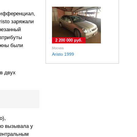
 дифференциал,
isto заряжали
резанный
 атрибуты
2 200 000 руб.
лжны были
Москва
Aristo 1999
 в двух
о),
но вызывала у
центральным