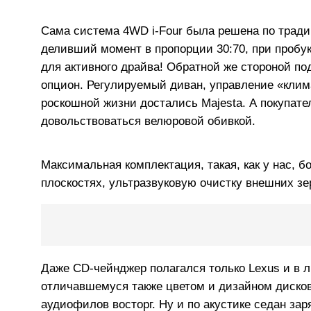
Сама система 4WD i-Four была решена по тради
деливший момент в пропорции 30:70, при пробу
для активного драйва! Обратной же стороной по
опцион. Регулируемый диван, управление «клим
роскошной жизни достались Majesta. А покупат
довольствоваться велюровой обивкой.
Максимальная комплектация, такая, как у нас, б
плоскостях, ультразвуковую очистку внешних зе
Даже CD-чейнджер полагался только Lexus и в л
отличавшемуся также цветом и дизайном дисков
аудиофилов восторг. Ну и по акустике седан за