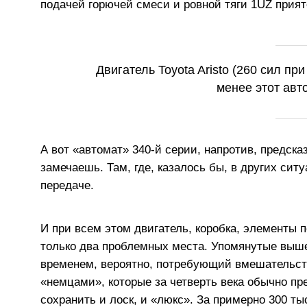
подачей горючей смеси и ровной тяги 1UZ прия
Двигатель Toyota Aristo (260 сил пр
менее этот авт
А вот «автомат» 340-й серии, напротив, предска
замечаешь. Там, где, казалось бы, в других сит
передаче.
И при всем этом двигатель, коробка, элементы 
только два проблемных места. Упомянутые выше
временем, вероятно, потребующий вмешательст
«немцами», которые за четверть века обычно пр
сохранить и лоск, и «люкс». За примерно 300 т