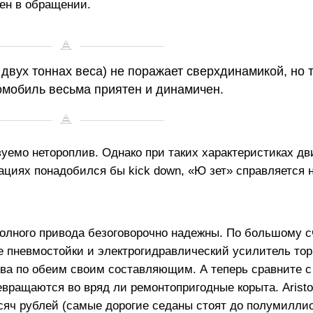
тен в обращении.
и двух тоннах веса) не поражает сверхдинамикой, но 
омобиль весьма приятен и динамичен.
зуемо нетороплив. Однако при таких характеристиках дви
уациях понадобился бы kick down, «Ю зет» справляется 
полного привода безоговорочно надежны. По большому сч
 пневмостойки и электрогидравлический усилитель тор
ва по обеим своим составляющим. А теперь сравните 
евращаются во вряд ли ремонтопригодные корыта. Aristo
ысяч рублей (самые дорогие седаны стоят до полумиллио