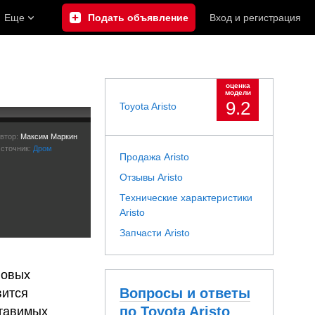
Еще
Подать объявление
Вход
и
регистрация
оценка
модели
9.2
Toyota Aristo
та для
втор:
Максим Маркин
сточник:
Дром
Продажа Aristo
Отзывы Aristo
Технические характеристики
Aristo
Запчасти Aristo
новых
Вопросы и ответы
вится
по Toyota Aristo
ставимых