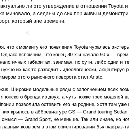
актуально ли это утверждение в отношении Toyota и 
ека миновало, а седаны до сих пор живы и демонстр
орт, который вне времени.
ая, что к моменту его появления Toyota чуралась экстер
. Однако вспомним, что конец 80-х и начало 90-х — вре
алогичных габаритах, занимая, по сути, либо одни и те
нужно их как-то разводить идеологически, акцентируя 
мером этого рыночного поворота стал Aristo.
Lexus. Широкие модельные ряды с заполнением всех во
 японского бренда из двух, а чуть позже трех моделей 
понии позволила оставить его на родине, хотя там уже
от них крылось в аббревиатуре GS — Grand touring Sedan.
смысл — Grand Sport, не меньше. Так или иначе, но но
 главным козырем в этом ориентировании был как раз-та