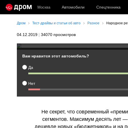
Автомобили
Спецтехника
Москва
Дром
Тест-драйвы и статьи об авто
Разное
Народное рет
04.12.2019
|
34070 просмотров
Народное ретро: Toyota 
Вам нравится этот автомобиль?
водителя? И такое было
Да
Нет
Не секрет, что современный «прем
сегментов. Максимум десять лет —
дешевле новых «бюджетников» и на п