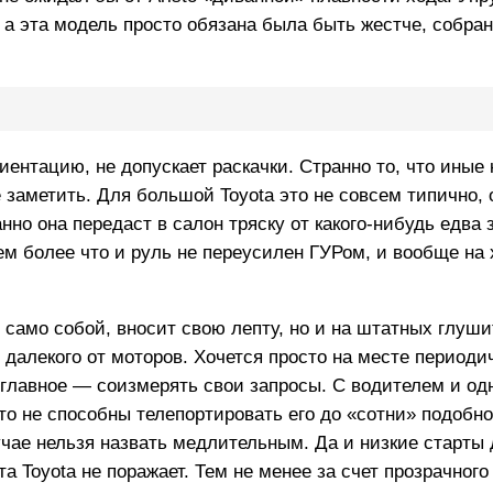
, а эта модель просто обязана была быть жестче, собра
иентацию, не допускает раскачки. Странно то, что иные
 заметить. Для большой Toyota это не совсем типично, 
но она передаст в салон тряску от какого-нибудь едва 
м более что и руль не переусилен ГУРом, и вообще на х
само собой, вносит свою лепту, но и на штатных глуши
 далекого от моторов. Хочется просто на месте периоди
т главное — соизмерять свои запросы. С водителем и о
сто не способны телепортировать его до «сотни» подобн
лучае нельзя назвать медлительным. Да и низкие старты
та Toyota не поражает. Тем не менее за счет прозрачног