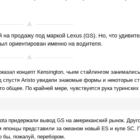
ой на продажу под маркой Lexus (GS). Но, что удивит
был ориентирован именно на водителя.
оказал концепт Kensington, чьим стайлингом занимались
д спустя Aristo увидели знакомые формы и некоторые с
то общее. По крайней мере, чувствуется рука туринских
oyota придержали вывод GS на американский рынок. Друг
-м японцы представили за океаном новый ES и купе SC.
 бы, пожалуй, перебором.