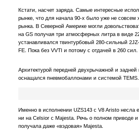
Кстати, насчет заряда. Самые интересные испол
рынке, что для начала 90-х было уже не совсем
рынка. В Северной Америке могли довольствов
на GS получая три атмосферных литра в виде 22
устанавливался твинтурбовый 280-сильный 2JZ–
FE. Пока без VVTI и потому с отдачей в 260 сил.
Архитектурой передней двухрычажной и задней м
оснащался пневмобаллонами и системой TEMS.
Именно в исполнении UZS143 с V8 Aristo несла е
ни на Celsior с Majesta. Речь о полном привод
получала даже «вэдовая» Majesta.