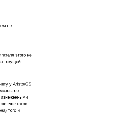
тем не
гателя этого не
на текущей
ету у Aristo/GS
мозов, со
с изнеженными
 же еще готов
на) того и