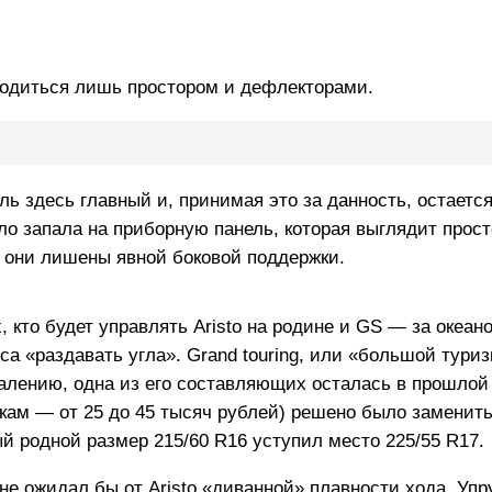
одиться лишь простором и дефлекторами.
ль здесь главный и, принимая это за данность, остаетс
ило запала на приборную панель, которая выглядит прост
и они лишены явной боковой поддержки.
 кто будет управлять Aristo на родине и GS — за океан
сса «раздавать угла». Grand touring, или «большой тури
жалению, одна из его составляющих осталась в прошлой 
ам — от 25 до 45 тысяч рублей) решено было заменит
й родной размер 215/60 R16 уступил место 225/55 R17.
 не ожидал бы от Aristo «диванной» плавности хода. Уп