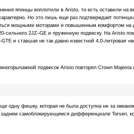
нения японцы воплотили в Aristo, то есть оставили на 
 характерно. Но это лишь еще раз подтверждает потенци
аться мощными моторами и повышенным комфортом на д
0-сильного 2JZ–GE и пружинную подвеску. На Aristo по
GTE и ставшая не так давно известной 4,0-литровая «
ногорычажной подвесок Aristo повторял Crown Majesta 
ще одну фишку, которая не была доступна ни за океаном
е и заднем самоблокирующемся дифференциале Torsen, к