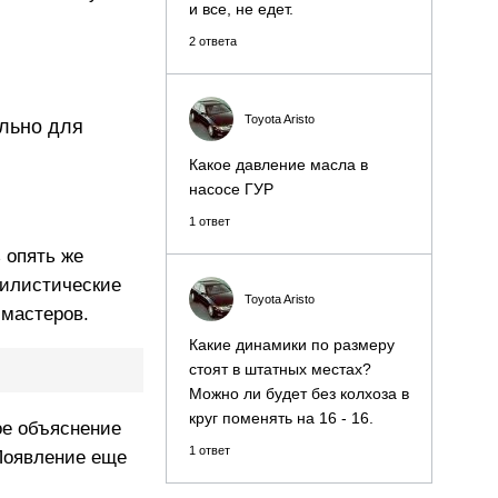
и все, не едет.
2 ответа
Toyota Aristo
ельно для
Какое давление масла в
насосе ГУР
1 ответ
 опять же
тилистические
Toyota Aristo
 мастеров.
Какие динамики по размеру
стоят в штатных местах?
Можно ли будет без колхоза в
круг поменять на 16 - 16.
ое объяснение
1 ответ
 Появление еще