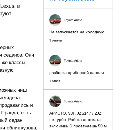
Lexus, в
ируют
Toyota Aristo
Не запускается на холодную.
3 ответа
ьерных
мя седанов. Они
Toyota Aristo
 же классы,
разную
разборка приборной панели
1 ответ
зможных ниш
выглядела
Toyota Aristo
 продавались и
 Правда, есть
АРИСТО. 93Г. JZS147 / 2JZ
не турбо. Работа автомата -
вый седан
включешь D проезжаешь 50 м
ки облик кузова,