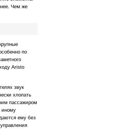
ннее. Чем же
 крупные
особенно по
заметного
оду Aristo
телях звук
чески хлопать
дним пассажиром
о иному
 даются ему без
о управления