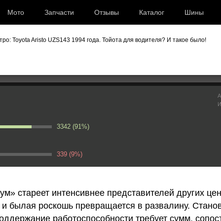
Мото
Запчасти
Отзывы
Каталог
Шины
ро: Toyota Aristo UZS143 1994 года. Тойота для водителя? И такое было!
Aristo UZS143 1994 года. Тойо
А
И
!
3342 (91%)
339 (9%)
иум» стареет интенсивнее представителей других це
 и былая роскошь превращается в развалину. Стано
оддержание работоспособности требует сумм, сопо