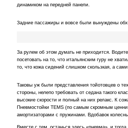
динамиком на передней панели.
Задние пассажиры и вовсе были вынуждены обх
За рулем об этом думать не приходится. Водите
посетовать на то, что итальянским гуру не хват
то, что кожа сидений слишком скользкая, а сам
Таковы уж были представления тойотовцев о тех,
стороны, нелепо требовать от седана такого кла
высокие скорости и полный на них релакс. К со
Пневмостойки TEMS (по самым скромным ценник
амортизаторами с пружинами. Вдобавок колесны
Вместе с тем, останься здесь «пневма», и тогда