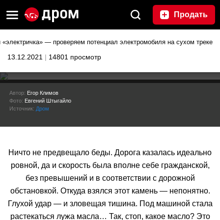
Продать
и «электричка» — проверяем потенциал электромобиля на сухом треке
13.12.2021
|
14801 просмотр
Автоспорт и «электричка» —
Автор:
Егор Климов
Фото:
Евгений Штыгайло
проверяем потенциал
Источник:
Дром
электромобиля на сухом треке
Ничто не предвещало беды. Дорога казалась идеально
ровной, да и скорость была вполне себе гражданской,
без превышений и в соответствии с дорожной
обстановкой. Откуда взялся этот камень — непонятно.
Глухой удар — и зловещая тишина. Под машиной стала
растекаться лужа масла… Так, стоп, какое масло? Это