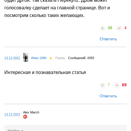
будет дргой. Так сказать Перекуп2. Дром может
голосовалку сделает на главной странице. Вот и
посмотрим сколько таких желающих.
38
4
Ответить
13.12.2021
Иван 1980
Пермь
Сообщений: 4393
Интересная и познавательная статья
7
69
Ответить
Alex March
13.12.2021
dmitry e