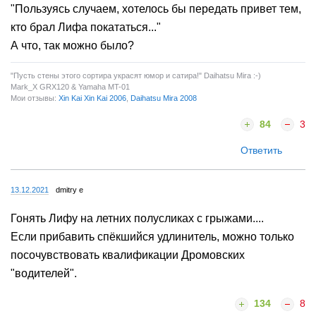
"Пользуясь случаем, хотелось бы передать привет тем,
кто брал Лифа покататься..."
А что, так можно было?
"Пусть стены этого сортира украсят юмор и сатира!" Daihatsu Mira :-)
Mark_X GRX120 & Yamaha MT-01
Мои отзывы:
Xin Kai Xin Kai 2006
,
Daihatsu Mira 2008
84
3
Ответить
13.12.2021
dmitry e
Гонять Лифу на летних полусликах с грыжами....
Если прибавить спёкшийся удлинитель, можно только
посочувствовать квалификации Дромовских
"водителей".
134
8