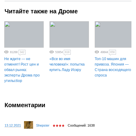
Читайте также на Дроме
81268
342
53954
618
49844
656
Не ждите — не
«Все во имя
Топ-10 машин для
отменят! Рост цен и
человека!»: попытка
привоза. Япония —
обвал рынка:
купить Ладу Искру
Страна восходящего
эксперты Дрома про
спроса
утильсбор
Комментарии
13.12.2021
Shepster
Сообщений: 1638