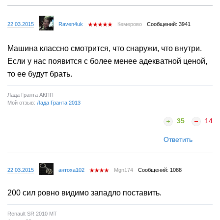
22.03.2015
Raven4uk
Кемерово
Сообщений: 3941
Машина классно смотрится, что снаружи, что внутри.
Если у нас появится с более менее адекватной ценой,
то ее будут брать.
Лада Гранта АКПП
Мой отзыв:
Лада Гранта 2013
35
14
Ответить
22.03.2015
антоха102
Mgn174
Сообщений: 1088
200 сил ровно видимо западло поставить.
Renault SR 2010 MT