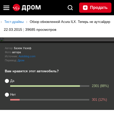
Продать
Тест-драйвы
Обзор обновленной Acura ILX. Теперь не аутсайдер
22.03.2015
|
39685 просмотров
Обзор обновленной Acura ILX.
Автор:
Базем Уазеф
Фото
автора
Теперь не аутсайдер
Источник:
Autoblog.com
Перевод:
Дром
Вам нравится этот автомобиль?
Да
2301 (88%)
Нет
301 (12%)