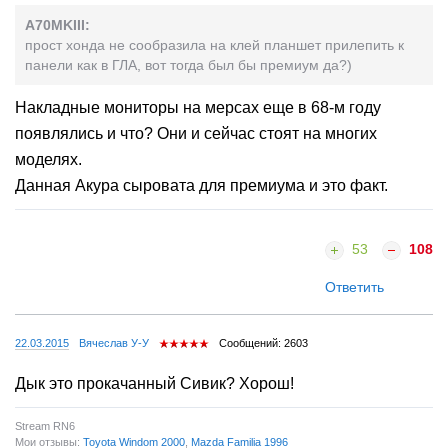
A70MKIII:
прост хонда не сообразила на клей планшет прилепить к
панели как в ГЛА, вот тогда был бы премиум да?)
Накладные мониторы на мерсах еще в 68-м году
появлялись и что? Они и сейчас стоят на многих
моделях.
Данная Акура сыровата для премиума и это факт.
53
108
Ответить
22.03.2015
Вячеслав У-У
Сообщений: 2603
Дык это прокачанный Сивик? Хорош!
Stream RN6
Мои отзывы:
Toyota Windom 2000
,
Mazda Familia 1996