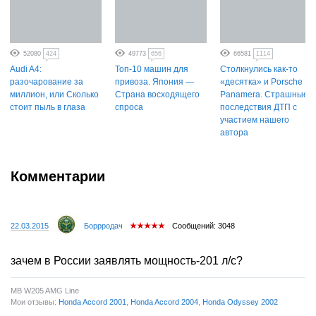
52080
424
49773
656
66581
1114
Audi A4:
Топ-10 машин для
Столкнулись как-то
разочарование за
привоза. Япония —
«десятка» и Porsche
миллион, или Сколько
Страна восходящего
Panamera. Страшные
стоит пыль в глаза
спроса
последствия ДТП с
участием нашего
автора
Комментарии
22.03.2015
Боррродач
Сообщений: 3048
зачем в России заявлять мощность-201 л/с?
MB W205 AMG Line
Мои отзывы:
Honda Accord 2001
,
Honda Accord 2004
,
Honda Odyssey 2002