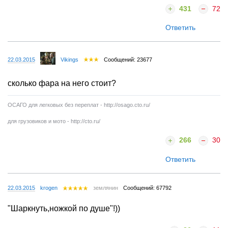
431
72
Ответить
22.03.2015
Vikings
Сообщений: 23677
сколько фара на него стоит?
ОСАГО для легковых без переплат - http://osago.cto.ru/
для грузовиков и мото - http://cto.ru/
266
30
Ответить
22.03.2015
krogen
землянин
Сообщений: 67792
"Шаркнуть,ножкой по душе"!))