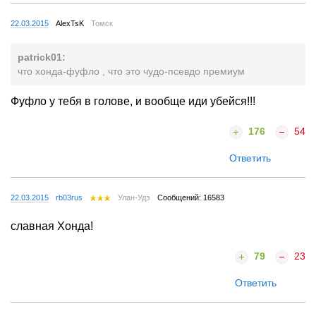
22.03.2015
AlexTsK
Томск
patrick01:
что хонда-фуфло , что это чудо-псевдо премиум
Фуфло у тебя в голове, и вообще иди убейся!!!
176
54
Ответить
22.03.2015
rb03rus
Улан-Удэ
Сообщений: 16583
славная Хонда!
79
23
Ответить