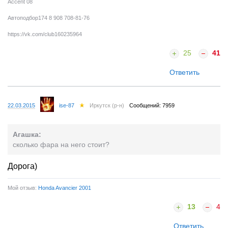
Accent 08
Автоподбор174 8 908 708-81-76
https://vk.com/club160235964
25
41
Ответить
22.03.2015
ise-87
Иркутск (р-н)
Сообщений: 7959
Агашка:
сколько фара на него стоит?
Дорога)
Мой отзыв:
Honda Avancier 2001
13
4
Ответить