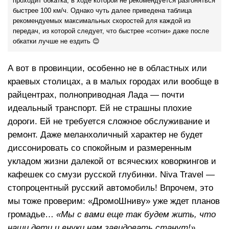
проходит обкатка, в ходе которой не рекомендуется разгоняться
быстрее 100 км/ч. Однако чуть далее приведена таблица
рекомендуемых максимальных скоростей для каждой из
передач, из которой следует, что быстрее «сотни» даже после
обкатки лучше не ездить 😊
А вот в провинции, особенно не в областных или
краевых столицах, а в малых городах или вообще в
райцентрах, полноприводная Лада — почти
идеальный транспорт. Ей не страшны плохие
дороги. Ей не требуется сложное обслуживание и
ремонт. Даже меланхоличный характер не будет
диссонировать со спокойным и размеренным
укладом жизни далекой от всяческих коворкингов и
кафешек со смузи русской глубинки. Niva Travel —
стопроцентный русский автомобиль! Впрочем, это
мы тоже проверим: «ДромоШниву» уже ждет планов
громадье…
«Мы с вами еще так будем жить, что
наши дети и внуки нам завидовать станут!»
.