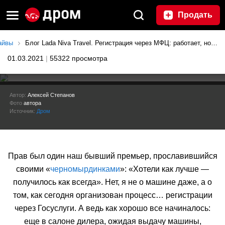
Продать
айвы
Блог Lada Niva Travel. Регистрация через МФЦ: работает, но…
01.03.2021
|
55322 просмотра
Блог Lada Niva Travel.
Автор:
Алексей Степанов
Фото
автора
Регистрация через МФЦ:
Источник:
Дром
работает, но…
Прав был один наш бывший премьер, прославившийся
своими «
черномырдинками
»: «Хотели как лучше —
получилось как всегда». Нет, я не о машине даже, а о
том, как сегодня организован процесс… регистрации
через Госуслуги. А ведь как хорошо все начиналось:
еще в салоне дилера, ожидая выдачу машины,