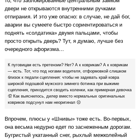
то, что заблокированные центральным замком
двери не открываются внутренними ручками
отпирания. И это уже опасно: в случае, не дай бог,
аварии вы сумеете быстро сориентироваться и
поднять «солдатика» двумя пальцами, чтобы
просто открыть дверь? Тут, я думаю, лучше без
очередного афоризма…
К пуговицам есть претензии? Нет? А к коврикам? А к коврикам
— есть. Тот, что под ногами водителя, отформовкой слишком
близок к педали сцепления: чтобы не задевать край ковра
широкой подошвой мужского зимнего ботинка при выжиме
сцепления, приходится сводить коленки, как примерная девочка
🤦 Как выяснилось, дилер вместо нормальных оригинальных
ковриков подсунул нам неоригинал ☹
Впрочем, плюсы у «Шнивы» тоже есть. Во-первых,
она весьма недурно едет по заснеженным дорогам.
Бугристый укатанный снег, рыхлый межколейный