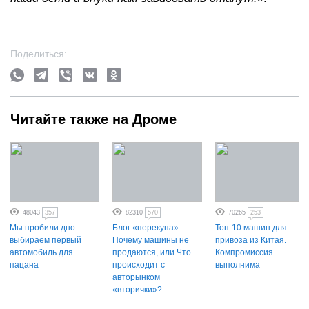
Поделиться:
Читайте также на Дроме
48043
357
82310
570
70265
253
Мы пробили дно:
Блог «перекупа».
Топ-10 машин для
выбираем первый
Почему машины не
привоза из Китая.
автомобиль для
продаются, или Что
Компромиссия
пацана
происходит с
выполнима
авторынком
«вторички»?