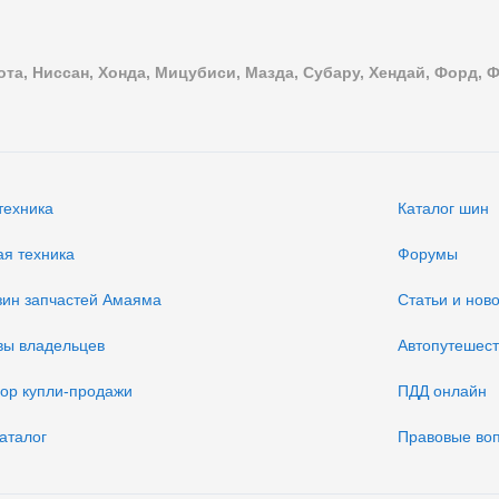
ота, Ниссан, Хонда, Мицубиси, Мазда, Субару, Хендай, Форд, 
техника
Каталог шин
ая техника
Форумы
зин запчастей Амаяма
Статьи и нов
вы владельцев
Автопутешес
вор купли-продажи
ПДД онлайн
аталог
Правовые во