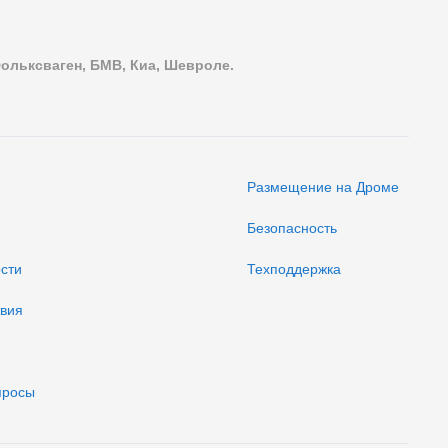
Фольксваген, БМВ, Киа, Шевроле.
Размещение на Дроме
Безопасность
ости
Техподдержка
твия
просы