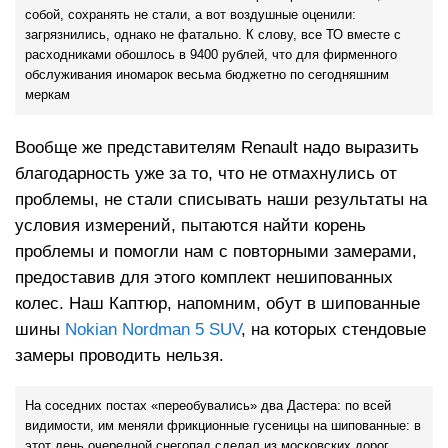
собой, сохранять не стали, а вот воздушные оценили:
загрязнились, однако не фатально. К слову, все ТО вместе с
расходниками обошлось в 9400 рублей, что для фирменного
обслуживания иномарок весьма бюджетно по сегодняшним
меркам
Вообще же представителям Renault надо выразить
благодарность уже за то, что не отмахнулись от
проблемы, не стали списывать наши результаты на
условия измерений, пытаются найти корень
проблемы и помогли нам с повторными замерами,
предоставив для этого комплект нешипованных
колес. Наш Каптюр, напомним, обут в шипованные
шины
Nokian Nordman 5 SUV
, на которых стендовые
замеры проводить нельзя.
На соседних постах «переобувались» два Дастера: по всей
видимости, им меняли фрикционные гусеницы на шипованные: в
этот день очередной снегопад сделал из московских дорог