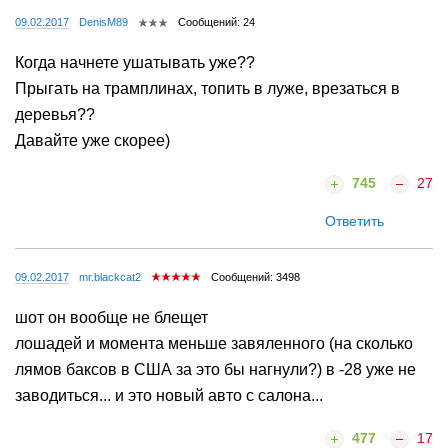
09.02.2017
DenisM89
Сообщений: 24
Когда начнете ушатывать уже??
Прыгать на трамплинах, топить в луже, врезаться в
деревья??
Давайте уже скорее)
745
27
Ответить
09.02.2017
mr.blackcat2
Сообщений: 3498
шот он вообще не блещет
лошадей и момента меньше завяленного (на сколько
лямов баксов в США за это бы нагнули?) в -28 уже не
заводиться... и это новый авто с салона...
477
17