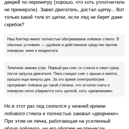
дверей по периметру (хорошо, что хоть уплотнители
не примерзли). Завел двигатель, достал щетку... Вот
только какой толк от щетки, если лед не берет даже
скребок?
Наш Каптюр имеет полностью обогреваемое лобовое стекло. В
обычных условиях — удобное и действенное средство против
изморози, инея и конденсата
Типичное зимнее утро. Первый раз снег со стекла я смел сразу
после запуска двигателя. Пока счищал снег с крыши и капота,
прошло еще минуты две. За это время электрообогрев
прогревает лобовое до такой степени, что остатки снега и
изморози легко убираются хоть щеткой, хоть «дворниками»
Но в этот раз лед скопился у нижней кромки
лобового стекла и полностью заковал «дворники».
При этом ни печка, работающая на усиленный
обдув лобового, ни его обогрев не принесли