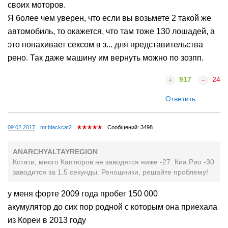
своих моторов.
Я более чем уверен, что если вы возьмете 2 такой же
автомобиль, то окажется, что там тоже 130 лошадей, а
это попахивает сексом в з... для представительства
рено. Так даже машину им вернуть можно по зозпп.
917
24
Ответить
09.02.2017
mr.blackcat2
Сообщений: 3498
ANARCHYALTAYREGION
Кстати, много Каптюров не заводятся ниже -27. Киа Рио -30
заводится за 1.5 секунды. Реношники, решайте проблему!
у меня форте 2009 года пробег 150 000
акумулятор до сих пор родной с которым она приехала
из Кореи в 2013 году