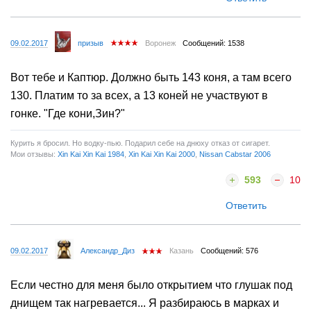
09.02.2017
призыв
Воронеж
Сообщений: 1538
Вот тебе и Каптюр. Должно быть 143 коня, а там всего
130. Платим то за всех, а 13 коней не участвуют в
гонке. "Где кони,Зин?"
Курить я бросил. Но водку-пью. Подарил себе на днюху отказ от сигарет.
Мои отзывы:
Xin Kai Xin Kai 1984
,
Xin Kai Xin Kai 2000
,
Nissan Cabstar 2006
593
10
Ответить
09.02.2017
Александр_Диз
Казань
Сообщений: 576
Если честно для меня было открытием что глушак под
днищем так нагревается... Я разбираюсь в марках и