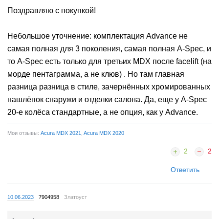
Поздравляю с покупкой!
Небольшое уточнение: комплектация Advance не
самая полная для 3 поколения, самая полная A-Spec, и
то A-Spec есть только для третьих MDX после facelift (на
морде пентаграмма, а не клюв) . Но там главная
разница разница в стиле, зачернённых хромированных
нашлёпок снаружи и отделки салона. Да, еще у A-Spec
20-е колёса стандартные, а не опция, как у Advance.
Мои отзывы:
Acura MDX 2021
,
Acura MDX 2020
2
2
Ответить
10.06.2023
7904958
Златоуст