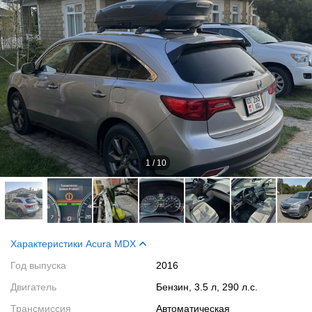
1
/
10
Характеристики Acura MDX
Год выпуска
2016
Двигатель
Бензин, 3.5 л, 290 л.с.
Трансмиссия
Автоматическая