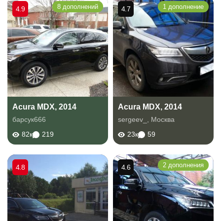
8 дополнений
1 дополнение
4.9
4.7
Acura MDX, 2014
Acura MDX, 2014
барсук666
sergeev_
,
Москва
82к
219
23к
59
2 дополнения
4.8
4.6