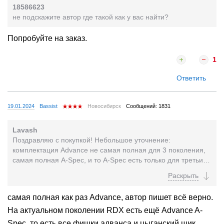
18586623
не подскажите автор где такой как у вас найти?
Попробуйте на заказ.
1
Ответить
19.01.2024
Bassist
Новосибирск
Сообщений: 1831
Lavash
Поздравляю с покупкой! Небольшое уточнение:
комплектация Advance не самая полная для 3 поколения,
самая полная A-Spec, и то A-Spec есть только для третьих
MDX после facelift (на морде пентаграмма, а...
самая полная как раз Advance, автор пишет всё верно.
На актуальном поколении RDX есть ещё Advance A-
Spec, то есть все фишки адванса и цыганский шик