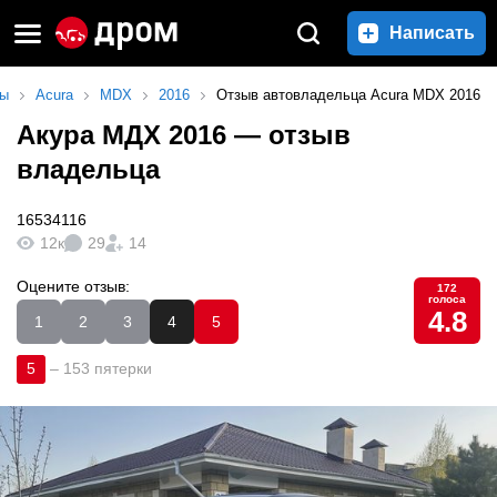
Написать
вы
Acura
MDX
2016
Отзыв автовладельца Acura MDX 2016
Акура МДХ 2016
— отзыв
владельца
16534116
12к
29
14
Оцените отзыв:
172
голоса
4.8
1
2
3
4
5
5
–
153 пятерки