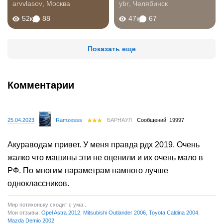
arvvlasov
,
Москва
ybr
,
Челябинск
52к
88
47к
67
Показать еще
Комментарии
25.04.2023
Ramzesss
БАРНАУЛ
Сообщений: 19997
Акураводам привет. У меня правда рдх 2019. Очень
жалко что машины эти не оценили и их очень мало в
РФ. По многим параметрам намного лучше
одноклассников.
Мир потихоньку сходит с ума...
Мои отзывы:
Opel Astra 2012
,
Mitsubishi Outlander 2006
,
Toyota Caldina 2004
,
Mazda Demio 2002