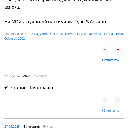
аспека.
На MDX актуальной максималка Type S Advance.
Мои отзывы:
Li L9 2024
,
Acura RDX 2020
,
Acura RDX 2007
,
Acura MDX 2004
,
Honda
Odyssey 2001
Ответить
22.05.2024
Макс
Кемерово
+5 к карме. Тачка зачёт!
Ответить
27.05.2025
Иннокентий
Якутск