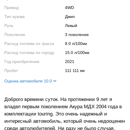
Привод
4WD
Тип кузова
Джип
Руль
Левый
Поколение
3 поколение
Расход топлива по трассе
8.0 л/100км
Расход топлива по городу
15.0 л/100км
Год приобретения
2021
Пробег
111 111 км
Оценка автомобиля 10.0
Внешний вид
10
Доброго времени суток. На протяжении 9 лет я
Салон
10
владел первым поколением Акура МДХ 2004 года в
Двигатель
10
комплектации touring. Это очень надежный и
Ходовые качества
10
интересный автомобиль, который очень недооценен
среди автолюбителей. Ни разу не было случая,