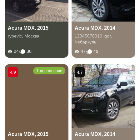
Acura MDX, 2015
Acura MDX, 2014
rybevic
,
Москва
12345678910 igor
,
Чебаркуль
24к
30
47к
49
1 дополнение
4.9
4.7
Acura MDX, 2015
Acura MDX, 2014