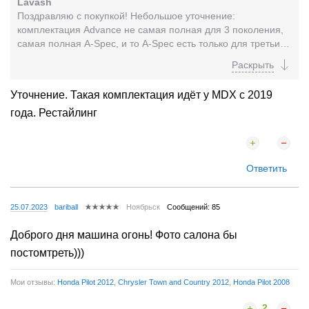
Lavash
Поздравляю с покупкой! Небольшое уточнение:
комплектация Advance не самая полная для 3 поколения,
самая полная A-Spec, и то A-Spec есть только для третьих
MDX после facelift (на морде пентаграмма, а...
Уточнение. Такая комплектация идёт у MDX с 2019
года. Рестайлинг
Ответить
25.07.2023
bariball
Ноябрьск
Сообщений: 85
Доброго дня машина огонь! Фото салона бы
постомтреть)))
Мои отзывы:
Honda Pilot 2012
,
Chrysler Town and Country 2012
,
Honda Pilot 2008
2