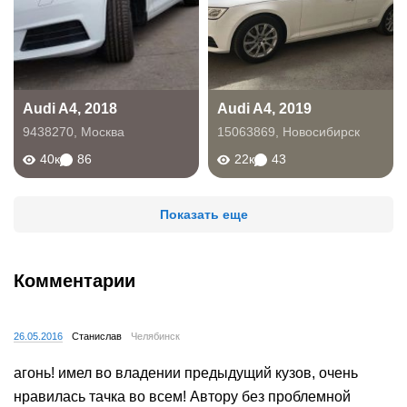
Audi A4, 2018
Audi A4, 2019
9438270
,
Москва
15063869
,
Новосибирск
40к
86
22к
43
Показать еще
Комментарии
26.05.2016
Станислав
Челябинск
агонь! имел во владении предыдущий кузов, очень
нравилась тачка во всем! Автору без проблемной