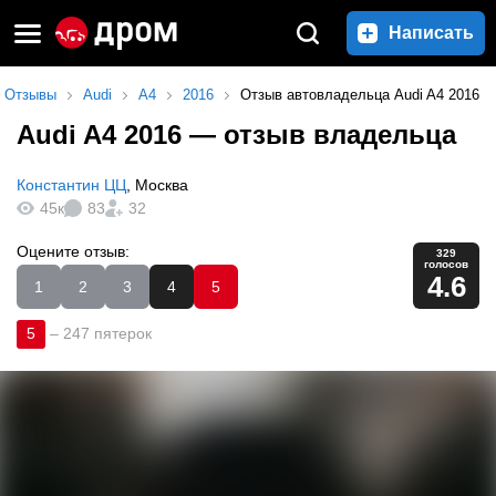
Написать
Отзывы
Audi
A4
2016
Отзыв автовладельца Audi A4 2016
Audi A4 2016
— отзыв владельца
Константин ЦЦ
,
Москва
45к
83
32
Оцените отзыв:
329
голосов
4.6
1
2
3
4
5
5
–
247 пятерок