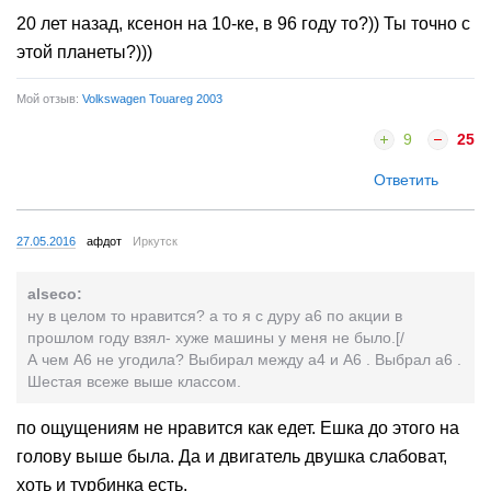
20 лет назад, ксенон на 10-ке, в 96 году то?)) Ты точно с
этой планеты?)))
Мой отзыв:
Volkswagen Touareg 2003
9
25
Ответить
27.05.2016
афдот
Иркутск
alseco:
ну в целом то нравится? а то я с дуру а6 по акции в
прошлом году взял- хуже машины у меня не было.[/
А чем А6 не угодила? Выбирал между а4 и А6 . Выбрал а6 .
Шестая всеже выше классом.
по ощущениям не нравится как едет. Ешка до этого на
голову выше была. Да и двигатель двушка слабоват,
хоть и турбинка есть.