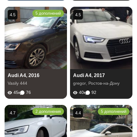
5 дополнений
4.5
4.5
Audi A4, 2016
Audi A4, 2017
Vasily 444
gregor
,
Ростов-на-Дону
45к
76
40к
92
2 дополнения
5 дополнений
4.7
4.4