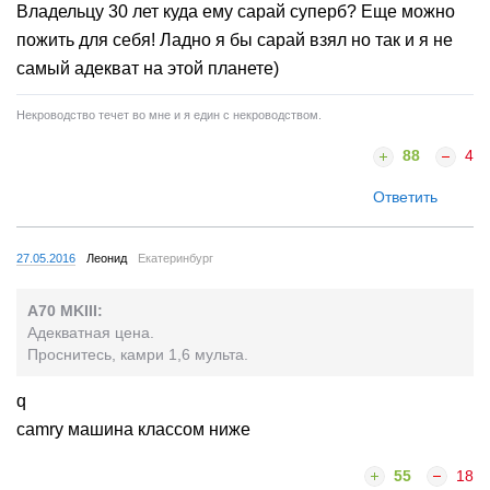
Владельцу 30 лет куда ему сарай суперб? Еще можно
пожить для себя! Ладно я бы сарай взял но так и я не
самый адекват на этой планете)
Некроводство течет во мне и я един с некроводством.
88
4
Ответить
27.05.2016
Леонид
Екатеринбург
A70 MKIII:
Адекватная цена.
Проснитесь, камри 1,6 мульта.
q
camry машина классом ниже
55
18