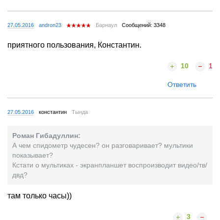
27.05.2016
andron23
Барнаул
Сообщений: 3348
приятного пользования, Константин.
10
1
Ответить
27.05.2016
константин
Тында
Роман Гибадуллин:
А чем спидометр чудесен? он разговаривает? мультики
показывает?
Кстати о мультиках - экранпланшет воспроизводит видео/тв/
двд?
там только часы))
3