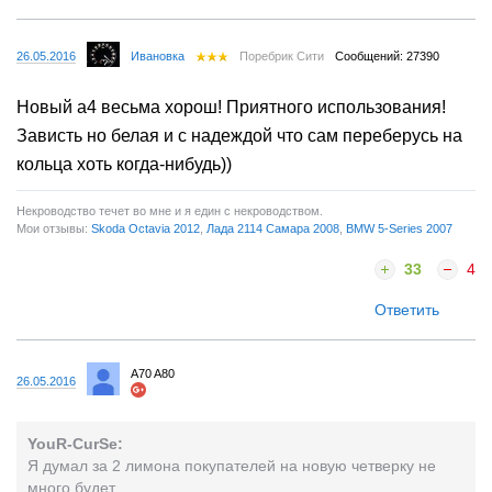
26.05.2016
Ивановка
Поребрик Сити
Сообщений: 27390
Новый а4 весьма хорош! Приятного использования!
Зависть но белая и с надеждой что сам переберусь на
кольца хоть когда-нибудь))
Некроводство течет во мне и я един с некроводством.
Мои отзывы:
Skoda Octavia 2012
,
Лада 2114 Самара 2008
,
BMW 5-Series 2007
33
4
Ответить
A70 A80
26.05.2016
YouR-CurSe:
Я думал за 2 лимона покупателей на новую четверку не
много будет