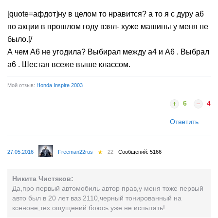
[quote=афдот]ну в целом то нравится? а то я с дуру а6
по акции в прошлом году взял- хуже машины у меня не
было.[/
А чем А6 не угодила? Выбирал между а4 и А6 . Выбрал
а6 . Шестая всеже выше классом.
Мой отзыв:
Honda Inspire 2003
6
4
Ответить
27.05.2016
Freeman22rus
22
Сообщений: 5166
Никита Чистяков:
Да,про первый автомобиль автор прав,у меня тоже первый
авто был в 20 лет ваз 2110,черный тонированный на
ксеноне,тех ощущений боюсь уже не испытать!