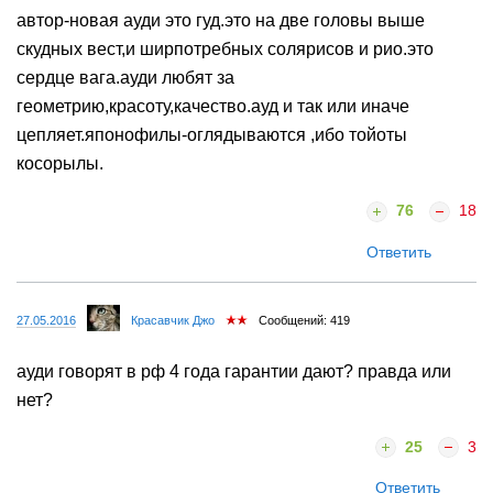
автор-новая ауди это гуд.это на две головы выше
скудных вест,и ширпотребных солярисов и рио.это
сердце вага.ауди любят за
геометрию,красоту,качество.ауд и так или иначе
цепляет.японофилы-оглядываются ,ибо тойоты
косорылы.
76
18
Ответить
27.05.2016
Красавчик Джо
Сообщений: 419
ауди говорят в рф 4 года гарантии дают? правда или
нет?
25
3
Ответить