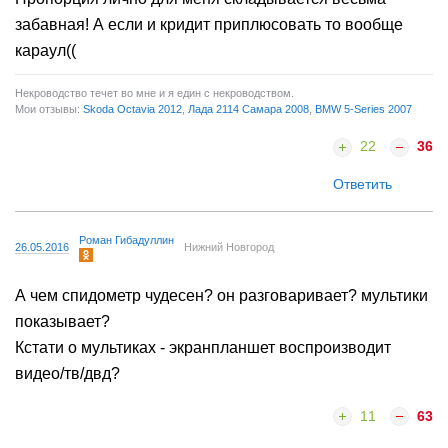
забавная! А если и кридит приплюсовать то вообще
караул((
Некроводство течет во мне и я един с некроводством.
Мои отзывы:
Skoda Octavia 2012
,
Лада 2114 Самара 2008
,
BMW 5-Series 2007
22
36
Ответить
Роман Гибадуллин
26.05.2016
Нижний Новгород
А чем спидометр чудесен? он разговаривает? мультики
показывает?
Кстати о мультиках - экранпланшет воспроизводит
видео/тв/двд?
11
63