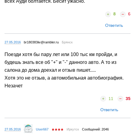
всех Ауди болтается. Бесит ужасно.
8
6
Ответить
27.05.2016
br180383iiv@rambler.ru
Брянск
Поезди хотя бы пару лет или 100 тыс км пройди, и
будешь знать все об "+" и "-" данного авто. А то из
салона до дома доехал и отзыв пишет.....
Хотя это не отзыв, а автомобильная автобиография.
Незачет
11
35
Ответить
27.05.2016
User667
Иркутск
Сообщений: 2046