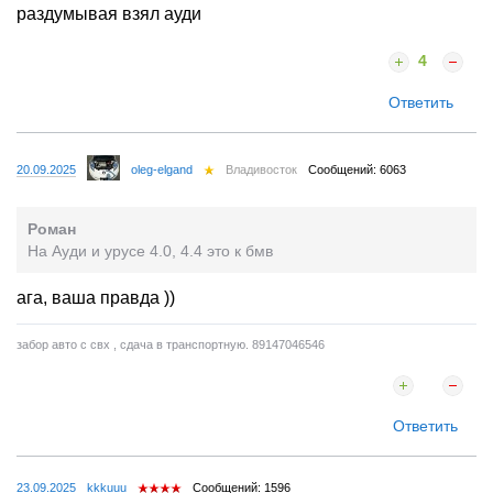
раздумывая взял ауди
4
Ответить
20.09.2025
oleg-elgand
Владивосток
Сообщений: 6063
Роман
На Ауди и урусе 4.0, 4.4 это к бмв
ага, ваша правда ))
забор авто с свх , сдача в транспортную. 89147046546
Ответить
23.09.2025
kkkuuu
Сообщений: 1596