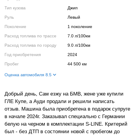
Тип кузова
Джип
Руль
Левый
Поколение
1 поколение
Расход топлива по трассе
7.0 л/100км
Расход топлива по городу
9.0 л/100км
Год приобретения
2024
Пробег
44 500 км
Оценка автомобиля 8.5
Внешний вид
9
Добрый день, Сам езжу на БМВ, жене уже купили
Салон
8
ГЛЕ Купе, а Ауди продали и решили написать
Двигатель
9
отзыв. Машина была приобретена в подарок супруге
Ходовые качества
8
в начале 2024г. Заказывал специально с Германии
белую на черном в комплектации S-LINE. Критерий
был - без ДТП в состоянии новой с пробегом до