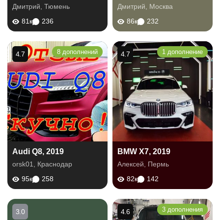
Дмитрий
,
Тюмень
Дмитрий
,
Москва
81к
236
86к
232
8 дополнений
1 дополнение
4.7
4.7
Audi Q8, 2019
BMW X7, 2019
orsk01
,
Краснодар
Алексей
,
Пермь
95к
258
82к
142
3 дополнения
3.0
4.6