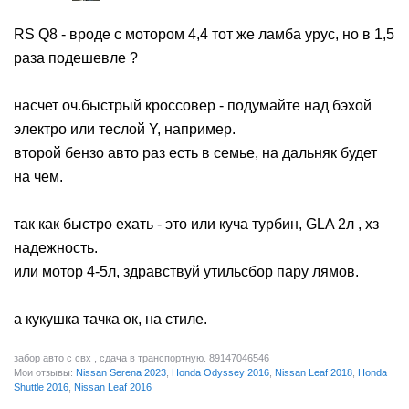
RS Q8 - вроде с мотором 4,4 тот же ламба урус, но в 1,5
раза подешевле ?
насчет оч.быстрый кроссовер - подумайте над бэхой
электро или теслой Y, например.
второй бензо авто раз есть в семье, на дальняк будет
на чем.
так как быстро ехать - это или куча турбин, GLA 2л , хз
надежность.
или мотор 4-5л, здравствуй утильсбор пару лямов.
а кукушка тачка ок, на стиле.
забор авто с свх , сдача в транспортную. 89147046546
Мои отзывы:
Nissan Serena 2023
,
Honda Odyssey 2016
,
Nissan Leaf 2018
,
Honda
Shuttle 2016
,
Nissan Leaf 2016