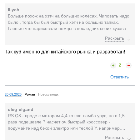
ILych
Больше похож на хэтч на больщих колёсах. Чиповать надо
было , тогда бы был быстрый хэтч на больших тапках.
Гляньте что нарисовали немцы в последних своих кузовах,
у них там массово дизайнеры впали в...
Так ку6 именно для китайского рынка и разработан!
2
Ответить
20.09.2025
Роман
Новокузнецк
oleg-elgand
RS Q8 - вроде с мотором 4,4 тот же ламба урус, но в 1,5
раза подешевле ? насчет оч.быстрый кроссовер -
подумайте над бэхой электро или теслой Y, например.
второй бензо авто раз есть в семье, на дальняк...