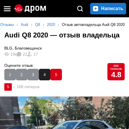
Написать
Отзывы
Audi
Q8
2020
Отзыв автовладельца Audi Q8 2020
Audi Q8 2020
— отзыв владельца
BLG
,
Благовещенск
19к
22
17
Оцените отзыв:
200
голосов
4.8
1
2
3
4
5
5
–
168 пятерок