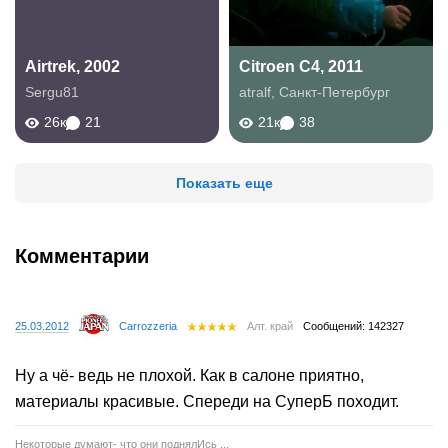
Airtrek, 2002
Citroen C4, 2011
Sergu81
atralf
,
Санкт-Петербург
26к
21
21к
38
Показать еще
Комментарии
25.03.2012
Carrozzeria
Алт. край
Сообщений: 142327
Ну а чё- ведь не плохой. Как в салоне приятно,
материалы красивые. Спереди на СуперБ походит.
Некоторые думают- что они поднялИсь ...