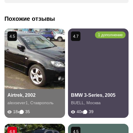
Похожие отзывы
1 дополнение
4.5
4.7
Airtrek, 2002
BMW 3-Series, 2005
alexsever1
,
Ставрополь
BUELL
,
Москва
18к
35
40к
39
4.8
4.5