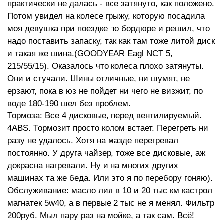
практически не далась - все затянуто, как положено.
Потом увидел на колесе грыжу, которую посадила
моя девушка при поездке по бордюре и решил, что
надо поставить запаску, так как там тоже литой диск
и такая же шина.(GOODYEAR Eagl NCT 5,
215/55/15). Оказалось что колеса плохо затянуты.
Они и стучали. Шины отличные, ни шумят, не
ерзают, пока в юз не пойдет ни чего не визжит, по
воде 180-190 шел без проблем.
Тормоза: Все 4 дисковые, перед вентилируемый.
4ABS. Тормозит просто колом встает. Перегреть ни
разу не удалось. Хотя на мазде перегревал
постоянно. У друга чайзер, тоже все дисковые, аж
докрасна нагревали. Ну и на многих других
машинах та же беда. Или это я по перебору гоняю).
Обслуживание: масло лил в 10 и 20 тыс км кастрол
магнатек 5w40, а в первые 2 тыс не я менял. Фильтр
200руб. Мыл пару раз на мойке, а так сам. Всё!