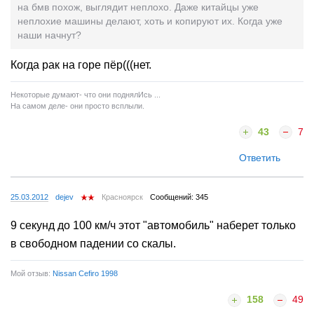
на бмв похож, выглядит неплохо. Даже китайцы уже
неплохие машины делают, хоть и копируют их. Когда уже
наши начнут?
Когда рак на горе пёр(((нет.
Некоторые думают- что они поднялИсь ...
На самом деле- они просто всплыли.
43
7
Ответить
25.03.2012
dejev
Красноярск
Сообщений: 345
9 секунд до 100 км/ч этот "автомобиль" наберет только
в свободном падении со скалы.
Мой отзыв:
Nissan Cefiro 1998
158
49