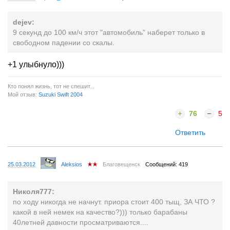
dejev:
9 секунд до 100 км/ч этот "автомобиль" наберет только в
свободном падении со скалы.
+1 улыбнуло)))
Кто понял жизнь, тот не спешит...
Мой отзыв:
Suzuki Swift 2004
76
5
Ответить
25.03.2012
Aleksios
Благовещенск
Сообщений: 419
Николя777:
по ходу никогда не начнут. приора стоит 400 тыщ, ЗА ЧТО ?
какой в ней немек на качество?))) только барабаны
40летней давности просматриваются....