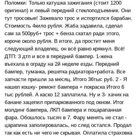
Поломки: Только катушка зажигания (стоит 1200
оригинал) и левый передний стеклоподъемник. Они
тут тросовые! Зажевало трос и испортился барабан.
Стоимость 4кило рубля. Жаба задавила, сделал
сам за 500руб+ трос + бенза скатал ради этого,
короче около рубля. В итоге, да простит меня
следующий владелец, он всё равно крякнул. Всё!
ДТП: 3 дтп и все в передний бампер. 1-жена
въехала в ограду на 2й неделе езды. Передний
бампер, туманка, решетка радиатора+работа. Все
запчасти пришли за месяц. Итого 36тыс руб. 2 - Я
нашел кошку- ремонт бампера + покраска Итого 6
тыс рублей. А каско 12 заплатила. Ну и 3- хачик на
банане зацепил припаркованного под окном. Итог
молдинг бампера, ЛКП бампера и поцарапанная
фара. Обошлось тысяч в 7. Фару менять не стал -
царапина заполировалась, но след остался. Продал
так как есть ни чего не скрывая. Оплатила страховка