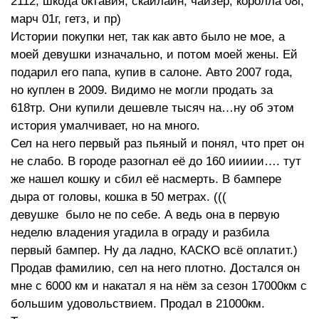
2112, шкода октавия, скайлайн, чайзер, королла 08г,
марч 01г, гетз, и пр)
Истории покупки нет, так как авто было не мое, а
моей девушки изначально, и потом моей жены. Ей
подарил его папа, купив в салоне. Авто 2007 года,
но куплен в 2009. Видимо не могли продать за
618тр. Они купили дешевле тысяч на…ну об этом
история умалчивает, но на много.
Сел на него первый раз пьяный и понял, что прет он
не слабо. В городе разогнал её до 160 иииии…. тут
же нашел кошку и сбил её насмерть. В бампере
дыра от головы, кошка в 50 метрах. (((
девушке было не по себе. А ведь она в первую
неделю владения угадила в ограду и разбила
первый бампер. Ну да ладно, КАСКО всё оплатит.)
Продав фамилию, сел на него плотно. Достался он
мне с 6000 км и накатал я на нём за сезон 17000км с
большим удовольствием. Продал в 21000км.