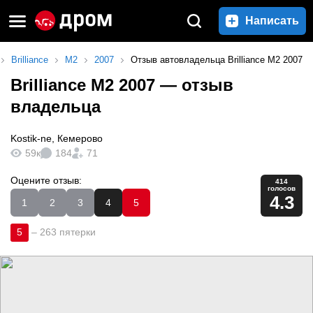
Написать
Brilliance
M2
2007
Отзыв автовладельца Brilliance M2 2007
Brilliance M2 2007
— отзыв
владельца
Kostik-ne
,
Кемерово
59к
184
71
Оцените отзыв:
414
голосов
4.3
1
2
3
4
5
5
–
263 пятерки