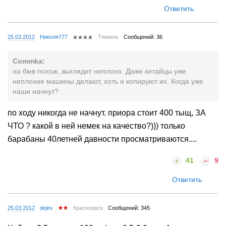
Ответить
25.03.2012
Николя777
Тюмень
Сообщений: 36
Commka:
на бмв похож, выглядит неплохо. Даже китайцы уже
неплохие машины делают, хоть и копируют их. Когда уже
наши начнут?
по ходу никогда не начнут. приора стоит 400 тыщ, ЗА
ЧТО ? какой в ней немек на качество?))) только
барабаны 40летней давности просматриваются....
41
9
Ответить
25.03.2012
dejev
Красноярск
Сообщений: 345