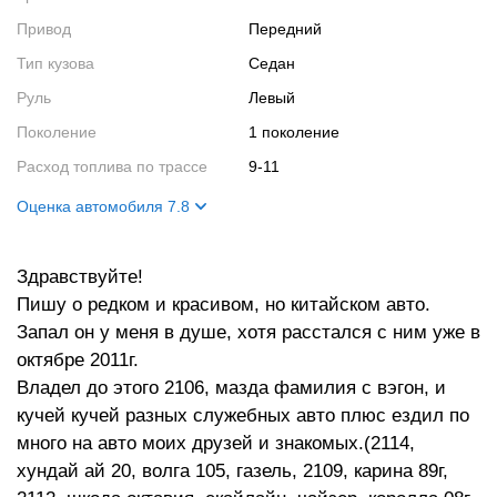
Привод
Передний
Тип кузова
Седан
Руль
Левый
Поколение
1 поколение
Расход топлива по трассе
9-11
Оценка автомобиля 7.8
Внешний вид
9
Здравствуйте!
Салон
7
Пишу о редком и красивом, но китайском авто.
Двигатель
7
Запал он у меня в душе, хотя расстался с ним уже в
Ходовые качества
8
октябре 2011г.
Владел до этого 2106, мазда фамилия с вэгон, и
кучей кучей разных служебных авто плюс ездил по
много на авто моих друзей и знакомых.(2114,
хундай ай 20, волга 105, газель, 2109, карина 89г,