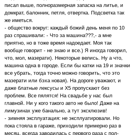
писал выше, полноразмерная запаска на литье, и
домкрат, балонник, петля, отвертка. Подсветка так
же иметься.
- общество вокруг: каждый божий день меня по 10
раз спрашивали: - Что за машина???,- а мне
приятно, но в тоже время надоедает. Моя так
вообще говорит - не знаю и все.) Я иногда говорил,
что, мол, мазерати). Некоторые велись. Ну а что,
машина одна в городе. Если бы катки на 19 и значки
все убрать, тогда точно можно говорить, что это
мазерати или бэха новая). На дороге уважают, и
даже блатные лексусы и Х5 пропускают без
проблем. Все пялятся! На свадьбе у нас был
главной. Ни у кого такого авто не было! Даже на
лимузинах уже банально, а тут эксклюзив!
- зимняя эксплуатация: не эксплуатировали. Но
пока стояла в гараже, приходили примерно раз в
месяц, всегда заводилась с первого раза с пол-