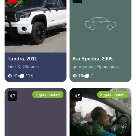
Tundra, 2011
Kia Spectra, 2005
Line-X
,
Обнинск
georgeman
,
Ярославль
91к
118
16к
7
7 дополнений
2 дополнения
4.7
4.5