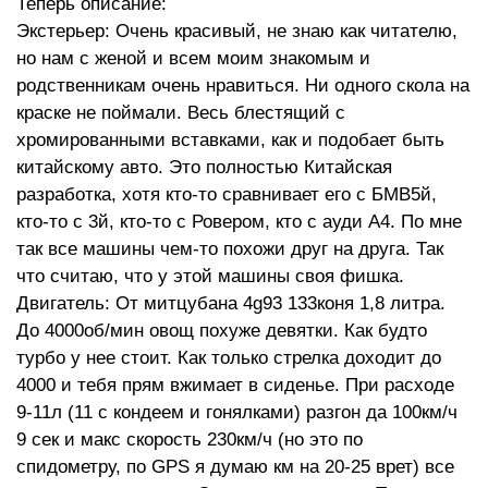
Теперь описание:
Экстерьер: Очень красивый, не знаю как читателю,
но нам с женой и всем моим знакомым и
родственникам очень нравиться. Ни одного скола на
краске не поймали. Весь блестящий с
хромированными вставками, как и подобает быть
китайскому авто. Это полностью Китайская
разработка, хотя кто-то сравнивает его с БМВ5й,
кто-то с 3й, кто-то с Ровером, кто с ауди А4. По мне
так все машины чем-то похожи друг на друга. Так
что считаю, что у этой машины своя фишка.
Двигатель: От митцубана 4g93 133коня 1,8 литра.
До 4000об/мин овощ похуже девятки. Как будто
турбо у нее стоит. Как только стрелка доходит до
4000 и тебя прям вжимает в сиденье. При расходе
9-11л (11 с кондеем и гонялками) разгон да 100км/ч
9 сек и макс скорость 230км/ч (но это по
спидометру, по GPS я думаю км на 20-25 врет) все