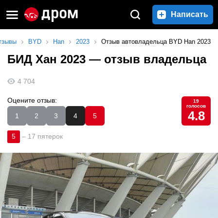
Написать
тзывы
BYD
Han
2023
Отзыв автовладельца BYD Han 2023
БИД Хан 2023
— отзыв владельца
4 704
Оцените отзыв:
19
голосов
4.8
1
2
3
4
5
5
–
17 пятерок