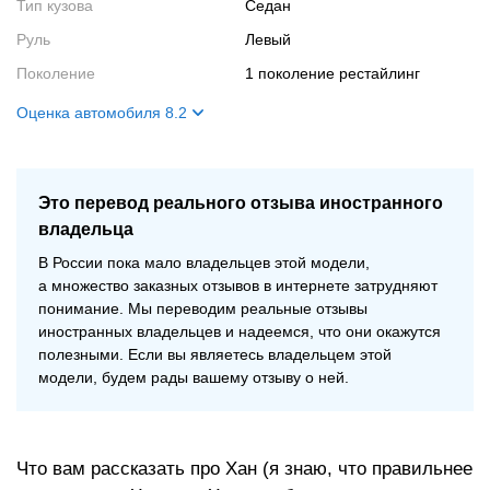
Тип кузова
Седан
Руль
Левый
Поколение
1 поколение рестайлинг
Оценка автомобиля 8.2
Внешний вид
8
Салон
8
Это перевод реального отзыва иностранного
Двигатель
9
владельца
Ходовые качества
8
В
России пока мало владельцев этой модели,
а
множество заказных отзывов в
интернете затрудняют
понимание. Мы
переводим реальные отзывы
иностранных владельцев и
надеемся, что они окажутся
полезными. Если вы
являетесь владельцем этой
модели, будем рады вашему отзыву о
ней.
Что вам рассказать про Хан (я знаю, что правильнее