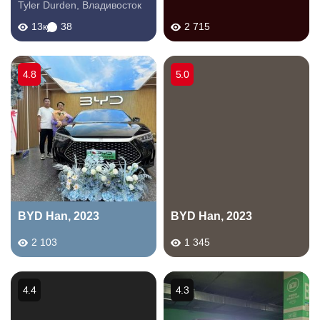
Tyler Durden
,
Владивосток
13к
38
2 715
4.8
5.0
BYD Han, 2023
BYD Han, 2023
2 103
1 345
4.4
4.3