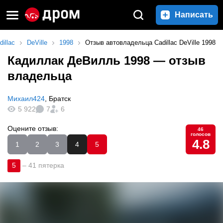
Написать
dillac
DeVille
1998
Отзыв автовладельца Cadillac DeVille 1998
Кадиллак ДеВилль 1998
— отзыв
владельца
Михаил424
,
Братск
5 922
7
6
Оцените отзыв:
46
голосов
4.8
1
2
3
4
5
5
–
41 пятерка