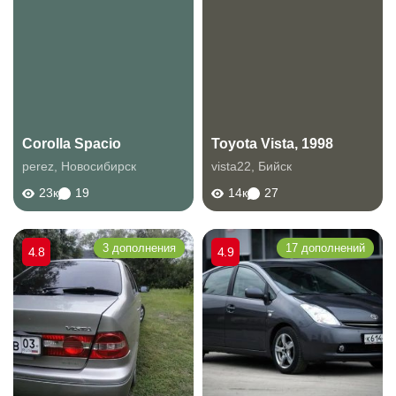
Corolla Spacio
Toyota Vista, 1998
perez
,
Новосибирск
vista22
,
Бийск
23к
19
14к
27
3 дополнения
17 дополнений
4.8
4.9