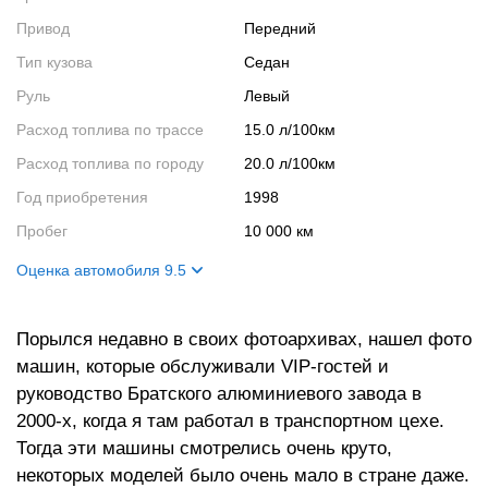
Привод
Передний
Тип кузова
Седан
Руль
Левый
Расход топлива по трассе
15.0 л/100км
Расход топлива по городу
20.0 л/100км
Год приобретения
1998
Пробег
10 000 км
Оценка автомобиля 9.5
Внешний вид
10
Порылся недавно в своих фотоархивах, нашел фото
Салон
10
машин, которые обслуживали VIP-гостей и
Двигатель
9
руководство Братского алюминиевого завода в
Ходовые качества
9
2000-х, когда я там работал в транспортном цехе.
Тогда эти машины смотрелись очень круто,
некоторых моделей было очень мало в стране даже.