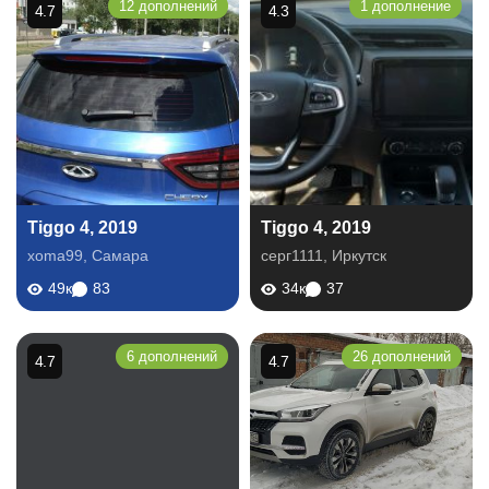
12 дополнений
1 дополнение
4.7
4.3
Tiggo 4, 2019
Tiggo 4, 2019
xoma99
,
Самара
серг1111
,
Иркутск
49к
83
34к
37
6 дополнений
26 дополнений
4.7
4.7