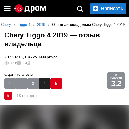
Написать
Chery
Tiggo 4
2019
Отзыв автовладельца Chery Tiggo 4 2019
Chery Tiggo 4 2019
— отзыв
владельца
20730213
,
Санкт-Петербург
14к
14
9
Оцените отзыв:
46
голосов
3.2
1
2
3
4
5
5
–
18 пятерок