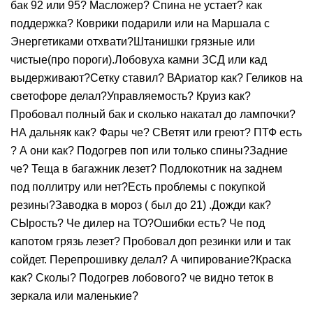
бак 92 или 95? Масложер? Спина не устает? как
поддержка? Коврики подарили или на Маршала с
Энергетиками отхвати?Штанишки грязные или
чистые(про пороги).Лобовуха камни ЗСД или кад
выдерживают?Сетку ставил? ВАриатор как? Геликов на
светофоре делал?Управляемость? Круиз как?
Пробовал полный бак и сколько накатал до лампочки?
НА дальняк как? Фары че? СВетят или греют? ПТФ есть
? А они как? Подогрев поп или только спины?Задние
че? Теща в багажник лезет? Подлокотник на заднем
под поллитру или нет?Есть проблемы с покупкой
резины?Заводка в мороз ( был до 21) .Дожди как?
СЫрость? Че дилер на ТО?Ошибки есть? Че под
капотом грязь лезет? Пробовал доп резинки или и так
сойдет. Перепрошивку делал? А чипирование?Краска
как? Сколы? Подогрев лобового? че видно теток в
зеркала или маленькие?