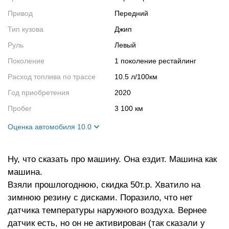
Привод
Передний
Тип кузова
Джип
Руль
Левый
Поколение
1 поколение рестайлинг
Расход топлива по трассе
10.5 л/100км
Год приобретения
2020
Пробег
3 100 км
Оценка автомобиля 10.0
Внешний вид
10
Ну, что сказать про машину. Она ездит. Машина как
Салон
10
машина.
Двигатель
10
Взяли прошлогоднюю, скидка 50т.р. Хватило на
Ходовые качества
10
зимнюю резину с дисками. Поразило, что нет
датчика температуры наружного воздуха. Вернее
датчик есть, но он не активирован (так сказали у