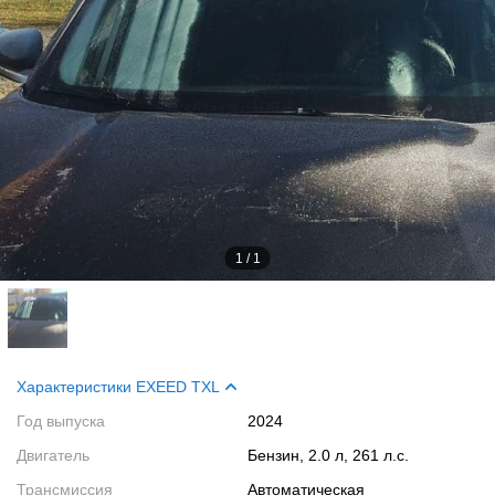
1
/
1
Характеристики EXEED TXL
Год выпуска
2024
Двигатель
Бензин, 2.0 л, 261 л.с.
Трансмиссия
Автоматическая