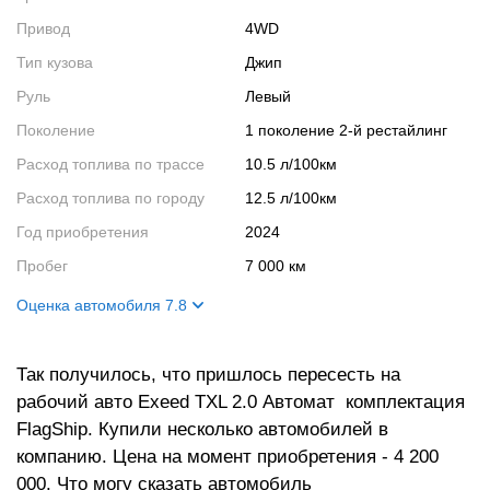
Привод
4WD
Тип кузова
Джип
Руль
Левый
Поколение
1 поколение 2-й рестайлинг
Расход топлива по трассе
10.5 л/100км
Расход топлива по городу
12.5 л/100км
Год приобретения
2024
Пробег
7 000 км
Оценка автомобиля 7.8
Внешний вид
9
Так получилось, что пришлось пересесть на
Салон
9
рабочий авто Exeed TXL 2.0 Автомат комплектация
Двигатель
9
FlagShip. Купили несколько автомобилей в
Ходовые качества
4
компанию. Цена на момент приобретения - 4 200
000. Что могу сказать автомобиль