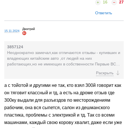
16
27
Ответить
Дмитрий
15.11.2024
3857124
Неоднократно замечал,как отличаются отзывы - купивших и
владеющих китайским авто ,от людей на них
работающих,но не имеющих в собственности Первые ВСЕ
"довольны как слоны" ,их авто просто совершенство...
а с тойотой и другими не так, кто взял 300й говорит как
он тяговит классный и тд, а есть на дроме отзыв где
300ку выдали для разъездов по месторождениям
рабочим, она вся сыпется, салон из дешманского
пластика, проблемы с электрикой и тд. Так со всеми
машинами, каждый свою корову хвалит, даже если уже