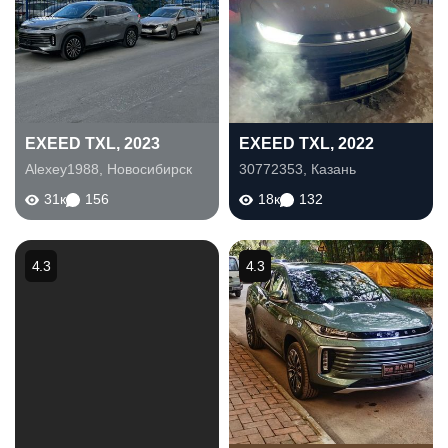
EXEED TXL, 2023
EXEED TXL, 2022
Alexey1988
,
Новосибирск
30772353
,
Казань
31к
156
18к
132
4.3
4.3