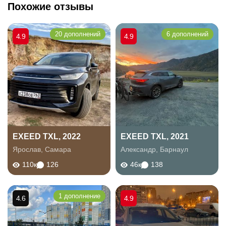
Похожие отзывы
20 дополнений
6 дополнений
4.9
4.9
EXEED TXL, 2022
EXEED TXL, 2021
Ярослав
,
Самара
Александр
,
Барнаул
110к
126
46к
138
1 дополнение
4.6
4.9