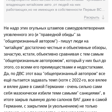
владеющих китайским авто ,от людей на них
работающих,но не имеющих в собственности Первые ВСЕ
"довольны как слоны" ,их авто просто совершенство...
Не надо этих огульных штампов самоудовлетворения
уязвленного эго (и "праведной обиды" за
"общепризнанный автором") - пишут люди на
"китайцев" достаточно честные и объективные обзоры,
зачастую, кстати, объективно сравнивая с тем самым
"общепризнанным автопромом", который у них был до
этого, со всеми его преимуществами и недостатками.
Да, по ДВС этот ваш "общепризнанный автопром" все
ещё пытается задавать темп (хотя с 2022-го, все вялее
и вялее даже в самой Германии - очень сильно сами
себя мазохически избили теми самыми" санкциями", в
итоге закрыв львиную долю салонов ВАГ даже в самой
Германии, с закрытием (и увольнением) не только