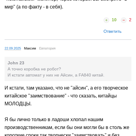
мир" (а по факту - в себя).
10
2
Ответить
22.09.2025
Максим
Евпатория
John 23
А точно коробка не робот?
И кстати автомат у них не Айсин, а FA840 китай.
И кстати, там указано, что не "айсин", а его творческое
китайское "заимствование" - что сказать, китайцы
МОЛОДЦЫ.
Я бы лично только в ладоши хлопал нашим
производственникам, если бы они могли бы в столь же
короткие сроки так творчески "заимствовать" и без