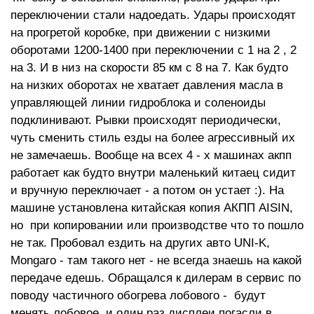
переключении стали надоедать. Удары происходят
на прогретой коробке, при движении с низкими
оборотами 1200-1400 при переключении с 1 на 2 , 2
на 3. И в низ на скорости 85 км с 8 на 7. Как будто
на низких оборотах не хватает давления масла в
управляющей линии гидроблока и соленоиды
подклинивают. Рывки происходят периодически,
чуть сменить стиль езды на более агрессивный их
не замечаешь. Вообще на всех 4 - х машинах акпп
работает как будто внутри маленький китаец сидит
и вручную переключает - а потом он устает :). На
машине установлена китайская копия АКПП AISIN,
но при копировании или производстве что то пошло
не так. Пробовал ездить на других авто UNI-K,
Mongaro - там такого нет - не всегда знаешь на какой
передаче едешь. Обращался к дилерам в сервис по
поводу частичного обогрева лобового - будут
менять лобовое, и один раз дисплеи погасли в