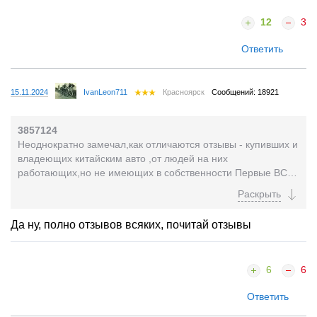
12
3
Ответить
15.11.2024
IvanLeon711
Красноярск
Сообщений: 18921
3857124
Неоднократно замечал,как отличаются отзывы - купивших и
владеющих китайским авто ,от людей на них
работающих,но не имеющих в собственности Первые ВСЕ
"довольны как слоны" ,их авто просто совершенство...
Да ну, полно отзывов всяких, почитай отзывы
6
6
Ответить