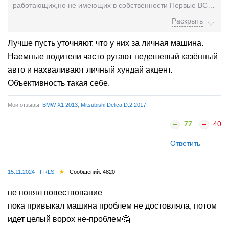
работающих,но не имеющих в собственности Первые ВСЕ
"довольны как слоны" ,их авто просто совершенство...
Лучше пусть уточняют, что у них за личная машина.
Наемные водители часто ругают недешевый казённый
авто и нахваливают личный хундай акцент.
Объективность такая себе.
Мои отзывы:
BMW X1 2013
,
Mitsubishi Delica D:2 2017
77
40
Ответить
15.11.2024
FRLS
Сообщений: 4820
не понял повествование
пока привыкал машина проблем не достовляла, потом
идет целый ворох не-проблем🤔