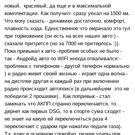
новый, красивый, да еще и в максимальной
комплектации. Как получил- сразу уехал на 1500 км.
Что могу сказать - динамики достаточно, комфорт,
плавность хода. Единственное что омрачало это гул
при торможении (он есть на всех наших авто ) -
сказали притрется (но за 7000 не притерлось :)).
Пока привыкал к авто -проблем особых не было -
так - Андройд авто по WIFI иногда отваливался -
проблема с телефоном - другой телефон нормально
) и радио живет своей жизнью - играет одна волна -
на дисплее другая и каждый раз при включении
радио происходит автопоиск (в дальнейшем это не
победили 2 прошивки) . Как попривык - стал
замечать что АКПП странно переключается, то
дернет как первых DSG, то в спорте сума сходит -
не знает на какую ей переключиться раза 4
переключает с ударом при нажатии педали газа).
Т.к езжу в основном спокойно, резкие удары при