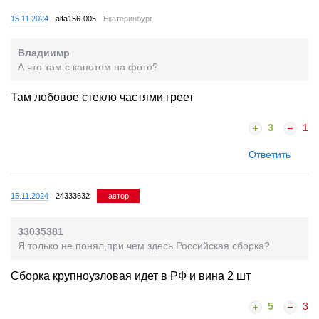
15.11.2024
alfa156-005
Екатеринбург
Владиимр
А что там с капотом на фото?
Там лобовое стекло частями греет
3
1
Ответить
15.11.2024
24333632
автор
33035381
Я только не понял,при чем здесь Российская сборка?
Сборка крупноузловая идет в РФ и вина 2 шт
5
3