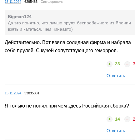
15.11.2024
6295486
Симферополь
Bigman124
Да это понятно, что лучше пруля беспробежного из Японии
взять и кататься, чем чинаавто)
Действительно. Вот взяла солидная фирма и набрала
себе прулей. С кучей сопутствующего геморроя.
23
3
Ответить
15.11.2024
33035381
Я только не понял,при чем здесь Российская сборка?
14
2
Ответить