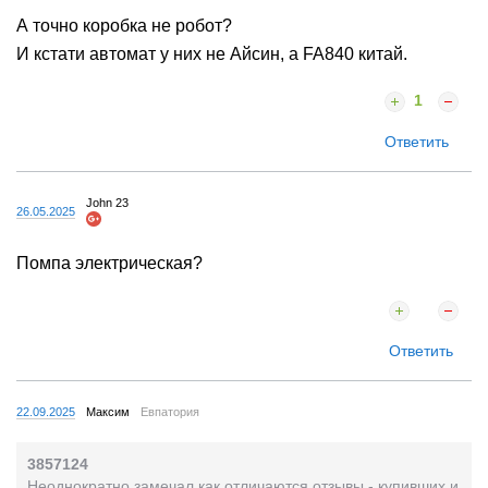
А точно коробка не робот?
И кстати автомат у них не Айсин, а FA840 китай.
1
Ответить
John 23
26.05.2025
Помпа электрическая?
Ответить
22.09.2025
Максим
Евпатория
3857124
Неоднократно замечал,как отличаются отзывы - купивших и