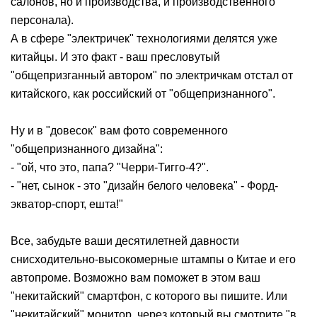
салонов, но и производства, и производственного
персонала).
А в сфере "электричек" технологиями делятся уже
китайцы. И это факт - ваш пресловутый
"общепризганный автором" по электричкам отстал от
китайского, как российский от "общепризнанного".
Ну и в "довесок" вам фото современного
"общепризнанного дизайна":
- "ой, что это, папа? "Черри-Тигго-4?".
- "нет, сынок - это "дизайн белого человека" - Форд-
экватор-спорт, ешта!"
Все, забудьте ваши десятилетней давности
снисходительно-высокомерные штампы о Китае и его
автопроме. Возможно вам поможет в этом ваш
"некитайский" смартфон, с которого вы пишите. Или
"некитайский" монитор, через который вы смотрите "в