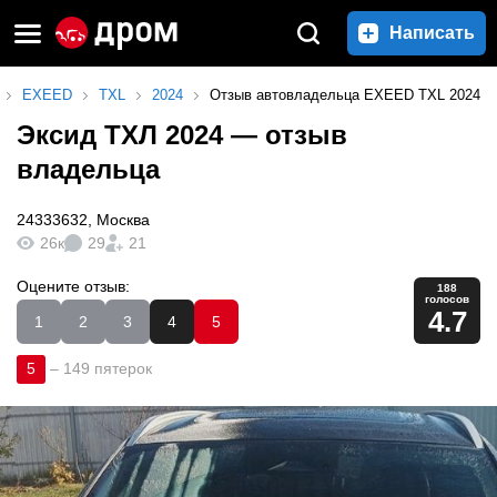
Написать
EXEED
TXL
2024
Отзыв автовладельца EXEED TXL 2024
Эксид ТХЛ 2024
— отзыв
владельца
24333632
,
Москва
26к
29
21
Оцените отзыв:
188
голосов
4.7
1
2
3
4
5
5
–
149 пятерок