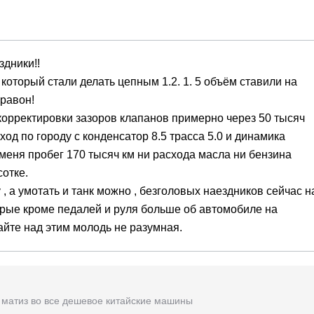
здники!!
который стали делать цепным 1.2. 1. 5 объём ставили на
 равон!
 корректировки зазоров клапанов примерно через 50 тысяч
сход по городу с конденсатор 8.5 трасса 5.0 и динамика
меня пробег 170 тысяч км ни расхода масла ни бензина
сотке.
 , а умотать и танк можно , безголовых наездников сейчас н
орые кроме педалей и руля больше об автомобиле на
майте над этим молодь не разумная.
у матиз во все дешевое китайские машины