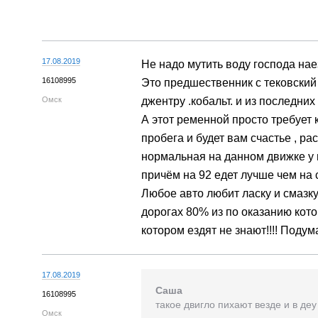
17.08.2019
Не надо мутить воду господа нае
16108995
Это предшественник с тековский 
Омск
джентру .кобальт. и из последних
А этот ременной просто требует
пробега и будет вам счастье , ра
нормальная на данном движке у 
причём на 92 едет лучше чем на 
Любое авто любит ласку и смазку
дорогах 80% из по оказанию кот
котором ездят не знают!!!! Поду
17.08.2019
Саша
16108995
такое двигло пихают везде и в де
Омск