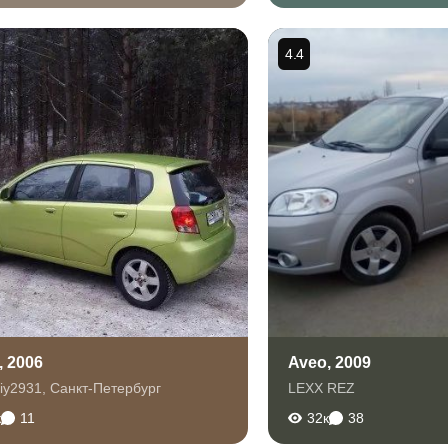
4.4
, 2006
Aveo, 2009
iy2931
,
Санкт-Петербург
LEXX REZ
к
11
32к
38