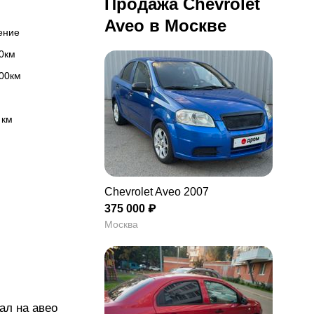
Продажа Chevrolet
Aveo в Москве
ление
00км
100км
 км
Chevrolet Aveo 2007
375 000 ₽
Москва
ал на авео