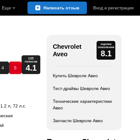
Еще
Написать отзыв
Вход
и
регистрация
оценка
Chevrolet
поколения
8.1
Aveo
135
голосов
4.1
4
5
Купить Шевроле Авео
Тест-драйвы Шевроле Авео
Технические характеристики
 1.2 л, 72 л.с.
Авео
ческая
Запчасти Шевроле Авео
ий