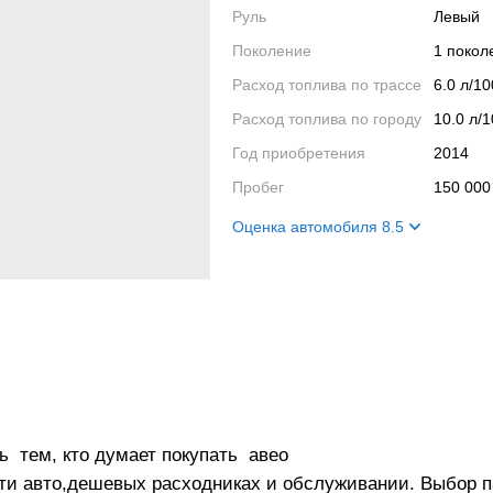
Руль
Левый
Поколение
1 поко
Расход топлива по трассе
6.0 л/1
Расход топлива по городу
10.0 л/
Год приобретения
2014
Пробег
150 000
Оценка автомобиля 8.5
Внешний вид
7
Салон
7
Двигатель
10
Ходовые качества
10
ь тем, кто думает покупать авео
сти авто,дешевых расходниках и обслуживании. Выбор п