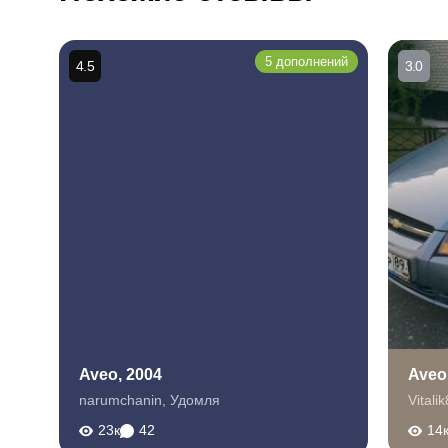
5 дополнений
4.5
3.0
Aveo, 2004
Aveo
narumchanin
,
Удомля
Vitali
23к
42
14