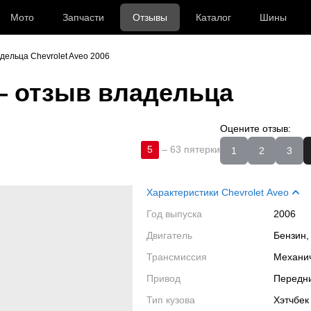
Мото
Запчасти
Отзывы
Каталог
Шины
дельца Chevrolet Aveo 2006
 отзыв владельца
Оцените отзыв:
5
–
63 пятерки
1
2
3
Характеристики Chevrolet Aveo
Год выпуска
2006
Двигатель
Бензин,
Трансмиссия
Механи
Привод
Передн
Тип кузова
Хэтчбек