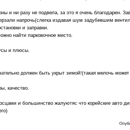
ны и ни разу не подвела, за это я очень благодарен. За
омерзали напрочь(слегка издавая шум задубевшим вентил
остановки и заправки.
можно найти парковочное место.
нусы и плюсы.
ательно должен быть укрыт зимой!(такая мелочь может 
ы, качество.
осцами и большинство жалуютяс что корейские авто ди
его)
Опубл