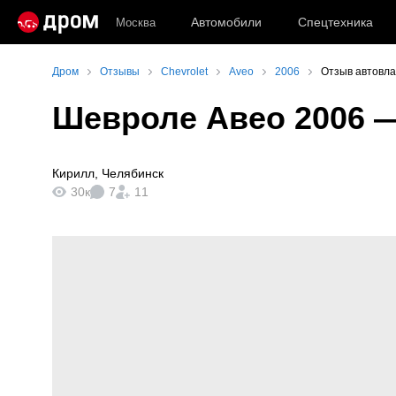
Автомобили
Спецтехника
Москва
Дром
Отзывы
Chevrolet
Aveo
2006
Отзыв автовла
Шевроле Авео 2006
—
Кирилл
,
Челябинск
30к
7
11