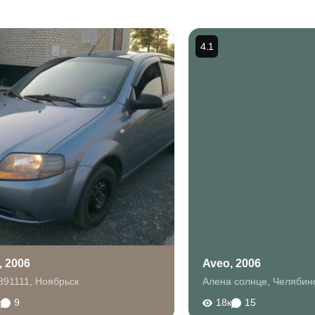
4.1
, 2006
Aveo, 2006
k891111
,
Ноябрьск
Алена солнце
,
Челябин
к
9
18к
15