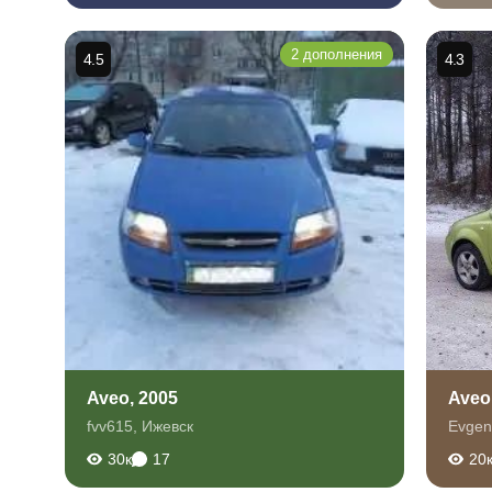
2 дополнения
4.5
4.3
Aveo, 2005
Aveo
fvv615
,
Ижевск
Evgen
30к
17
20