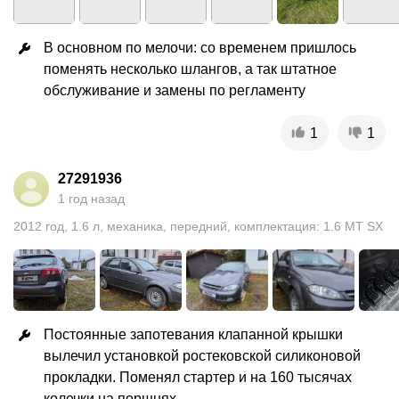
В основном по мелочи: со временем пришлось 
поменять несколько шлангов, а так штатное 
обслуживание и замены по регламенту
1
1
27291936
1 год назад
2012
год
,
1.6
л
,
механика
,
передний
,
комплектация: 1.6 MT SX
Постоянные запотевания клапанной крышки 
вылечил установкой ростековской силиконовой 
прокладки. Поменял стартер и на 160 тысячах 
колечки на поршнях.