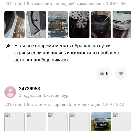
2012
год
,
1.6
л
,
механика
,
передний
,
комплектация: 1.6 MT SX
Если все вовремя менять обращая на сутки 
скрипы если появились и жидкости то проблем с 
авто нет вообще никаких.
6
34726953
1 год назад
Екатеринбург
2010
год
,
1.6
л
,
автомат
,
передний
,
комплектация: 1.6 AT SDX