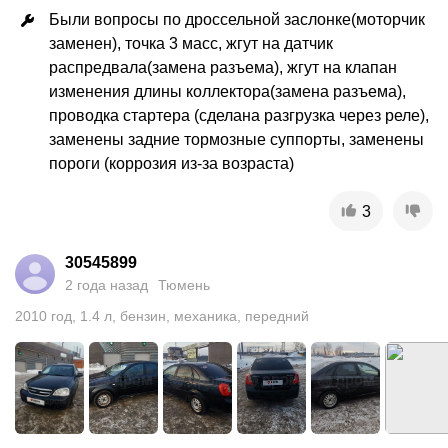
Были вопросы по дроссельной заслонке(моторчик 
заменен), точка 3 масс, жгут на датчик 
распредвала(замена разъема), жгут на клапан 
изменения длины коллектора(замена разъема), 
проводка стартера (сделана разгрузка через реле), 
заменены задние тормозные суппорты, заменены 
пороги (коррозия из-за возраста)
3
30545899
2 года назад
Тюмень
2010
год
,
1.4
л
,
бензин
,
механика
,
передний