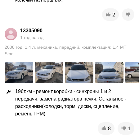
2
13305090
1 год назад
2008
год
,
1.4
л
,
механика
,
передний
,
комплектация: 1.4 MT
Star
196т.км - ремонт коробки - синхроны 1 и 2 
передачи, замена радиатора печки. Остальное - 
расходники(колодки, торм. диски, сцепление, 
ремень ГРМ)
8
1