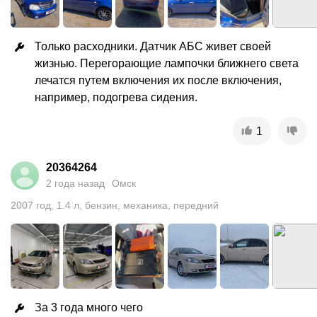
Только расходники. Датчик АБС живет своей 
жизнью. Перегорающие лампочки ближнего света 
лечатся путем включения их после включения, 
например, подогрева сидения.
1
20364264
2 года назад
Омск
2007
год
,
1.4
л
,
бензин
,
механика
,
передний
За 3 года много чего