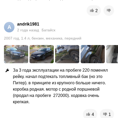
2
andrik1981
A
2 года назад
Батайск
2007
год
,
1.4
л
,
бензин
,
механика
,
передний
За 3 года эксплуатации на пробеге 220 поменял 
рейку. начал подтекать топливный бак (но это 
Питер). в принципе из крупного больше ничего. 
коробка родная. мотор с родной поршневой 
(продал на пробеге  272000). ходовка очень 
крепкая.
4
1