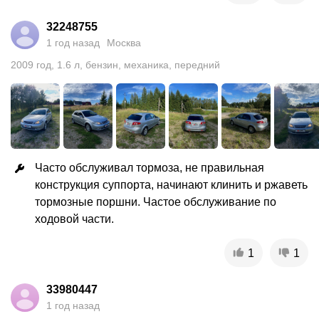
32248755
1 год назад
Москва
2009
год
,
1.6
л
,
бензин
,
механика
,
передний
Часто обслуживал тормоза, не правильная 
конструкция суппорта, начинают клинить и ржаветь 
тормозные поршни. Частое обслуживание по 
ходовой части.
1
1
33980447
1 год назад