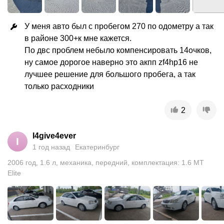
У меня авто был с пробегом 270 по одометру а так 
в районе 300+к мне кажется. 

По двс проблем небыло компенсировать 14очков, 
ну самое дорогое наверно это акпп zf4hp16 не 
лучшее решение для большого пробега, а так 
только расходники
2
I4give4ever
I
1 год назад
Екатеринбург
2006
год
,
1.6
л
,
механика
,
передний
,
комплектация: 1.6 MT
Elite