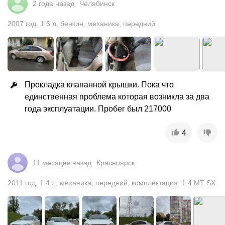
2 года назад
Челябинск
2007
год
,
1.6
л
,
бензин
,
механика
,
передний
Прокладка клапанной крышки. Пока что 
единственная проблема которая возникла за два 
года эксплуатации. Пробег был 217000
4
11 месяцев назад
Красноярск
2011
год
,
1.4
л
,
механика
,
передний
,
комплектация: 1.4 MT SX