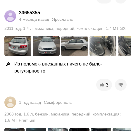
33655355
4 месяца назад
Ярославль
2011
год
,
1.4
л
,
механика
,
передний
,
комплектация: 1.4 MT SX
Из поломок- внезапных ничего не было- 
регулярное то
3
1 год назад
Симферополь
2008
год
,
1.6
л
,
бензин
,
механика
,
передний
,
комплектация:
1.6 MT Premium