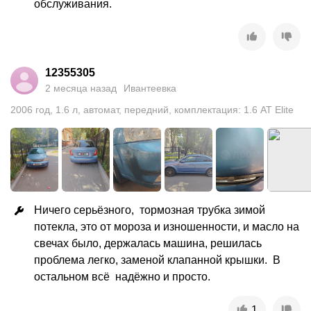
обслуживания.
12355305
2 месяца назад
Ивантеевка
2006
год
,
1.6
л
,
автомат
,
передний
,
комплектация: 1.6 AT Elite
Ничего серьёзного,  тормозная трубка зимой 
потекла, это от мороза и изношенности, и масло на 
свечах было, держалась машина, решилась 
проблема легко, заменой клапанной крышки.  В 
остальном всё  надёжно и просто.
1