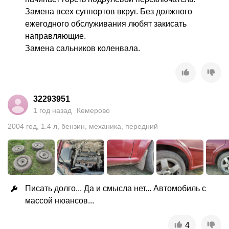
Замена всех суппортов вкруг. Без должного 
ежегодного обслуживания любят закисать 
направляющие. 

Замена сальников коленвала.
32293951
1 год назад
Кемерово
2004
год
,
1.4
л
,
бензин
,
механика
,
передний
Писать долго... Да и смысла нет... Автомобиль с 
массой нюансов...
4