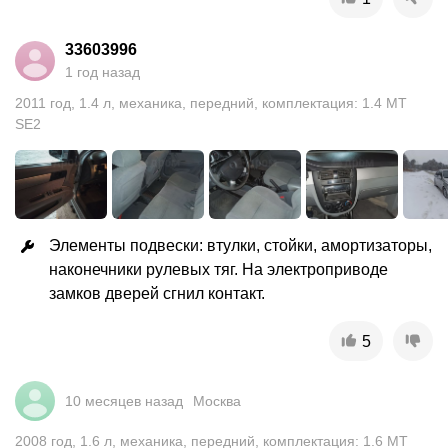
33603996
1 год назад
2011
год
,
1.4
л
,
механика
,
передний
,
комплектация: 1.4 MT
SE2
Элементы подвески: втулки, стойки, амортизаторы, 
наконечники рулевых тяг. На электроприводе 
замков дверей сгнил контакт.
5
10 месяцев назад
Москва
2008
год
,
1.6
л
,
механика
,
передний
,
комплектация: 1.6 MT