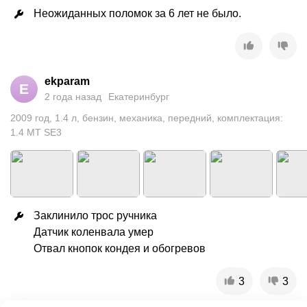
Неожиданных поломок за 6 лет не было.
ekparam
E
2 года назад
Екатеринбург
2009
год
,
1.4
л
,
бензин
,
механика
,
передний
,
комплектация:
1.4 MT SE3
Заклинило трос ручника

Датчик коленвала умер

Отвал кнопок кондея и обогревов
3
3