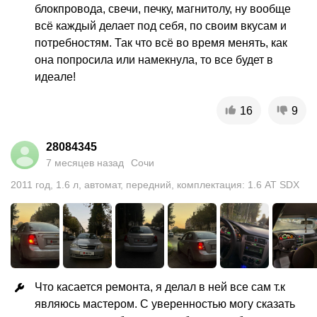
блокпровода, свечи, печку, магнитолу, ну вообще 
всё каждый делает под себя, по своим вкусам и 
потребностям. Так что всё во время менять, как 
она попросила или намекнула, то все будет в 
идеале!
16
9
28084345
7 месяцев назад
Сочи
2011
год
,
1.6
л
,
автомат
,
передний
,
комплектация: 1.6 AT SDX
Что касается ремонта, я делал в ней все сам т.к 
являюсь мастером. С уверенностью могу сказать 