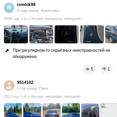
romhik99
R
2 года назад
Кореновск
2008
год
,
1.4
л
,
бензин
,
механика
,
передний
При регулярном то серьёзных неисправностей не 
обнаружено.
5
1
9514102
1 год назад
Омск
2012
год
,
1.4
л
,
бензин
,
механика
,
передний