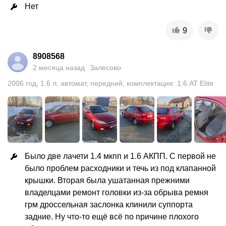
Нет
9
8908568
2 месяца назад
Залесово
2006
год
,
1.6
л
,
автомат
,
передний
,
комплектация: 1.6 AT Elite
Было две лачети 1.4 мкпп и 1.6 АКПП. С первой не 
было проблем расходники и течь из под клапанной 
крышки. Вторая была ушатанная прежними 
владелцами ремонт головки из-за обрыва ремня 
грм дроссельная заслонка клинили суппорта 
задние. Ну что-то ещё всё по причине плохого 