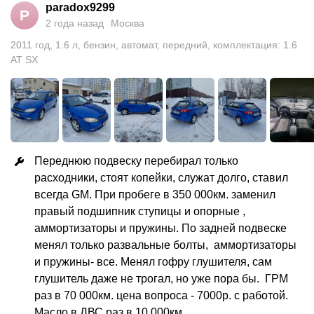
paradox9299
P
2 года назад
Москва
2011
год
,
1.6
л
,
бензин
,
автомат
,
передний
,
комплектация: 1.6
AT SX
Переднюю подвеску перебирал только 
расходники, стоят копейки, служат долго, ставил 
всегда GM. При пробеге в 350 000км. заменил 
правый подшипник ступицы и опорные , 
аммортизаторы и пружины. По задней подвеске 
менял только развальные болты,  аммортизаторы 
и пружины- все. Менял гофру глушителя, сам 
глушитель даже не трогал, но уже пора бы.  ГРМ 
раз в 70 000км. цена вопроса - 7000р. с работой. 
Масло в ДВС раз в 10 000км.