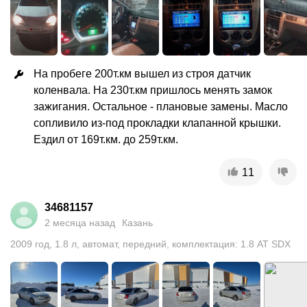
На пробеге 200т.км вышел из строя датчик 
коленвала. На 230т.км пришлось менять замок 
зажигания. Остальное - плановые замены. Масло 
сопливило из-под прокладки клапанной крышки. 
Ездил от 169т.км. до 259т.км.
11
34681157
2 месяца назад
Казань
2009
год
,
1.8
л
,
автомат
,
передний
,
комплектация: 1.8 AT SDX