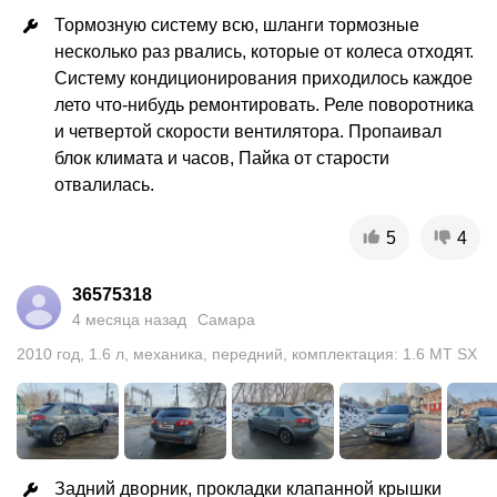
Тормозную систему всю, шланги тормозные 
несколько раз рвались, которые от колеса отходят. 
Систему кондиционирования приходилось каждое 
лето что-нибудь ремонтировать. Реле поворотника 
и четвертой скорости вентилятора. Пропаивал 
блок климата и часов, Пайка от старости 
отвалилась.
5
4
36575318
4 месяца назад
Самара
2010
год
,
1.6
л
,
механика
,
передний
,
комплектация: 1.6 MT SX
Задний дворник, прокладки клапанной крышки