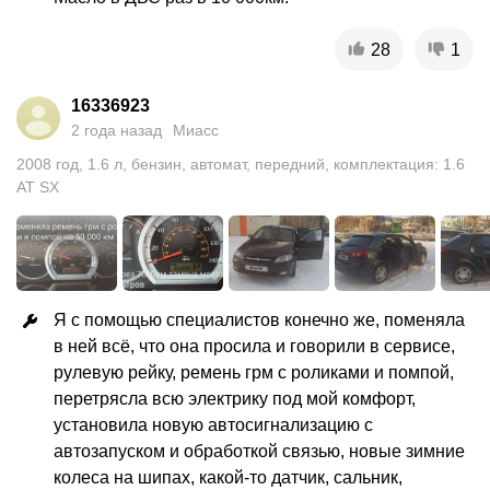
28
1
16336923
2 года назад
Миасс
2008
год
,
1.6
л
,
бензин
,
автомат
,
передний
,
комплектация: 1.6
AT SX
Я с помощью специалистов конечно же, поменяла 
в ней всё, что она просила и говорили в сервисе, 
рулевую рейку, ремень грм с роликами и помпой, 
перетрясла всю электрику под мой комфорт, 
установила новую автосигнализацию с 
автозапуском и обработкой связью, новые зимние 
колеса на шипах, какой-то датчик, сальник, 