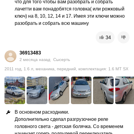
что для того чтобы вам разобрать и собрать 
лачетти вам понадобятся головка( или рожковый 
ключ) на 8, 10, 12, 14 и 17. Имея эти ключи можно 
разобрать и собрать всю машину
34
36913483
2 месяца назад
Сысерть
2011
год
,
1.6
л
,
механика
,
передний
,
комплектация: 1.6 MT SX
В основном расходники.

Дополнительно сделал разгрузочное реле 
головного света - детская болячка. Со временем 
начинает гореть подрулевой переключатель. 
