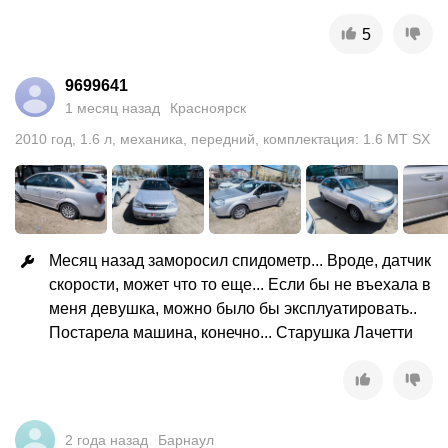
5
9699641
1 месяц назад
Красноярск
2010
год
,
1.6
л
,
механика
,
передний
,
комплектация: 1.6 MT SX
Месяц назад заморосил спидометр... Вроде, датчик 
скорости, может что то еще... Если бы не въехала в 
меня девушка, можно было бы эксплуатировать.. 
Постарела машина, конечно... Старушка Лачетти
2 года назад
Барнаул