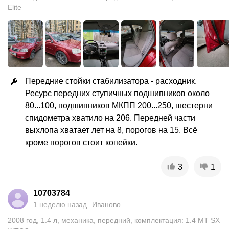
Elite
Передние стойки стабилизатора - расходник. 
Ресурс передних ступичных подшипников около 
80...100, подшипников МКПП 200...250, шестерни 
спидометра хватило на 206. Передней части 
выхлопа хватает лет на 8, порогов на 15. Всё 
кроме порогов стоит копейки.
3
1
10703784
1 неделю назад
Иваново
2008
год
,
1.4
л
,
механика
,
передний
,
комплектация: 1.4 MT SX