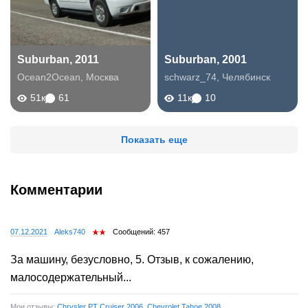
Suburban, 2011
Suburban, 2001
Ocean2Ocean
,
Москва
schwarz_74
,
Челябинск
51к
61
11к
10
Показать еще
Комментарии
07.12.2021
Aleks740
Сообщений: 457
За машину, безусловно, 5. Отзыв, к сожалению,
малосодержательный...
Мои отзывы:
Chrysler PT Cruiser 2006
,
Chevrolet Tahoe 2008