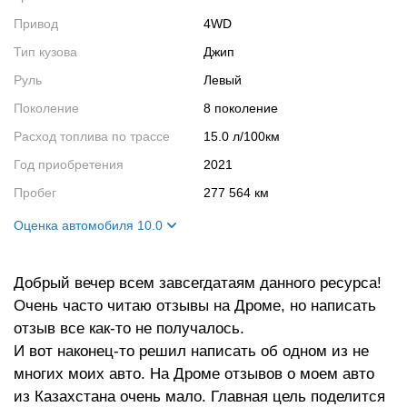
Привод
4WD
Тип кузова
Джип
Руль
Левый
Поколение
8 поколение
Расход топлива по трассе
15.0 л/100км
Год приобретения
2021
Пробег
277 564 км
Оценка автомобиля 10.0
Внешний вид
10
Добрый вечер всем завсегдатаям данного ресурса!
Салон
10
Очень часто читаю отзывы на Дроме, но написать
Двигатель
10
отзыв все как-то не получалось.
Ходовые качества
10
И вот наконец-то решил написать об одном из не
многих моих авто. На Дроме отзывов о моем авто
из Казахстана очень мало. Главная цель поделится