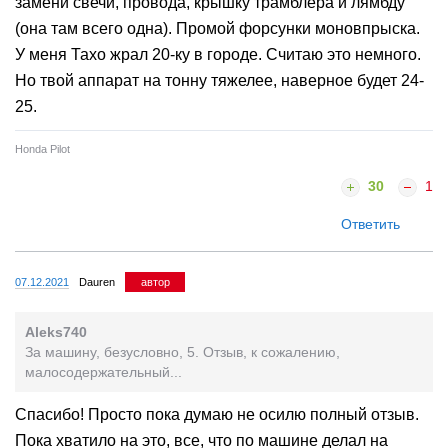
замени свечи, провода, крышку трамблёра и лямбду
(она там всего одна). Промой форсунки моновпрыска.
У меня Тахо жрал 20-ку в городе. Считаю это немного.
Но твой аппарат на тонну тяжелее, наверное будет 24-
25.
Honda Pilot
30
1
Ответить
07.12.2021
Dauren
автор
Aleks740
За машину, безусловно, 5. Отзыв, к сожалению,
малосодержательный...
Спасибо! Просто пока думаю не осилю полный отзыв.
Пока хватило на это, все, что по машине делал на