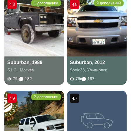
1 дополнение
9 дополнений
4.8
4.8
Suburban, 1989
Suburban, 2012
S.I.C.
,
Москва
Sonic33
,
Ульяновск
79к
182
76к
167
2 дополнения
4.9
4.7