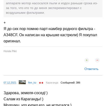
аппарате мотор насосался пыли и издох раньше срока из-
за того, что кто то до меня эксперементировал с
воздушными фильтрами.
+
Я до сих пор помню парт-намбер родного фильтра -
A348CF. Он написан на крышке кастрюли) Я покупал
оригинал.
Honda Pilot
Ответить
07.12.2021
finn_kz
Караганда
Сообщений: 386
Здарова, земеля-сосед! )
Салам из Караганды! )
Молодец, что купил его, не испугался )