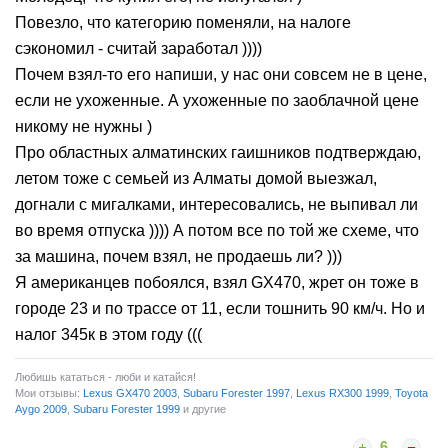
Повезло, что категорию поменяли, на налоге
сэкономил - считай заработал ))))
Почем взял-то его напиши, у нас они совсем не в цене,
если не ухоженные. А ухоженные по заоблачной цене
никому не нужны )
Про областных алматинских гаишников подтверждаю,
летом тоже с семьей из Алматы домой выезжал,
догнали с мигалками, интересовались, не выпивал ли
во время отпуска )))) А потом все по той же схеме, что
за машина, почем взял, не продаешь ли? )))
Я американцев побоялся, взял GX470, жрет он тоже в
городе 23 и по трассе от 11, если тошнить 90 км/ч. Но и
налог 345к в этом году (((
Любишь кататься - люби и катайся!
Мои отзывы:
Lexus GX470 2003
,
Subaru Forester 1997
,
Lexus RX300 1999
,
Toyota
Aygo 2009
,
Subaru Forester 1999
и другие
6