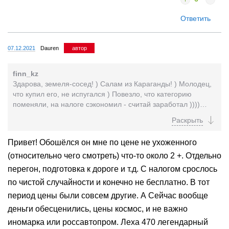
Ответить
07.12.2021
Dauren
автор
finn_kz
Здарова, земеля-сосед! ) Салам из Караганды! ) Молодец,
что купил его, не испугался ) Повезло, что категорию
поменяли, на налоге сэкономил - считай заработал ))))
Почем взял-то его напиши, у нас они...
Привет! Обошёлся он мне по цене не ухоженного
(относительно чего смотреть) что-то около 2 +. Отдельно
перегон, подготовка к дороге и т.д. С налогом срослось
по чистой случайности и конечно не бесплатно. В тот
период цены были совсем другие. А Сейчас вообще
деньги обесценились, цены космос, и не важно
иномарка или россавтопром. Леха 470 легендарный