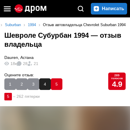
Написать
Suburban
1994
Отзыв автовладельца Chevrolet Suburban 1994
Шевроле Субурбан 1994
— отзыв
владельца
Dauren
,
Астана
18к
28
21
Оцените отзыв:
289
голосов
4.9
1
2
3
4
5
5
–
262 пятерки