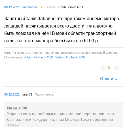
08.12.2021
autodoctor
Братск
Сообщений: 4311
Зачётный танк! Забавно что при таком объеме мотора
лошадей насчитывается всего двести, тяга должно
быть ломовая на нём! В моей области транспортный
налог на этого монстра был бы всего 6100 р.
Если ты живёшь в России - значит при рождении ты выбрал сложный уровень.
Мои отзывы:
Subaru Outback 2011
,
Subaru Outback 2004
3
Ответить
08.12.2021
user83
Прокопьевск
Иван 1980
Хорошо хоть на небольшое расстояние перегоняли, а то
бы прилипли как дядя Толя из Москвы Тахо перегонял в
Томск.