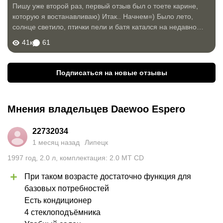
Пишу уже второй раз, первый отзыв был о тоете карине,
которую я востанавливаю) Итак.. Начнем=) Было лето,
солнце светило, птички пели и батя катался на недавно
купленной Шкоде Фелиций. Купили ее за 55тр, кузов
41к
61
универсал, мотор перебрали и...
Подписаться на новые отзывы
Мнения владельцев Daewoo Espero
22732034
1 месяц назад
Липецк
1997
год
,
2.0
л
,
комплектация: 2.0 MT CD
При таком возрасте достаточно функция для 
базовых потребностей

Есть кондиционер

4 стеклоподъёмника
