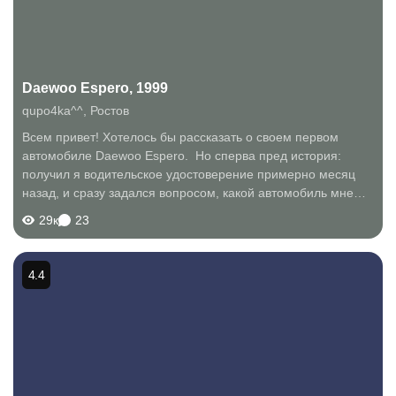
Daewoo Espero, 1999
qupo4ka^^
,
Ростов
Всем привет! Хотелось бы рассказать о своем первом
автомобиле Daewoo Espero. Но сперва пред история:
получил я водительское удостоверение примерно месяц
назад, и сразу задался вопросом, какой автомобиль мне
приобрести? Имел я около 140тыс.р., и передо мной сразу
29к
23
открылся вот такой выбор авто...
4.4