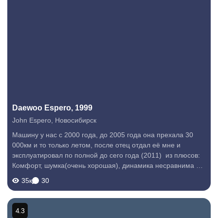
Daewoo Espero, 1999
John Espero
,
Новосибирск
Машину у нас с 2000 года, до 2005 года она прехала 30
000км и то только летом, после отец отдал её мне и
эксплуатировал по полной до сего года (2011) из плюсов:
Комфорт, шумка(очень хорошая), динамика несравнима с
любым отечественным ведром, да с некоторыми
35к
30
современными, на своем 2ух...
4.3