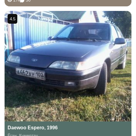
27к
30
4.5
Daewoo Espero, 1996
Ёган
,
Кумертау