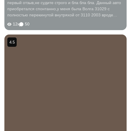
первый отзыв,не судите строго и бла бла бла. Данный авто
приобретался спонтанно,у меня была Волга 31029 с
полностью перекинутой внутряхой от 3110 2003 вроде
года. На шарах все дела,в общем все кроме двигла(у меня
12к
50
4021 был под 80 бенз,стоил...
4.5