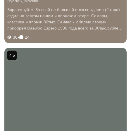
HybridS
,
Москва
Здравствуйте. За свой не большой стаж вождения (2 года)
ездил на всяком нашем и японском ведре. Самары,
классика и японки 80тых. Сейчас к юбилею своему
приобрел Daewoo Espero 1996 года всего за 90тыс.рублей
с пробегом в 195тыс.км. Первые впечатления. В первую
38к
24
очередь удивил комфорт. Как будто...
4.5