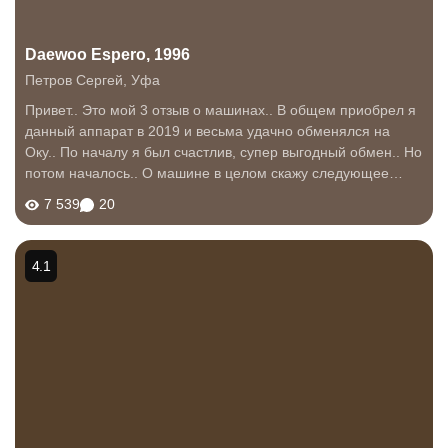
Daewoo Espero, 1996
Петров Сергей
,
Уфа
Привет.. Это мой 3 отзыв о машинах.. В общем приобрел я
данный аппарат в 2019 и весьма удачно обменялся на
Оку.. По началу я был счастлив, супер выгодный обмен.. Но
потом началось.. О машине в целом скажу следующее
если вы выберете 2л 8кл мотор со всеми прелестями
7 539
20
(кондиционер, ГУР, АБС...
4.1