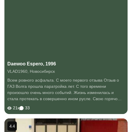
Daewoo Espero, 1996
VLAD1960
,
Новосибирск
Всем ровного асфальта. С моего первого отзыва Отзыв о
ГАЗ Волга прошла паратройка лет. С того времени
произошло очень много событий. Жизнь изменилась и
стала протекать в совершенно ином русле. Свою горячо
любимую Волгу я давно продал, в хорошие руки, и ездит
21к
33
она до сих пор, моя Белоснежка. Ох...
4.4