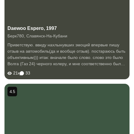
Daewoo Espero, 1997
Берк780
,
Славянск-На-Кубани
Приветствую. ввиду нахлынувших эмоций впервые пишу
отзыв на автомобиль(да и вообще отзыв). постараюсь быть
объективным))) итак: вначале было слово. слово это было
Волга (Газ 24) черного колеру, и мне соответственно было
20 лет.. вот для реалий того времени машина была
21к
33
замечательная(кстати до сих...
4.5