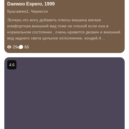
Daewoo Espero, 1999
Красавчик1
,
Черкесск
Эсперо,что могу добавить плюсы машина мягкая
комфортная,внешний вид тоже не плохой если она в
нормальном состоянии , очень нравится дизаин и внешний
вид заднего света цельное исполнение, кондей,4
стеклоподъёмника,шумка нормальная,запчастей
29к
65
много,незнаю к какому отнести плюс или минус это,но...
4.6