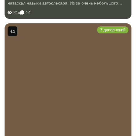
натаскал навыки автослесаря. Из за очень небольшого
бюджета выбор машин на тот момент не очень велик, либо
21к
14
ВАЗы, с поломками которых уже...
7 дополнений
4.3