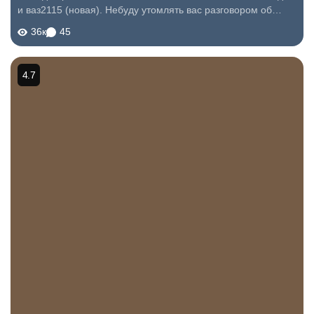
и ваз2115 (новая). Небуду утомлять вас разговором об
эксплуатации российского автопрома. Свою "15"ку я решил
36к
45
продать в связи с...
4.7