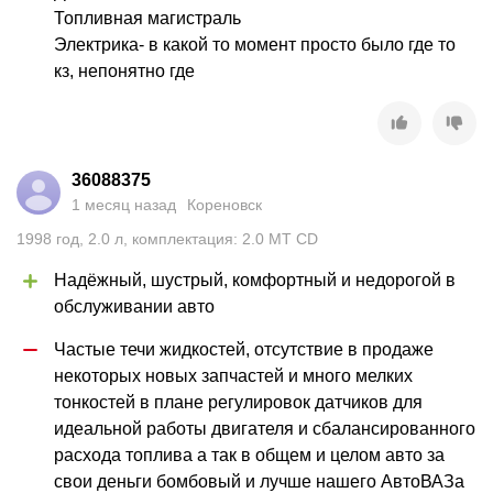
Топливная магистраль

Электрика- в какой то момент просто было где то 
кз, непонятно где
36088375
1 месяц назад
Кореновск
1998
год
,
2.0
л
,
комплектация: 2.0 MT CD
Надёжный, шустрый, комфортный и недорогой в 
обслуживании авто
Частые течи жидкостей, отсутствие в продаже 
некоторых новых запчастей и много мелких 
тонкостей в плане регулировок датчиков для 
идеальной работы двигателя и сбалансированного 
расхода топлива а так в общем и целом авто за 
свои деньги бомбовый и лучше нашего АвтоВАЗа 