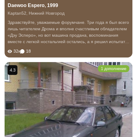
Daewoo Espero, 1999
Kaptan52
,
Нижний Новгород
Здравствуйте, уважаемые форумчане. Три года я был всего
лишь читателем Дрома и вполне счастливым обладателем
«Дэу Эсперо», но вот машина продана, воспоминания
вместе с легкой ностальгией остались, а я решил испытать
свои силы в литературном жанре. «Сильно не пинать»
32к
18
просить не буду, отзыв от...
1 дополнение
4.3