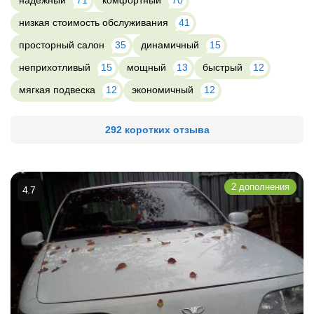
надежный
71
комфортный
70
низкая стоимость обслуживания
41
просторный салон
35
динамичный
15
неприхотливый
15
мощный
13
быстрый
12
мягкая подвеска
12
экономичный
12
292 коротких отзыва
2 дополнения
4.7