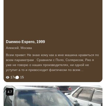
Daewoo Espero, 1999
Алексей
,
Москва
Всем привет. Не знаю кому как а мне машина нравиться по
всем параметрам . Сравнили с Поло, Солярисом, Рио я
уже не говорю о наших производителях, ни одной не
уступит а то и превосходит фактически по всем
параметрам . Места в салоне с моими 185 см вполне
17к
15
хватает , багажник вместительный ...
4.7