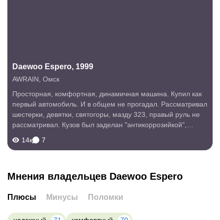
Daewoo Espero, 1999
AWRAIN
,
Омск
Просторная, комфортная, динамичная машина. Купил как
первый автомобиль. И в общем не прогадал. Рассматривал
шестерки, девятки, святогоры, мазду 323, правый руль не
рассматривал. Кузов был заделан "антикоррозийкой",
короче ржавчина закрашена, но неплохо. Гнили, дырок не
14к
7
было. Изначально посмотрел...
Мнения владельцев Daewoo Espero
Плюсы
Минусы
Поломки