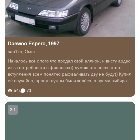
Daewoo Espero, 1997
san1ka
,
Омск
Началось всё с того что продал свой аллион, и висту ардео
из за потребности в финансах)) думаю что после этого
вступления всем понятно расхваливать дэу не буду)) Купил
её случайно, просто нужны были колёса, а время выбирать
что то не было, увидел посмотрел, пробег не большой
54к
71
всего 100 тыс, это...
3.1