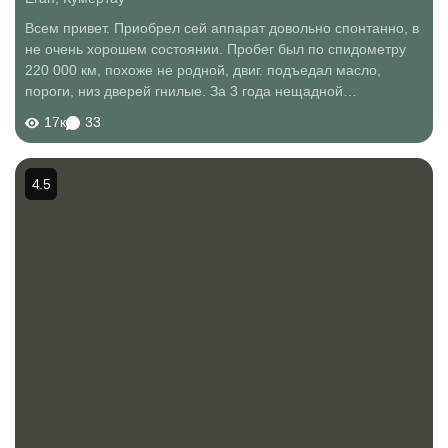
Всем привет. Приобрел сей аппарат довольно спонтанно, в
не очень хорошем состоянии. Пробег был по спидометру
220 000 км, похоже не родной, двиг. подъедал масло,
пороги, низ дверей гнилые. За 3 года нещадной
эксплуатации перебрал мотор, поменял пороги (колхозил
17к
33
от нексии), переварил низ дверей. В...
4.5