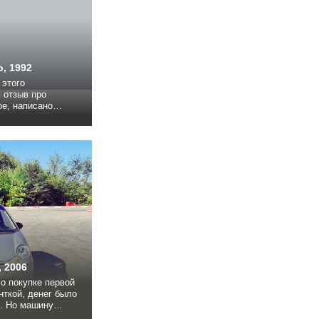
, 1992
 этого
ое, написано
 Но, по моему
уживает
как минимум. А,
 эскудо не было.
 надо было, в...
, 2006
 о покупке первой
ткой, денег было
 стоял между