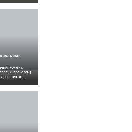
вой и старой
а (была
..
финальные
нный момент.
овая, с пробегом)
едро, только
 совсем
тизом: Решил
ть ее на авто.ру.
а такого шквала
..