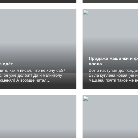
 щуп, а там уровень чуть ниже
Матизом, восьмеркой, Ни
льного. Смотрел, где могла пойти
япошкой. Возсьмерка отмелась сразу за
ли что такое, но луж не замечал.
один только внешний вид, Нив
некоторое время...
красивая голубая) после.
Продажа машинки и 
я идёт
слова
ите, как я писал, что не хочу саб?
Вот и наступил долгожда
 он уже долбит! Да и магнитолу
Была куплена новая (не н
поменял! А вообще читал
машина, почти такое же в
нтарии и у меня волосы дубом аж
попросторнее. О новой машине
! Так вот, у меня машина не в гараже
другая история. Что с ма
ся, а на улице, мелкие рыжики есть
ради интереса опубликова
о, куда уж без них то... В сервис
Посыпались звонки, я изз
только 2 раза за всё...
приостановил публикацию.