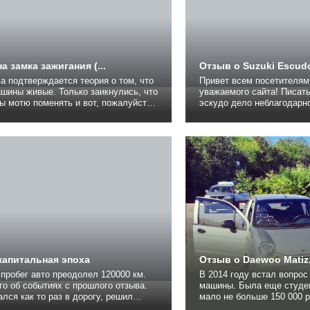
а замка зажигания (...
Отзыв о Suzuki Escudo
а подтверждается теория о том, что
Привет всем посетителям
шины живые. Только заикнулись, что
уважаемого сайта! Писать отзыв про
ы мотю поменять и вот, пожалуйста.
эскудо дело неблагодарн
ала мне мамуля машинку 7 марта и
много, и хорошо и плохо.
ла, что бы я подготовил её для
мнению, машина эта засл
и, ну и собственно продажей и
нескольких добрых слов, 
лся. С утра сажусь в машину, что
да, вот, машин у меня до
хать на мойку...
Вообще. Нафиг мне это не
капитальная эпоха
Отзыв о Daewoo Matiz
пробег авто преодолел 120000 км.
В 2014 году встал вопрос
о об событиях с прошлого отзыва.
машины. Была еще студен
лся как то раз в дорогу, решил
мало не больше 150 000 р. Но машину
ть уровень масла. Ужаснулся, когда
хотелось. Поэтому выбор