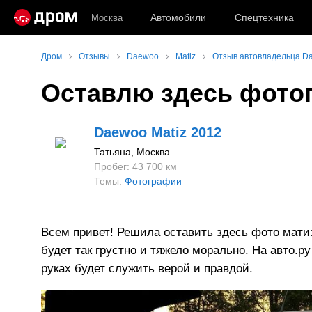
Автомобили
Спецтехника
Москва
Дром
Отзывы
Daewoo
Matiz
Отзыв автовладельца Da
Оставлю здесь фотог
Daewoo Matiz 2012
Татьяна
, Москва
Пробег: 43 700 км
Темы:
Фотографии
Всем привет! Решила оставить здесь фото матиз
будет так грустно и тяжело морально. На авто.р
руках будет служить верой и правдой.