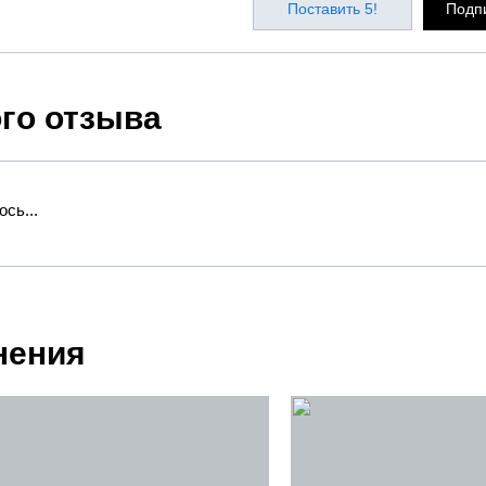
Поставить 5!
Подпи
ого отзыва
сь...
нения