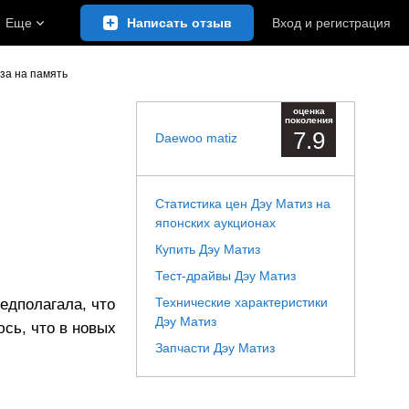
Еще
Написать отзыв
Вход
и
регистрация
за на память
ь
оценка
поколения
7.9
Daewoo matiz
Статистика цен Дэу Матиз на
японских аукционах
Купить Дэу Матиз
Тест-драйвы Дэу Матиз
Технические характеристики
едполагала, что
Дэу Матиз
юсь, что в новых
Запчасти Дэу Матиз