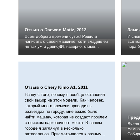
Отзыв о Daewoo Matiz, 2012
Замен
Всем доброго времени суток! Решила
И снов
написать о своей машинке, хотя владею ей
все ма
не так уж и давно))И, наверно, отзыв
пора б
получится...женский, но тем не менее))))
Пригн
Итак, Матиз моя первая собственная
остави
машина, до этого каталась на машинах
продаж
мужа (были ВАЗ 15ка,Ткоролла, Фпассат),
занима
но в один прекрасный день мы...
бы пое
Отзыв о Chery Kimo A1, 2011
Начну с того, почему я вообще остановил
свой выбор на этой модели. Как человек,
который много времени проводит в
разъездах по городу, мне важно было
найти машину, которая не создаст проблем
Пред
с поиском парковочного места. В нашем
Вчера 
городе я заглянул в несколько
Немног
автосалонов. Присматривался к разным...
Собира
помери