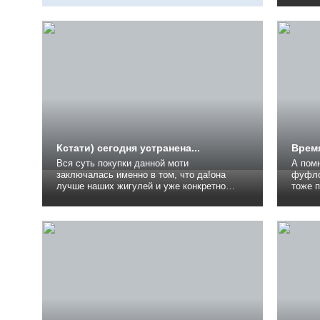
достал
минима
течь и
Через 
Кстати) сегодня устранена...
Врем
Вся суть покупки данной моти
А помн
заключалась именно в том, что да!она
фуфло,
лучше наших жигулей и уже конкретно
тоже 
хотелось, чтото иномарочное так скажем.
комме
И когда я торговался с перекупом, то
стояли
изначально знал, что машинку никогда не
хранит
стоит брать в притык деньгам. Тоесть я
конечн
уже ждал когда начнутся проблемы.
ездил 
Честно...