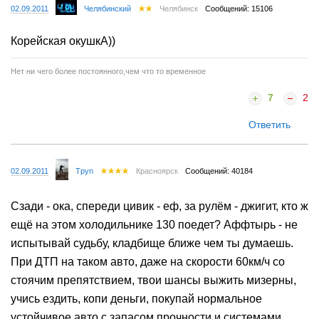
02.09.2011
Челябинский
Челябинск
Сообщений: 15106
Корейская окушкА))
Нет ни чего более постоянного,чем что то временное
7
2
Ответить
02.09.2011
Tpyn
Красноярск
Сообщений: 40184
Сзади - ока, спереди цивик - еф, за рулём - джигит, кто ж
ещё на этом холодильнике 130 поедет? Аффтырь - не
испытывай судьбу, кладбище ближе чем ты думаешь.
При ДТП на таком авто, даже на скорости 60км/ч со
стоячим препятствием, твои шансы выжить мизерны,
учись ездить, копи деньги, покупай нормальное
устойчивое авто с запасом прочности и системами