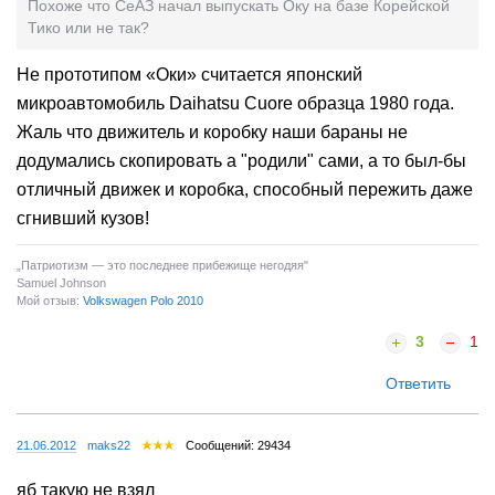
Похоже что СеАЗ начал выпускать Оку на базе Корейской
Тико или не так?
Не прототипом «Оки» считается японский
микроавтомобиль Daihatsu Cuore образца 1980 года.
Жаль что движитель и коробку наши бараны не
додумались скопировать а "родили" сами, а то был-бы
отличный движек и коробка, способный пережить даже
сгнивший кузов!
„Патриотизм — это последнее прибежище негодяя"
Samuel Johnson
Мой отзыв:
Volkswagen Polo 2010
3
1
Ответить
21.06.2012
maks22
Сообщений: 29434
яб такую не взял