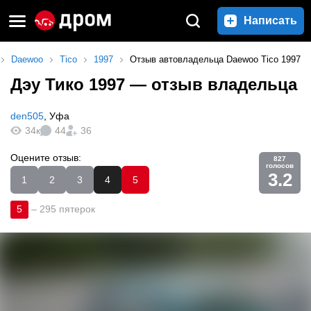
Написать
Daewoo
Tico
1997
Отзыв автовладельца Daewoo Tico 1997
Дэу Тико 1997
— отзыв владельца
den505
,
Уфа
34к
44
36
Оцените отзыв:
827
голосов
3.2
1
2
3
4
5
5
–
295 пятерок