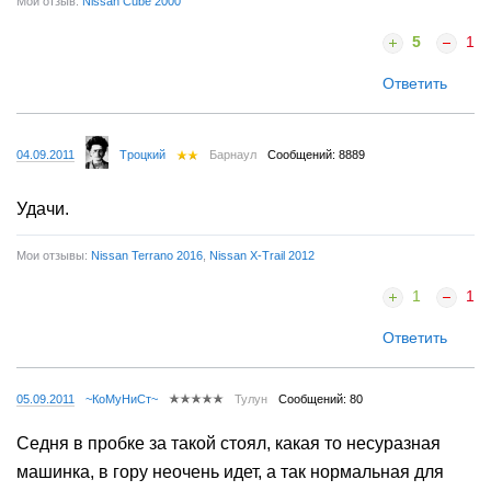
Мой отзыв:
Nissan Cube 2000
5
1
Ответить
04.09.2011
Tроцкий
Барнаул
Сообщений: 8889
Удачи.
Мои отзывы:
Nissan Terrano 2016
,
Nissan X-Trail 2012
1
1
Ответить
05.09.2011
~КоМуНиСт~
Тулун
Сообщений: 80
Седня в пробке за такой стоял, какая то несуразная
машинка, в гору неочень идет, а так нормальная для