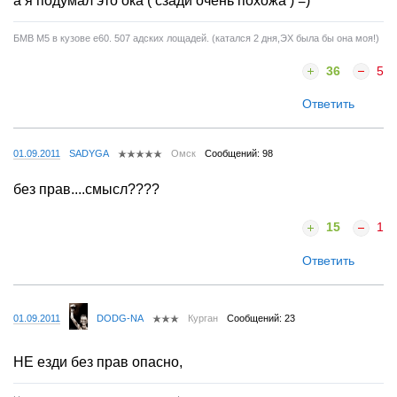
а я подумал это ока ( сзади очень похожа ) =)
БМВ М5 в кузове е60. 507 адских лощадей. (катался 2 дня,ЭХ была бы она моя!)
36
5
Ответить
01.09.2011
SADYGA
Омск
Сообщений: 98
без прав....смысл????
15
1
Ответить
01.09.2011
DODG-NA
Курган
Сообщений: 23
НЕ езди без прав опасно,