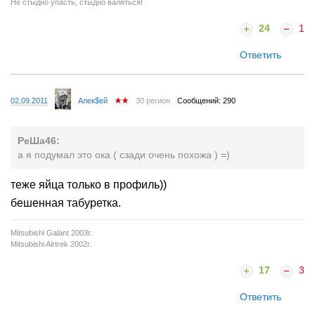
Не стыдно упасть, стыдно валяться!
24
1
Ответить
02.09.2011
Алек$ей
30 регион
Сообщений: 290
РеШа46:
а я подумал это ока ( сзади очень похожа ) =)
теже яйца только в профиль))
бешенная табуретка.
Mitsubishi Galant 2003г.
Mitsubishi Airtrek 2002г.
17
3
Ответить