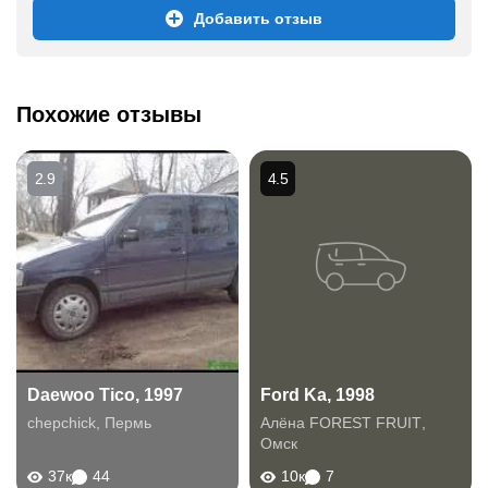
Добавить отзыв
Похожие отзывы
2.9
4.5
Daewoo Tico, 1997
Ford Ka, 1998
chepchick
,
Пермь
Алёна FOREST FRUIT
,
Омск
37к
44
10к
7