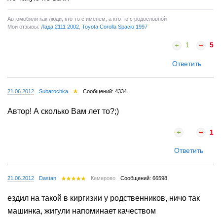
Автомобили как люди, кто-то с именем, а кто-то с родословной
Мои отзывы:
Лада 2111 2002
,
Toyota Corolla Spacio 1997
1
5
Ответить
21.06.2012
Subarochka
Сообщений: 4334
Автор! А сколько Вам лет то?;)
1
Ответить
21.06.2012
Dastan
Кемерово
Сообщений: 66598
ездил на такой в киргизии у родственников, ничо так
машинка, жигули напоминает качеством