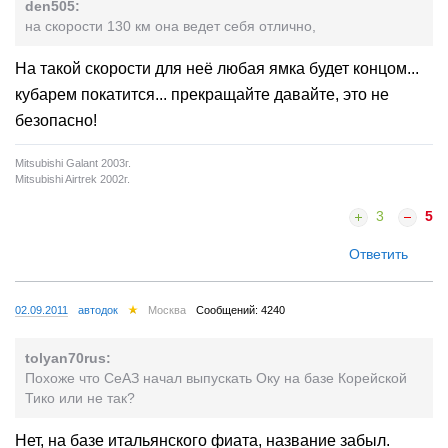
den505:
на скорости 130 км она ведет себя отлично,
На такой скорости для неё любая ямка будет концом...
кубарем покатится... прекращайте давайте, это не
безопасно!
Mitsubishi Galant 2003г.
Mitsubishi Airtrek 2002г.
3
5
Ответить
02.09.2011
автодок
Москва
Сообщений: 4240
tolyan70rus:
Похоже что СеАЗ начал выпускать Оку на базе Корейской
Тико или не так?
Нет, на базе итальянского фиата, название забыл.