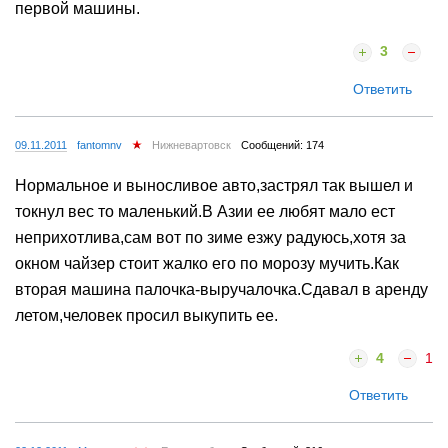
первой машины.
3
Ответить
09.11.2011
fantomnv
Нижневартовск
Сообщений: 174
Нормальное и выносливое авто,застрял так вышел и
токнул вес то маленький.В Азии ее любят мало ест
неприхотлива,сам вот по зиме езжу радуюсь,хотя за
окном чайзер стоит жалко его по морозу мучить.Как
вторая машина палочка-выручалочка.Сдавал в аренду
летом,человек просил выкупить ее.
4
1
Ответить