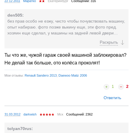
22.12.2011
Маратко
Екатеринбург
Сообщений: 316
den505:
без прав особо не езжу, чисто чтобы почувствовать машину,
опыт набираю. фото позже выкину еще, эти фото пред.
хозяин еще сделал, у машины на задней левой двери
молдинга вроде, поэтому)))
Вчера с братом упражнялись в плавном трогании с места,
вперед-назад раскачку делали, припарковался возле
Ты что же, чужой гараж своей машиной заблокировал?
гаража, утром выхожу - нет машины. оказалось кто-то
Не делай так больше, ото колёса проколят!
поднял и перенес от двери гаража, или отодвинул просто,
но ручник вроде держит.
С ОКОЙ машину не сравнить, на скорости 130 км она ведет
Мои отзывы:
Renault Sandero 2013
,
Daewoo Matiz 2006
себя отлично, разве что шум ветра сильнее немного.
1
2
когда едут трое человек - уже разгон ощутимо тяжелее,
движок-то всего 40 коняшек у этго верблюда))
Ответить
а так - вроде как все республики среднеазиатские на тиках
ездют, и она самое то по цене/качеству.
31.03.2012
darkwish
Mск
Сообщений: 2362
tolyan70rus: