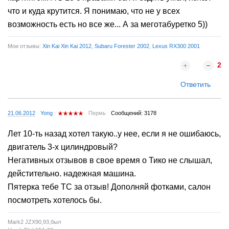
что и куда крутится. Я понимаю, что не у всех
возможность есть но все же... А за меготабуретко 5))
Мои отзывы:
Xin Kai Xin Kai 2012
,
Subaru Forester 2002
,
Lexus RX300 2001
2
Ответить
21.06.2012
Yong
Пермь
Сообщений: 3178
Лет 10-ть назад хотел такую..у нее, если я не ошибаюсь,
двигатель 3-х цилиндровый?
Негативных отзывов в свое время о Тико не слышал,
дейстительно. надежная машина.
Пятерка тебе ТС за отзыв! Дополняй фотками, салон
посмотреть хотелось бы.
Mark2 JZX90,93,был