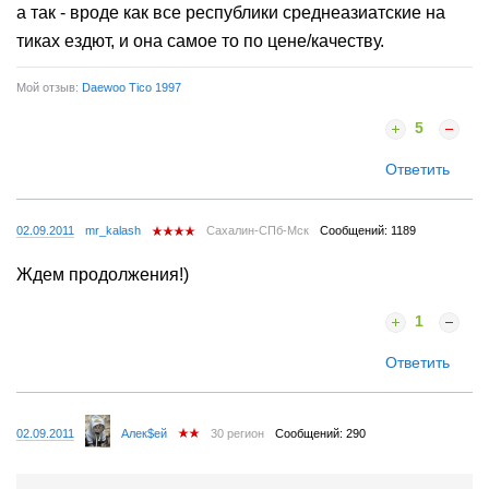
а так - вроде как все республики среднеазиатские на
тиках ездют, и она самое то по цене/качеству.
Мой отзыв:
Daewoo Tico 1997
5
Ответить
02.09.2011
mr_kalash
Сахалин-СПб-Мск
Сообщений: 1189
Ждем продолжения!)
1
Ответить
02.09.2011
Алек$ей
30 регион
Сообщений: 290