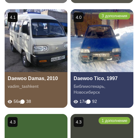
3 дополнения
4.1
4.0
Daewoo Damas, 2010
Daewoo Tico, 1997
vadim_tashkent
Библииотекарь
,
Новосибирск
56к
38
17к
92
1 дополнение
4.3
4.3