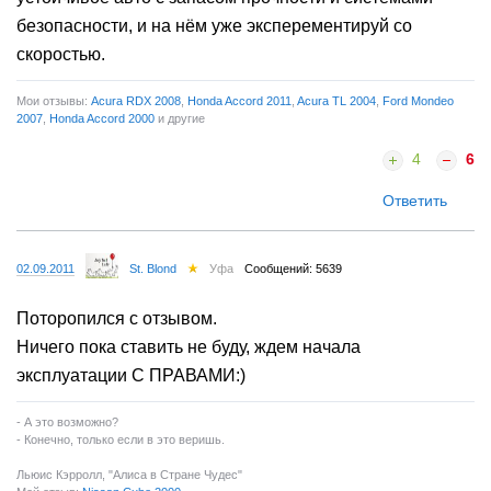
безопасности, и на нём уже эксперементируй со
скоростью.
Мои отзывы:
Acura RDX 2008
,
Honda Accord 2011
,
Acura TL 2004
,
Ford Mondeo
2007
,
Honda Accord 2000
и другие
4
6
Ответить
02.09.2011
St. Blond
Уфа
Сообщений: 5639
Поторопился с отзывом.
Ничего пока ставить не буду, ждем начала
эксплуатации С ПРАВАМИ:)
- А это возможно?
- Конечно, только если в это веришь.
Льюис Кэрролл, "Алиса в Стране Чудес"