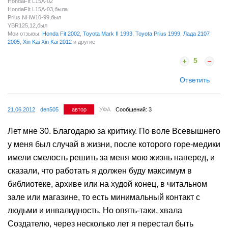
HondaFIt L15A-02
HondaFIt L15A-03,была
Prius NHW10-99,был
YBR125,12,был
Мои отзывы:
Honda Fit 2002
,
Toyota Mark II 1993
,
Toyota Prius 1999
,
Лада 2107
2005
,
Xin Kai Xin Kai 2012
и другие
5
Ответить
21.06.2012
den505
автор
УФА
Сообщений: 3
Лет мне 30. Благодарю за критику. По воле Всевышнего
у меня был случай в жизни, после которого горе-медики
имели смелость решить за меня мою жизнь наперед, и
сказали, что работать я должен буду максимум в
библиотеке, архиве или на худой конец, в читальном
зале или магазине, то есть минимальный контакт с
людьми и инвалидность. Но опять-таки, хвала
Создателю, через несколько лет я перестал быть