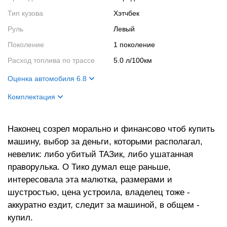
Тип кузова
Хэтчбек
Руль
Левый
Поколение
1 поколение
Расход топлива по трассе
5.0 л/100км
Оценка автомобиля 6.8
Внешний вид
7
Комплектация
Салон
7
Цвет кузова
Зеленый
Двигатель
7
Наконец созрел морально и финансово чтоб купить
Цвет салона
Серый
машину, выбор за деньги, которыми располагал,
Ходовые качества
6
невелик: либо убитый ТАЗик, либо ушатанная
праворулька. О Тико думал еще раньше,
интересовала эта малютка, размерами и
шустростью, цена устроила, владелец тоже -
аккуратно ездит, следит за машиной, в общем -
купил.