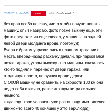
02.09.2011
den505
автор
УФА
Сообщений: 3
без прав особо не езжу, чисто чтобы почувствовать
машину, опыт набираю. фото позже выкину еще, эти
фото пред. хозяин еще сделал, у машины на задней
левой двери молдинга вроде, поэтому)))
Вчера с братом упражнялись в плавном трогании с
места, вперед-назад раскачку делали, припарковался
возле гаража, утром выхожу - нет машины. оказалось
кто-то поднял и перенес от двери гаража, или
отодвинул просто, но ручник вроде держит.
С ОКОЙ машину не сравнить, на скорости 130 км она
ведет себя отлично, разве что шум ветра сильнее
немного.
когда едут трое человек - уже разгон ощутимо тяжелее,
движок-то всего 40 коняшек у этго верблюда))