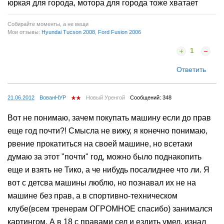
юркая для города, мотора для города тоже хватает
Собирайте моменты, а не вещи
Мои отзывы:
Hyundai Tucson 2008
,
Ford Fusion 2006
1
Ответить
21.06.2012
ВованНУР
Новый Уренгой
Сообщений: 348
Вот не понимаю, зачем покупать машину если до прав
еще год почти?! Смысла не вижу, я конечно понимаю,
рвение прокатиться на своей машине, но всетаки
думаю за этот "почти" год, можно было поднакопить
еще и взять не Тико, а че нибудь посалиднее что ли. Я
вот с детсва машины люблю, но познавал их не на
машине без прав, а в спортивно-техническом
клубе(всем тренерам ОГРОМНОЕ спасибо) занимался
картингом. А в 18 с правами сел и ездить умел, изнал