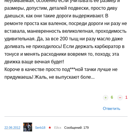
неубиваемая, особенно если учитывать ее размер и
размеры, допустим, деталей подвески, просто диву
даешься, как они такие дороги выдерживают. В
ремонте проста как валенок, посреди дороги ни разу не
вставала, маневренность великолепная, проходимость
удивительная. Да, за все 200 тыщ ни разу масло даже
доливать не приходилось! Если держать карбюратор в
тонусе и менять расходники вовремя то, походу, эта
движка ваще вечная будет!
Короче в качестве просто под***ной тачки лучше не
придумаешь! Жаль, не выпускают боле...
6
1
Ответить
22.06.2012
Serb18
Ейск
Сообщений: 179