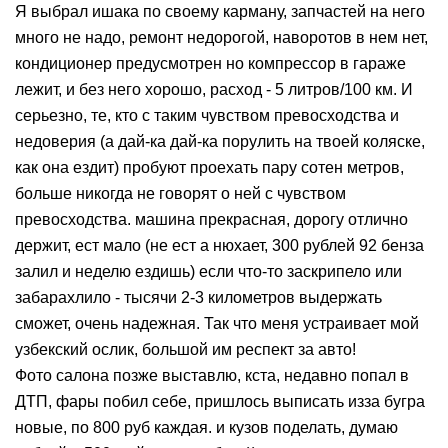
Я выбрал ишака по своему карману, запчастей на него
много не надо, ремонт недорогой, наворотов в нем нет,
кондиционер предусмотрен но компрессор в гараже
лежит, и без него хорошо, расход - 5 литров/100 км. И
серьезно, те, кто с таким чувством превосходства и
недоверия (а дай-ка дай-ка порулить на твоей коляске,
как она ездит) пробуют проехать пару сотен метров,
больше никогда не говорят о ней с чувством
превосходства. машина прекрасная, дорогу отлично
держит, ест мало (не ест а нюхает, 300 рублей 92 бенза
залил и неделю ездишь) если что-то заскрипело или
забарахлило - тысячи 2-3 километров выдержать
сможет, очень надежная. Так что меня устраивает мой
узбекский ослик, большой им респект за авто!
Фото салона позже выставлю, кста, недавно попал в
ДТП, фары побил себе, пришлось выписать изза бугра
новые, по 800 руб каждая. и кузов поделать, думаю