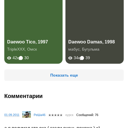
Daewoo Tico, 1997
Daewoo Damas, 1998
TripleXXX
,
Омск
мабус
,
Бугульма
42к
30
34к
39
Показать еще
Комментарии
01.09.2011
РеШа46
курск
Сообщений: 76