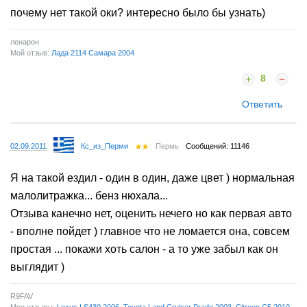
почему нет такой оки? интересно было бы узнать)
ленарон
Мой отзыв:
Лада 2114 Самара 2004
8
Ответить
02.09.2011
Кс_из_Перми
Пермь
Сообщений: 11146
Я на такой ездил - один в один, даже цвет ) нормальная
малолитражка... бенз нюхала...
Отзыва канечно нет, оценить нечего но как первая авто
- вполне пойдет ) главное что не ломается она, совсем
простая ... покажи хоть салон - а то уже забыл как он
выглядит )
R9FAV
Мои отзывы:
Lexus LS430 2006
,
Toyota Land Cruiser Prado 2003
,
Citroen C5 2010
,