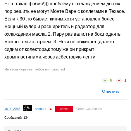
Есть такая фобия!))) проблему с охлаждением до сих
пор решить не могут Монте Варн с коллегами в Техасе.
Если к 30 ,то бывает кипим,хотя установлен более
мощный кулер и расширитель и радиатор для
охлаждения масла. 2. Пару раз валил на бок,поднять
можно только втроем. 3. Ноги не обжигает ,далеко
сидим от колектора,к тому же он прикрыт
хромпластинами,через асбестовую ленту.
Mersedes-окрыляет любое ничтожество!
6
1
Ответить
16.09.2015
ронин-1
автор
Южно-Сахалинск
Сообщений: 134