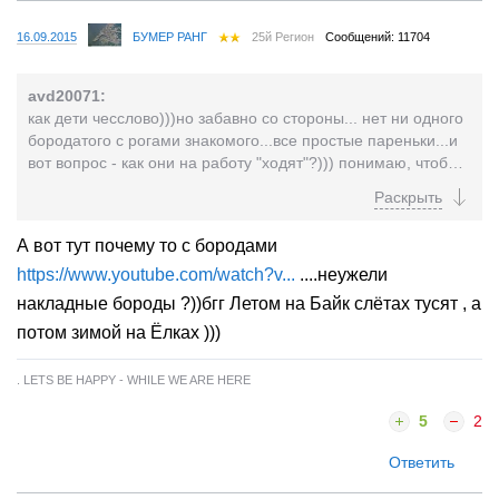
16.09.2015
БУМЕР РАНГ
25й Регион
Сообщений: 11704
avd20071:
как дети чесслово)))но забавно со стороны... нет ни одного
бородатого с рогами знакомого...все простые пареньки...и
вот вопрос - как они на работу "ходят"?))) понимаю, чтоб
содержать такого монстра - денежек в дворниках не
заработать - минимум менеджеры среднего звена (по
доходу) - и вот, как коллегам или наемникам , где хозяин
А вот тут почему то с бородами
такой бородатый босс, не страшно или не смешно рядом с
https://www.youtube.com/watch?v...
....неужели
ним работать? PS. Может бороды у них накладные? И они,
вне своих парадов, прячутся среди нормальных людей?)))
накладные бороды ?))бгг Летом на Байк слётах тусят , а
потом зимой на Ёлках )))
. LETS BE HAPPY - WHILE WE ARE HERE
5
2
Ответить