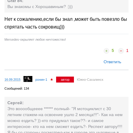
Graf 84:
Вы знакомы с Хорошавиным? :)))
Нет к сожалению,если бы знал ,может быть повезло бы
спрятать часть сокровищ)))
Mersedes-окрыляет любое ничтожество!
5
1
Ответить
16.09.2015
ронин-1
автор
Южно-Сахалинск
Сообщений: 134
Сергей:
Это вооообщееее ****** полный- "Я мотоциклист с 30
летним стажем-на освоение ушло 2 месяца!!!"- Как на нем
можно ездить? ))-кто придумал такое??- и самое
интересное- кто на нем сможет ездить?- Респект автору!!!!
Я бы со стороны посмотрел-как в городе это чудовище в