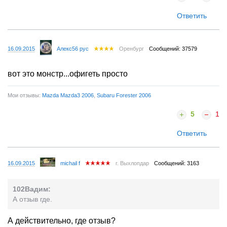
Ответить
16.09.2015
Алекс56 рус
Оренбург
Сообщений: 37579
вот это монстр...офигеть просто
Мои отзывы:
Mazda Mazda3 2006
,
Subaru Forester 2006
5
1
Ответить
16.09.2015
michail f
г. Выхлопдар
Сообщений: 3163
102Вадим:
А отзыв где.
А действительно, где отзыв?