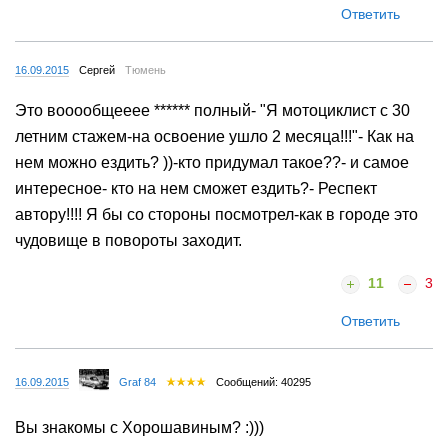
Ответить
16.09.2015
Сергей
Тюмень
Это вооообщееее ****** полный- "Я мотоциклист с 30
летним стажем-на освоение ушло 2 месяца!!!"- Как на
нем можно ездить? ))-кто придумал такое??- и самое
интересное- кто на нем сможет ездить?- Респект
автору!!!! Я бы со стороны посмотрел-как в городе это
чудовище в повороты заходит.
11
3
Ответить
16.09.2015
Graf 84
Сообщений: 40295
Вы знакомы с Хорошавиным? :)))