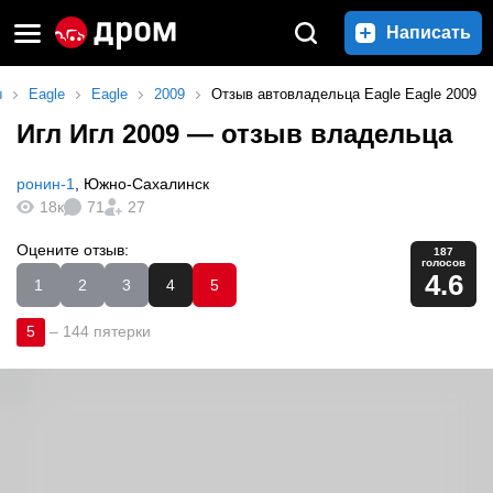
Написать
ы
Eagle
Eagle
2009
Отзыв автовладельца Eagle Eagle 2009
Игл Игл 2009
— отзыв владельца
ронин-1
,
Южно-Сахалинск
18к
71
27
Оцените отзыв:
187
голосов
4.6
1
2
3
4
5
5
–
144 пятерки