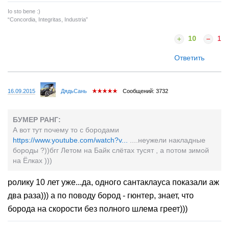
Io sto bene :)
“Concordia, Integritas, Industria”
10
1
Ответить
16.09.2015
ДядьСань
Сообщений: 3732
БУМЕР РАНГ:
А вот тут почему то с бородами
https://www.youtube.com/watch?v...
....неужели накладные
бороды ?))бгг Летом на Байк слётах тусят , а потом зимой
на Ёлках )))
ролику 10 лет уже...да, одного сантаклауса показали аж
два раза))) а по поводу бород - гюнтер, знает, что
борода на скорости без полного шлема греет)))