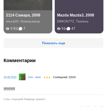
2114 Самара, 2006
Mazda Mazda3, 2008
shura09
,
Новокузнецк
DIMON?72
,
Тюмень
3 811
7
51к
47
Показать еще
Комментарии
16.09.2015
One - timer
Сообщений: 22015
!!!!!!!!!!!!
Сова, открывай! Медведь пришёл.