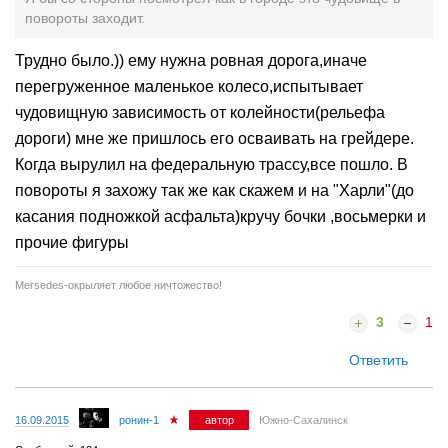
повороты заходит.
Трудно было.)) ему нужна ровная дорога,иначе
перегруженное маленькое колесо,испытывает
чудовищную зависимость от колейности(рельефа
дороги) мне же пришлось его осваивать на грейдере.
Когда вырулил на федеральную трассу,все пошло. В
повороты я захожу так же как скажем и на "Харли"(до
касания подножкой асфальта)кручу бочки ,восьмерки и
прочие фигуры
Mersedes-окрыляет любое ничтожество!
3
1
Ответить
16.09.2015
ронин-1
автор
Южно-Сахалинск