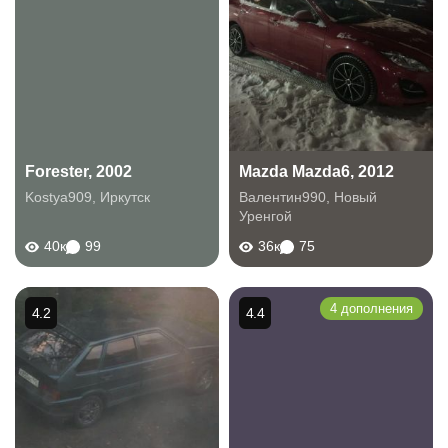
Forester, 2002
Mazda Mazda6, 2012
Kostya909
,
Иркутск
Валентин990
,
Новый
Уренгой
40к
99
36к
75
4 дополнения
4.2
4.4