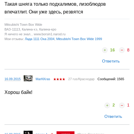
Такая шняга только подхалимов, лизоблюдов
впечатлит. Они уже здесь, резвятся
Mitsubishi Town Box Wide
ВАЗ-11113, Калина-хэ, Калина-кро
Я ничего не знал... www.borsin1.narod.ru
Мои отзывы:
Лада 1111 Ока 2004
,
Mitsubishi Town Box Wide 1999
16
8
Ответить
16.09.2015
MarKKras
27 rus/Краснодар
Сообщений: 1565
Хорош байк!
2
1
Ответить