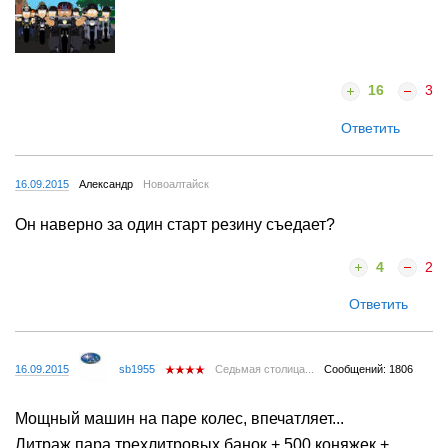
16
3
Ответить
16.09.2015
Александр
Новоалтайск
Он наверно за один старт резину съедает?
4
2
Ответить
16.09.2015
sb1955
Седьмая столица...
Сообщений: 1806
Мощный машин на паре колес, впечатляет...
Литраж пара трехлитровых банок + 500 коняжек +