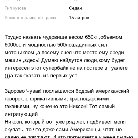
Тип кузова
Седан
Расход топлива по трассе
15 литров
Трудно назвать чудовище весом 650кг ,объемом
6000сс и мощностью 500лошадинных сил
мотоциклом ,а посему счел что место ему среди
машин ,здесь! Думаю найдутся люди,кому будет
интересен этот супербайк не на постере в туалете
)))а так сказать из первых уст.
Здорово Чувак! послышался бодрый американский
говорок, с фрикативными, краснодарскими
гэканьями, ну конечно это Никсон! Тот самый
интригующий
Никсон, который вот уже ряд лет, подбивает меня
скупать, то что даже сами Американцы, чтят, но
давно не покупают. И что покрывается у меня пылью