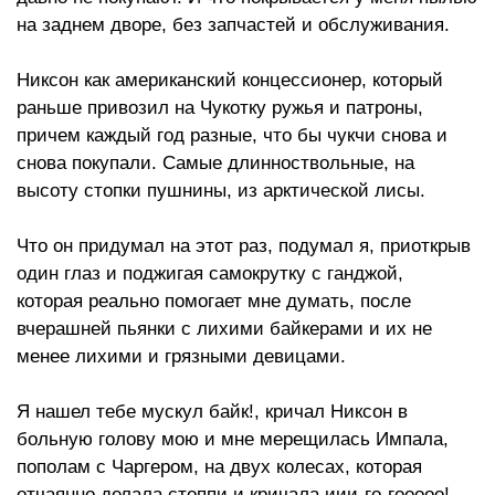
на заднем дворе, без запчастей и обслуживания.
Никсон как американский концессионер, который
раньше привозил на Чукотку ружья и патроны,
причем каждый год разные, что бы чукчи снова и
снова покупали. Самые длинноствольные, на
высоту стопки пушнины, из арктической лисы.
Что он придумал на этот раз, подумал я, приоткрыв
один глаз и поджигая самокрутку с ганджой,
которая реально помогает мне думать, после
вчерашней пьянки с лихими байкерами и их не
менее лихими и грязными девицами.
Я нашел тебе мускул байк!, кричал Никсон в
больную голову мою и мне мерещилась Импала,
пополам с Чаргером, на двух колесах, которая
отчаянно делала стоппи и кричала иии-го-гооооо!,