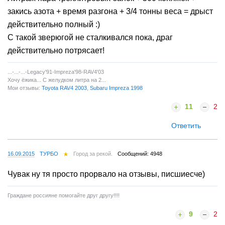
закись азота + время разгона + 3/4 тонны веса = дрыст
действительно полный :)
С такой зверюгой не сталкивался пока, драг
действительно потрясает!
...-...-...-Legaсy'91-Impreza'98-RAV4'03
Хочу ёжика... С желудком литра на 2...
Мои отзывы:
Toyota RAV4 2003
,
Subaru Impreza 1998
11
2
Ответить
16.09.2015
ТУРБО
Город за рекой.
Сообщений: 4948
Чувак ну тя просто прорвало на отзывы, писшиесче)
Граждане россияне помогайте друг другу!!!!
9
2