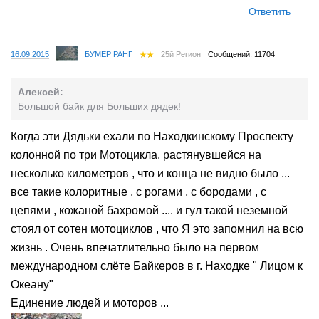
Ответить
16.09.2015
БУМЕР РАНГ
25й Регион
Сообщений: 11704
Алексей:
Большой байк для Больших дядек!
Когда эти Дядьки ехали по Находкинскому Проспекту
колонной по три Мотоцикла, растянувшейся на
несколько километров , что и конца не видно было ...
все такие колоритные , с рогами , с бородами , с
цепями , кожаной бахромой .... и гул такой неземной
стоял от сотен мотоциклов , что Я это запомнил на всю
жизнь . Очень впечатлительно было на первом
международном слёте Байкеров в г. Находке " Лицом к
Океану"
Единение людей и моторов ...