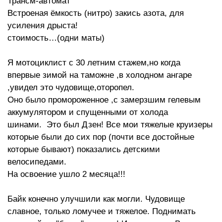
Трансм-автомат
Встроеная ёмкость (нитро) закись азота, для
усиления дрыста!
стоимость…(одни маты)
Я мотоциклист с 30 летним стажем,но когда
впервые зимой на таможне ,в холодном ангаре
,увидел это чудовище,оторопел.
Оно было промороженное ,с замерзшим гелевым
аккумулятором и спущенными от холода
шинами. Это был Дзен! Все мои тяжелые круизеры
которые были до сих пор (почти все достойные
которые бывают) показались детскими
велосипедами.
На освоение ушло 2 месяца!!!
Байк конечно улучшили как могли. Чудовище
славное, только ломучее и тяжелое. Поднимать