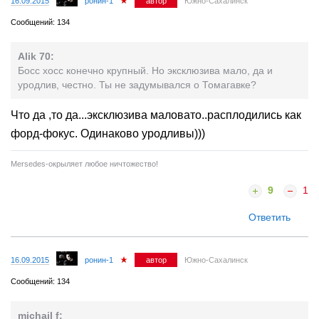
16.09.2015
ронин-1
автор
Южно-Сахалинск
Сообщений: 134
Alik 70:
Босс хосс конечно крупный. Но эксклюзива мало, да и
уродлив, честно. Ты не задумывался о Томагавке?
Что да ,то да...эксклюзива маловато..расплодились как
форд-фокус. Одинаково уродливы)))
Mersedes-окрыляет любое ничтожество!
9
1
Ответить
16.09.2015
ронин-1
автор
Южно-Сахалинск
Сообщений: 134
michail f: