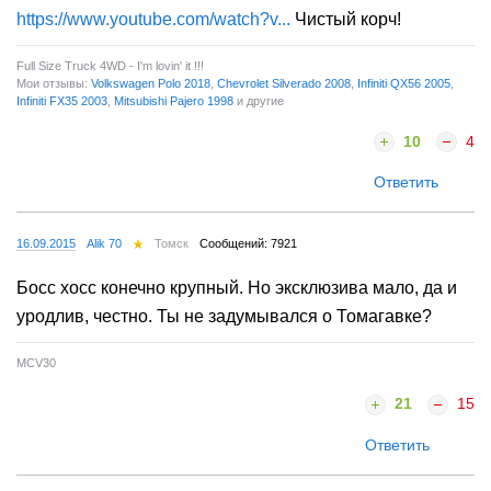
https://www.youtube.com/watch?v...
Чистый корч!
Full Size Truck 4WD - I'm lovin' it !!!
Мои отзывы:
Volkswagen Polo 2018
,
Chevrolet Silverado 2008
,
Infiniti QX56 2005
,
Infiniti FX35 2003
,
Mitsubishi Pajero 1998
и другие
10
4
Ответить
16.09.2015
Alik 70
Томск
Сообщений: 7921
Босс хосс конечно крупный. Но эксклюзива мало, да и
уродлив, честно. Ты не задумывался о Томагавке?
MCV30
21
15
Ответить