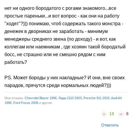
Байкеров в г. Находке " Лицом к Океану" Единение людей и
моторов ...
нет ни одного бородатого с рогами знакомого...все
простые пареньки...и вот вопрос - как они на работу
"ходят"?))) понимаю, чтоб содержать такого монстра -
денежек в дворниках не заработать - минимум
менеджеры среднего звена (по доходу) - и вот, как
коллегам или наемникам , где хозяин такой бородатый
босс, не страшно или не смешно рядом с ним
работать?
PS. Может бороды у них накладные? И они, вне своих
парадов, прячутся среди нормальных людей?)))
Мои отзывы:
Chevrolet Blazer 1996
,
Лада 2110 2003
,
Porsche 911 2015
,
Audi A4
1996
,
Ford Focus 2006
и другие
13
8
Ответить