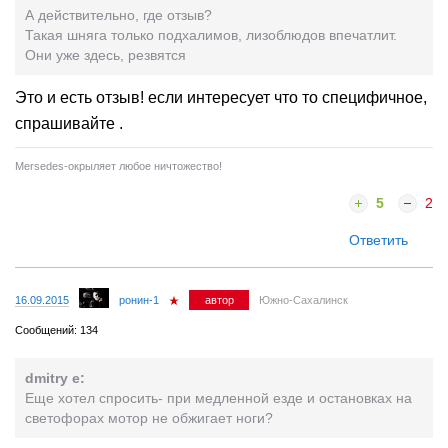
А действительно, где отзыв?
Такая шняга только подхалимов, лизоблюдов впечатлит.
Они уже здесь, резвятся
Это и есть отзыв! если интересует что то специфичное,
спрашивайте .
Mersedes-окрыляет любое ничтожество!
5
2
Ответить
16.09.2015
ронин-1
автор
Южно-Сахалинск
Сообщений: 134
dmitry e:
Еще хотел спросить- при медленной езде и остановках на
светофорах мотор не обжигает ноги?