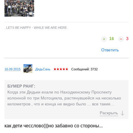
. LETS BE HAPPY - WHILE WE ARE HERE
16
3
Ответить
16.09.2015
ДядьСань
Сообщений: 3732
БУМЕР РАНГ:
Когда эти Дядьки ехали по Находкинскому Проспекту
колонной по три Мотоцикла, растянувшейся на несколько
километров , что и конца не видно было ... все такие
колоритные , с рогами , с бородами , с цепями , кожаной
бахромой .... и гул такой неземной стоял от сотен
мотоциклов , что Я это запомнил на всю жизнь . Очень
как дети чесслово)))но забавно со стороны...
впечатлительно было на первом международном слёте