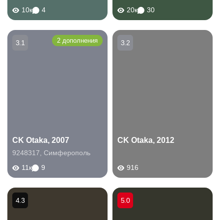
10к
4
20к
30
2 дополнения
3.1
3.2
CK Otaka, 2007
CK Otaka, 2012
9248317
,
Симферополь
11к
9
916
4.3
5.0