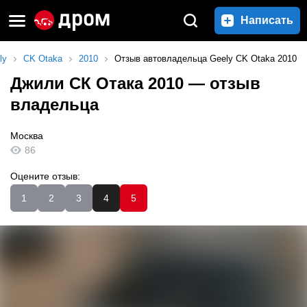
Написать
ly
CK Otaka
2010
Отзыв автовладельца Geely CK Otaka 2010
Джили СК Отака 2010
— отзыв
владельца
Москва
86
Оцените отзыв:
1
2
3
4
5