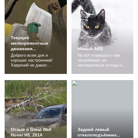
комплект , снял,
Ниссан Икстрейл, Хендай
обнаружил, что оно в
Туксан, Сузуки Эскудо,
порядке, а развалился
Мутсубиши Оутлендер,
подшипник коленвала...
Шевроле Каптива и Киа
Спортаж. Бюджет до 550
000. В ходе осмотра
рынка...
Текущие
мелкоремонтные
движения...
Новый АКБ
Доброго всем дня и
Ну вот и пришли к нам ,
хороших настроениев!
нелюбимые, но
Хавроний не давал
неотвратимые холода и
скучать и периодически
морозы. Ранним
подкидывал маленькие
морозным утром, заводя
проблемки. Итак основная
Ховроньюшку, заметил
проблема на тот момент:
что как то ЖЖЖ,
Долгий запуск на
делается без былого
холодную. На горячую
энтузиазма и
все норм, с полпинка, на
молодецкого задора.
холодную кручу
Заводит исправно, но
стартером по 45 секунд.
ведь и морозы то ещё
История сия: занятная и
детские, "кохотьтам" до
непростая...
15 всего. А вот на
следующую недельку...
Отзыв о Great Wall
Задний левый
Hover H5, 2014
стеклоподъёмник...