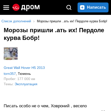
Написать
Список дополнений
Морозы пришли ..ать их! Пердоле курва Бобр!
Морозы пришли .ать их! Пердоле
курва Бобр!
Great Wall Hover H5 2013
torn357
, Тюмень
Пробег: 177 000 км
Темы:
Эксплуатация
Писать особо не о чем, Ховроний , весело