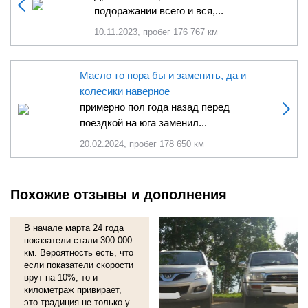
подоражании всего и вся,...
10.11.2023, пробег 176 767 км
Масло то пора бы и заменить, да и
колесики наверное
примерно пол года назад перед
поездкой на юга заменил...
20.02.2024, пробег 178 650 км
Похожие отзывы и дополнения
После 12 лет и 303
000км
В начале марта 24 года
показатели стали 300 000
км. Вероятность есть, что
если показатели скорости
врут на 10%, то и
километраж привирает,
это традиция не только у