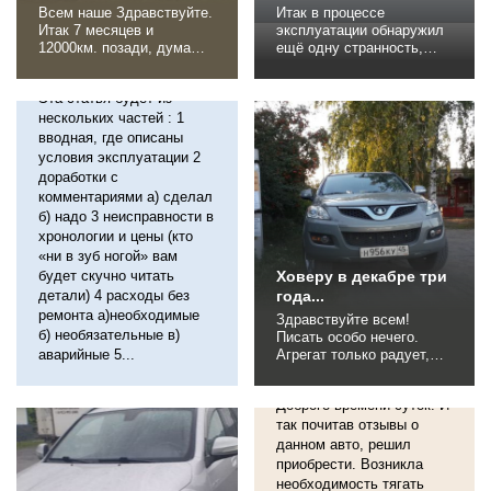
Всем наше Здравствуйте.
Итак в процессе
Итак 7 месяцев и
эксплуатации обнаружил
12000км. позади, думаю
ещё одну странность,
Отзыв о Great Wall
пришла пора поделиться
которой не было ни на
Hover H5, 2011
впечатлениями об авто.
одной из предыдущих
Эта статья будет из
Так как отзыв о "китайце"
авто. Тупит задний левый
вполне предсказуемо
нескольких частей : 1
стеклоподъемник.
немалое количество
Происходит это так:
вводная, где описаны
тролей, которым лишь бы
Беспечный пассажир
условия эксплуатации 2
обгадить ближнего
открывает заднее стекло
доработки с
своего... Ну да чёрт с
дабы нюхнуть воздуха.
комментариями а) сделал
ними, с убогими. Отзыв
Нюхнул, можно бы и
б) надо 3 неисправности в
предназначен в первую
закрыть, ан нет! Хавроний
хронологии и цены (кто
очередь для...
говорит не закрою! И не...
«ни в зуб ногой» вам
будет скучно читать
Ховеру в декабре три
детали) 4 расходы без
года...
ремонта а)необходимые
Здравствуйте всем!
б) необязательные в)
Писать особо нечего.
аварийные 5...
Агрегат только радует,
Отзыв о Great Wall
служит верой и правдой,
Hover H5, 2012
отказов не было. Имелась
Доброго времени суток! И
одна неприятность,
связанная с окислением
так почитав отзывы о
клемм проводов
данном авто, решил
аккумулятора. Вылечил
приобрести. Возникла
за 2030 минут. Снял
необходимость тягать