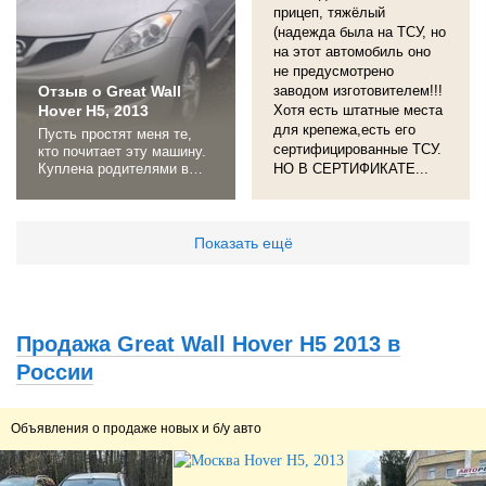
провода и аккумулятор,
прицеп, тяжёлый
почистил смазал
(надежда была на ТСУ, но
солидолом установил на
на этот автомобиль оно
место. Да была еще
не предусмотрено
одна...
Отзыв о Great Wall
заводом изготовителем!!!
Hover H5, 2013
Хотя есть штатные места
для крепежа,есть его
Пусть простят меня те,
сертифицированные ТСУ.
кто почитает эту машину.
Куплена родителями в
НО В СЕРТИФИКАТЕ...
подарок после раздела
квартиры после смерти
любимой бабушки, хотя я
просил на
Показать ещё
причитающиеся 600 т.
аутлендера, был куплен
ховер ("у отца же такой
же, только H3 с
механикой, надежный и
Продажа Great Wall Hover H5 2013 в
беспроблемный" говорила
моя...
России
Объявления о продаже новых и б/у авто