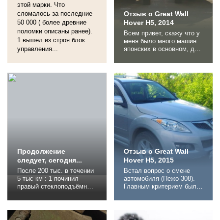
этой марки. Что
сломалось за последние
Отзыв о Great Wall
50 000 ( более древние
Hover H5, 2014
поломки описаны ранее).
Всем привет, скажу что у
1 вышел из строя блок
меня было много машин
управления...
японских в основном, да
каждая машина для своей
задачи о обнять
необъятное невозможно,
потому что я хотел
вместительный (7мест),
проходимый(джип),рамны
й( для надежности), чтоб
ел мало налог
небольшой( экономность),
надежный( тайота) не
дорогой (не...
Продолжение
Отзыв о Great Wall
следует, сегодня...
Hover H5, 2015
После 200 тыс. в течении
Встал вопрос о смене
5 тыс км : 1 починил
автомобиля (Пежо 308).
правый стеклоподъёмник
Главным критерием был
протёр спиртом контакт
полный привод, высокий
на кнопке. 2 иногда стало
клиренс и размер
проскальзывать
багажника. Изначально в
сцепление, купил
списке к подбору были