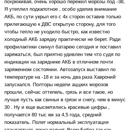
похрюкивая, очень хорошо пережил морозы под -38,
Я утеплил подкапотное , особо уделив внимание
АКБ, по сути укрыл его с 4х сторон оставив только
прилегающую к ДВС открытую сторону, для того
чтобы тепло не уходило быстро, как известно
холодный АКБ зарядку практически не берет. Ради
профилактики скинул батарею сегодня и поставил
заряжаться, был приятно удивлен тем что судя по
индикации на заряднике АКБ в отличном почти
заряженном состоянии. Автозапуск выставил по
температуре на -18 и за ночь два раза Хавроний
запускался. Полторы недели аццких морозов
прошли, сейчас оттепель, грязь и все такое, но
лучше пусть как свиньи в грязи и снегу, чем в минус
30 . Ну и еще высветились красивые цифры ,
получается 80 тыс км за 4,5 года, средний
показатель. Полет нормальный эксплуатация
стандартная, печка радует, Всем Бобра так как