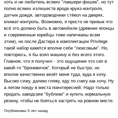
хоть и не любитель всяких “лакшери-фишек”, но тут
полно всяких излишеств вроде круиз-контроля,
датчик дождя, автодоводчики стёкол на дверях,
климат-контроль. Возможно, я просто не привык что
всё это должно быть в автомобиле (древние японцы
и современные корейцы тоже напичканы всем
этим), но после Дастера в комплектации Privilege
такой набор кажется вполне себе “люксовым”. Но,
повторюсь, я бы взял машину и без всего этого.
Главное, что я получил - это ощущение что сел в
какой-то “броневичок”. Который не быстро, но
вполне качественно везёт меня туда, куда я хочу.
Высоко сижу, далеко гляжу, еду по снегу как хочу. Ну
а летом поеду в места поинтересней. Надо только
продать заводские “бублики” и купить нормальную
резину, чтобы не бояться застрять на ровном месте.
Опубликован 5 лет назад