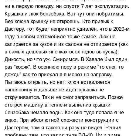
ни в первую поездку, ни спустя 7 лет эксплуатации.
Крышка и люк бензобака. Вот тут они побратимы.
Без ключа крышку не откроешь. Кто привык к
Дастеру, тот будет неприятно удивлён, что в 2020-м
году в новом автомобиле то же самое. Люк не
запирается за кузов и из салона не отпирается (как
в самых дешёвых японках всех годов выпуска).
Дикость, но что уж. Смиримся. В Хавале был один
раз “косяк”. В осеннюю пору в режиме “то снег, то
дождь” как-то приехал я в мороз на заправку.
Пытаюсь открыть, но нет: ключ вставляется
наполовину и дальше не идёт, крышка не
откручивается. Так и не смог заправиться. Позже
отогрел машину в тепле и вылил из крышки
бензобака немало воды. Как она туда попала я не
знаю. При абсолютной схожести конструкции с
Дастером, там я такого ни разу не видел. Решил
проблему тем, что залил туда ВД-40. Ну и зима