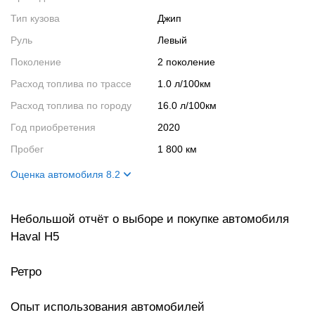
Тип кузова
Джип
Руль
Левый
Поколение
2 поколение
Расход топлива по трассе
1.0 л/100км
Расход топлива по городу
16.0 л/100км
Год приобретения
2020
Пробег
1 800 км
Оценка автомобиля 8.2
Внешний вид
8
Небольшой отчёт о выборе и покупке автомобиля
Салон
8
Haval H5
Двигатель
8
Ходовые качества
9
Ретро
Опыт использования автомобилей