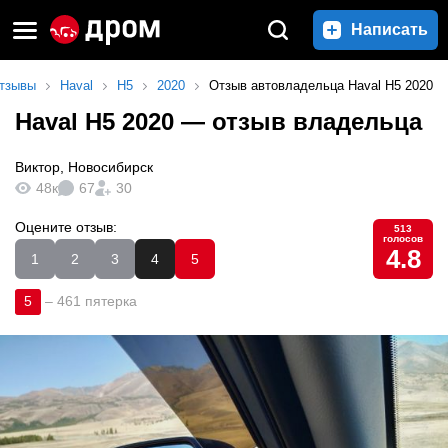
Написать
тзывы
Haval
H5
2020
Отзыв автовладельца Haval H5 2020
Haval H5 2020
— отзыв владельца
Виктор
,
Новосибирск
48к
67
30
Оцените отзыв:
513
голосов
4.8
1
2
3
4
5
5
–
461 пятерка