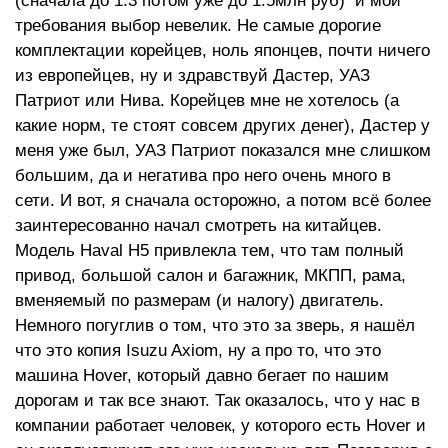
(сначала до 1.3 потом уже до 1.5млн руб) и мои
требования выбор невелик. Не самые дорогие
комплектации корейцев, ноль японцев, почти ничего
из европейцев, ну и здравствуй Дастер, УАЗ
Патриот или Нива. Корейцев мне не хотелось (а
какие норм, те стоят совсем других денег), Дастер у
меня уже был, УАЗ Патриот показался мне слишком
большим, да и негатива про него очень много в
сети. И вот, я сначала осторожно, а потом всё более
заинтересованно начал смотреть на китайцев.
Модель Haval H5 привлекла тем, что там полный
привод, большой салон и багажник, МКПП, рама,
вменяемый по размерам (и налогу) двигатель.
Немного погуглив о том, что это за зверь, я нашёл
что это копия Isuzu Axiom, ну а про то, что это
машина Hover, который давно бегает по нашим
дорогам и так все знают. Так оказалось, что у нас в
компании работает человек, у которого есть Hover и